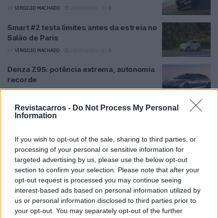
BY
VIRGILIO MACHADO
20/07/2026
0
Smart #2 testa limites antes da estreia no
Salão de Paris
BY
VIRGILIO MACHADO
20/07/2026
0
Denza Z9S: potência extrema, autonomia
recorde
BY
VIRGILIO MACHADO
18/07/2026
0
Revistacarros -
Do Not Process My Personal
Raval Plus estreia nova bateria LFP e
Information
reforça aposta elétrica
BY
VIRGILIO MACHADO
17/07/2026
0
If you wish to opt-out of the sale, sharing to third parties, or
processing of your personal or sensitive information for
Maior salão elétrico chega ao Porto
targeted advertising by us, please use the below opt-out
BY
VIRGILIO MACHADO
17/07/2026
0
section to confirm your selection. Please note that after your
opt-out request is processed you may continue seeing
interest-based ads based on personal information utilized by
Renault dispara eletrificação e atinge 1
us or personal information disclosed to third parties prior to
milhão de elétricos
your opt-out. You may separately opt-out of the further