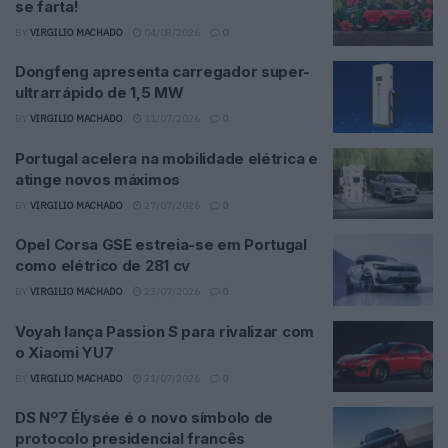
se farta!
BY
VIRGILIO MACHADO
04/08/2026
0
Dongfeng apresenta carregador super-
ultrarrápido de 1,5 MW
BY
VIRGILIO MACHADO
31/07/2026
0
Portugal acelera na mobilidade elétrica e
atinge novos máximos
BY
VIRGILIO MACHADO
27/07/2026
0
Opel Corsa GSE estreia-se em Portugal
como elétrico de 281 cv
BY
VIRGILIO MACHADO
23/07/2026
0
Voyah lança Passion S para rivalizar com
o Xiaomi YU7
BY
VIRGILIO MACHADO
21/07/2026
0
DS Nº7 Élysée é o novo símbolo de
protocolo presidencial francês