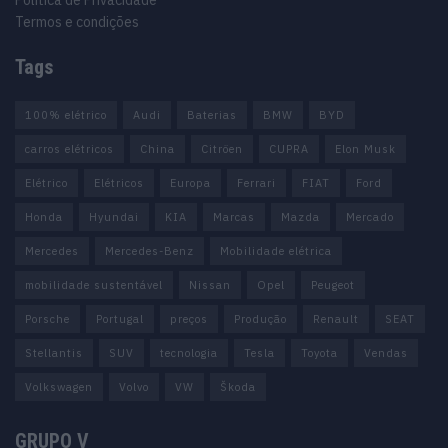
Política de Privacidade
Termos e condições
Tags
100% elétrico
Audi
Baterias
BMW
BYD
carros elétricos
China
Citröen
CUPRA
Elon Musk
Elétrico
Elétricos
Europa
Ferrari
FIAT
Ford
Honda
Hyundai
KIA
Marcas
Mazda
Mercado
Mercedes
Mercedes-Benz
Mobilidade elétrica
mobilidade sustentável
Nissan
Opel
Peugeot
Porsche
Portugal
preços
Produção
Renault
SEAT
Stellantis
SUV
tecnologia
Tesla
Toyota
Vendas
Volkswagen
Volvo
VW
Škoda
GRUPO V