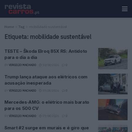
Home
Tag
mobilidade sustentável
Etiqueta:
mobilidade sustentável
TESTE – Škoda Elroq 85X RS: Antídoto
para o dia a dia
BY
VIRGILIO MACHADO
10/08/2026
0
Trump lança ataque aos elétricos com
acusação inesperada
BY
VIRGILIO MACHADO
07/08/2026
0
Mercedes‑AMG: o elétrico mais barato
para os 500 CV
BY
VIRGILIO MACHADO
07/08/2026
0
Smart #2 surge em murais e é giro que