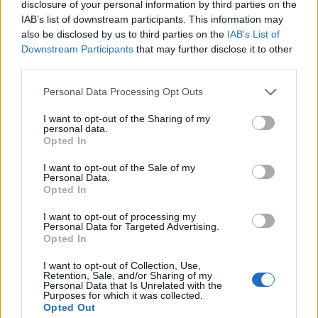
BY
VIRGILIO MACHADO
14/07/2026
0
disclosure of your personal information by third parties on the
IAB’s list of downstream participants. This information may
also be disclosed by us to third parties on the
IAB’s List of
1
2
…
10
Downstream Participants
that may further disclose it to other
third parties.
Personal Data Processing Opt Outs
Trending
Comments
Latest
I want to opt-out of the Sharing of my
personal data.
Este é um Porsche 911 Carrera RS 2.7 Safari
Opted In
que todos podem comprar
I want to opt-out of the Sale of my
13/03/2024
Personal Data.
Opted In
Vídeo – Tesla Cybertruck – Nunca vimos
nada assim!
I want to opt-out of processing my
Personal Data for Targeted Advertising.
13/05/2024
Opted In
O Toyota mais português continua à venda
I want to opt-out of Collection, Use,
40 anos depois
Retention, Sale, and/or Sharing of my
Personal Data that Is Unrelated with the
31/07/2026
Purposes for which it was collected.
Opted Out
Vídeo – Os renovados Skoda Scala e Kamiq