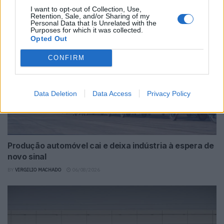
BY
VIRGILIO MACHADO
06/08/2026
I want to opt-out of Collection, Use,
Retention, Sale, and/or Sharing of my
Personal Data that Is Unrelated with the
Purposes for which it was collected.
Opted Out
CONFIRM
Data Deletion
Data Access
Privacy Policy
Produção automóvel cai e deixa indústria à espera de
novo sinal
BY
VIRGILIO MACHADO
06/08/2026