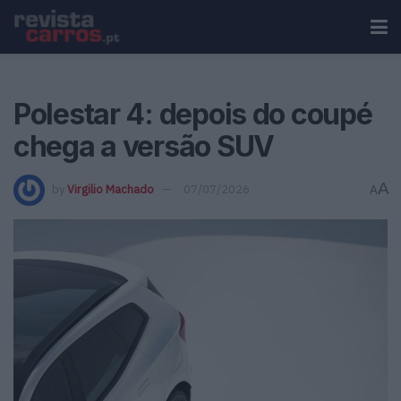
Polestar 4: depois do coupé
chega a versão SUV
A
by
Virgilio Machado
07/07/2026
A