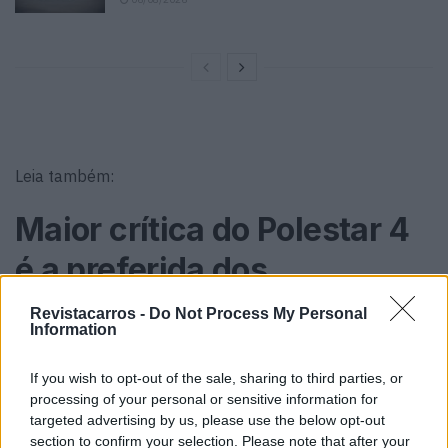
Leia também:
Maior crítica do Polestar 4
é a preferida dos
condutores. E esta?
Revistacarros -
Do Not Process My Personal
Information
Tags:
carros elétricos
Michael Lohscheller
If you wish to opt-out of the sale, sharing to third parties, or
Mobilidade elétrica
mobilidade sustentável
Polestar
processing of your personal or sensitive information for
Polestar 4
SUV
targeted advertising by us, please use the below opt-out
section to confirm your selection. Please note that after your