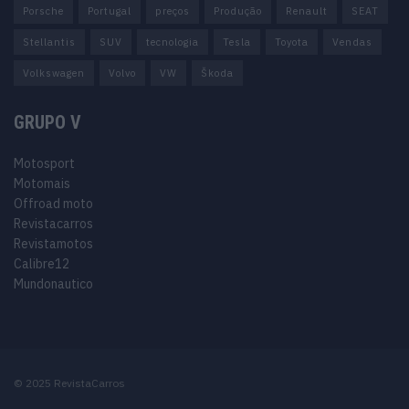
Porsche
Portugal
preços
Produção
Renault
SEAT
Stellantis
SUV
tecnologia
Tesla
Toyota
Vendas
Volkswagen
Volvo
VW
Škoda
GRUPO V
Motosport
Motomais
Offroad moto
Revistacarros
Revistamotos
Calibre12
Mundonautico
© 2025 RevistaCarros