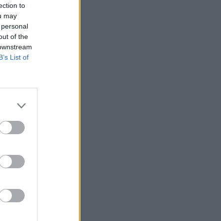
ection to
ou may
 personal
out of the
 downstream
B’s List of