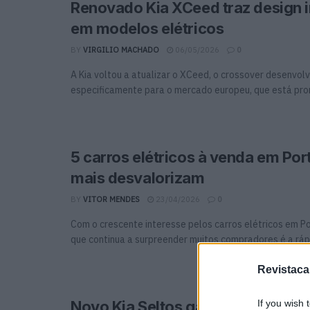
Renovado Kia XCeed traz design 
em modelos elétricos
BY
VIRGILIO MACHADO
06/05/2026
0
A Kia voltou a atualizar o XCeed, o crossover desenvol
especificamente para o mercado europeu, que está pront
5 carros elétricos à venda em Por
mais desvalorizam
BY
VITOR MENDES
23/04/2026
0
Com o crescente interesse pelos carros elétricos em Po
que continua a surpreender muitos compradores é a rápid
Revistaca
If you wish 
Novo Kia Seltos ganha mais tecno