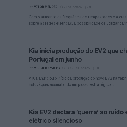
BY
VITOR MENDES
28/03/2026
0
Com o aumento da frequência de tempestades e a cre
sobre as redes elétricas, a possibilidade de utilizar carro
Kia inicia produção do EV2 que c
Portugal em junho
BY
VIRGILIO MACHADO
27/03/2026
0
A Kia anunciou o início da produção do novo EV2 na fábric
Eslováquia, assinalando um passo estratégico ...
Kia EV2 declara ‘guerra’ ao ruído
elétrico silencioso