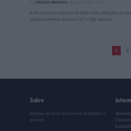
BY
VIRGILIO MACHADO
11/03/2026
0
A Kia colocou o controlo do ruído e das vibrações no ce
desenvolvimento do novo EV2, o SUV elétrico ...
1
2
Sobre
Infor
Noticias do setor automóvel, novidades e
Assinat
ensaios.
Contact
Estatuto