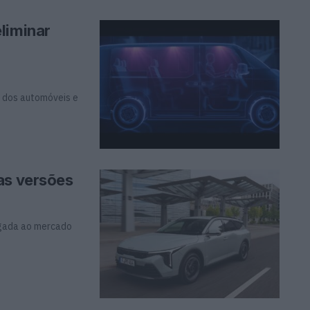
liminar
r dos automóveis e
as versões
egada ao mercado