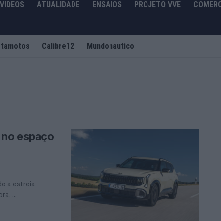
VIDEOS
ATUALIDADE
ENSAIOS
PROJETO VVE
COMERC
stamotos
Calibre12
Mundonautico
o no espaço
do a estreia
a, ...