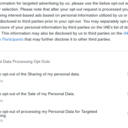
formation for targeted advertising by us, please use the below opt-out s
r selection. Please note that after your opt-out request is processed y
eing interest-based ads based on personal information utilized by us or
disclosed to third parties prior to your opt-out. You may separately opt-
ga ao mercado
losure of your personal information by third parties on the IAB’s list of
. This information may also be disclosed by us to third parties on the
IA
Participants
that may further disclose it to other third parties.
novas
l Data Processing Opt Outs
o opt-out of the Sharing of my personal data.
In
do seu veículo
o opt-out of the Sale of my Personal Data.
In
to opt-out of processing my Personal Data for Targeted
ing.
In
escondem