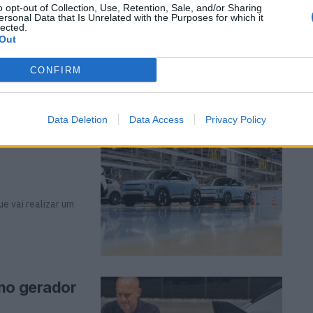
o opt-out of Collection, Use, Retention, Sale, and/or Sharing
ersonal Data that Is Unrelated with the Purposes for which it
lected.
Out
Páscoa”, remetendo
CONFIRM
Data Deletion
Data Access
Privacy Policy
hegada ao
e vai realizar um
omo gerador