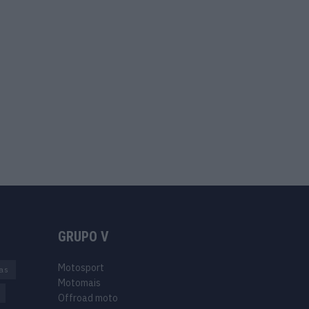
GRUPO V
Motosport
ias
Motomais
Offroad moto