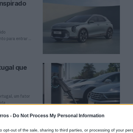
inspirado
vido
o para entrar ...
tugal que
rtugal, um fator
a ...
rros -
Do Not Process My Personal Information
to opt-out of the sale, sharing to third parties, or processing of your per
logia e