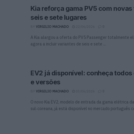
Kia reforça gama PV5 com novas
seis e sete lugares
BY
VIRGILIO MACHADO
22/06/2026
0
A Kia alargou a oferta do PV5 Passenger totalmente el
agora a incluir variantes de seis e sete ...
EV2 já disponível: conheça todos
e versões
BY
VIRGILIO MACHADO
03/06/2026
0
O novo Kia EV2, modelo de entrada da gama elétrica d
sul‑coreana, já está disponível no mercado português co