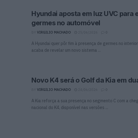
Hyundai aposta em luz UVC para e
germes no automóvel
BY
VIRGILIO MACHADO
25/06/2026
0
A Hyundai quer pôr fim à presença de germes no interio
acaba de revelar um novo sistema ...
Novo K4 será o Golf da Kia em du
BY
VIRGILIO MACHADO
24/06/2026
0
A Kia reforça a sua presença no segmento C com a ch
nacional do K4, disponível nas versões ...