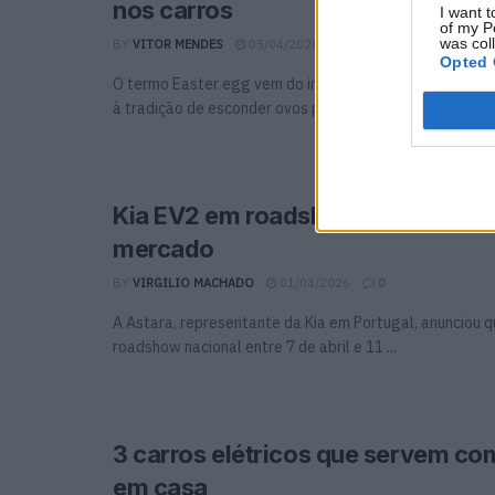
nos carros
I want t
of my P
was col
BY
VITOR MENDES
05/04/2026
0
Opted 
O termo Easter egg vem do inglês e significa “ovo de 
à tradição de esconder ovos para serem ...
Kia EV2 em roadshow antes da c
mercado
BY
VIRGILIO MACHADO
01/04/2026
0
A Astara, representante da Kia em Portugal, anunciou qu
roadshow nacional entre 7 de abril e 11 ...
3 carros elétricos que servem c
em casa