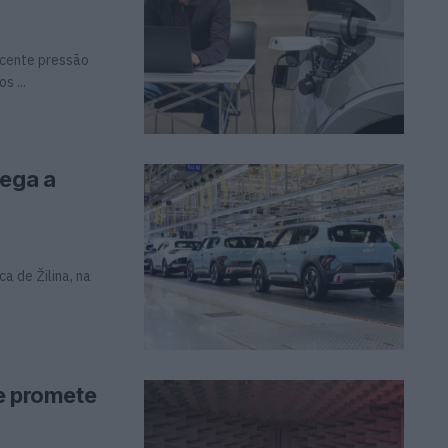
scente pressão
s ...
hega a
a de Žilina, na
 e promete