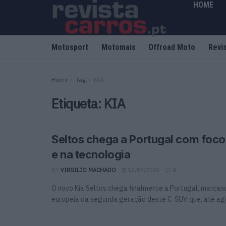
HOME
Motosport
Motomais
Offroad Moto
Revi
Home
Tag
KIA
Etiqueta:
KIA
Seltos chega a Portugal com foc
e na tecnologia
BY
VIRGILIO MACHADO
13/07/2026
0
O novo Kia Seltos chega finalmente a Portugal, marcan
europeia da segunda geração deste C‑SUV que, até agor