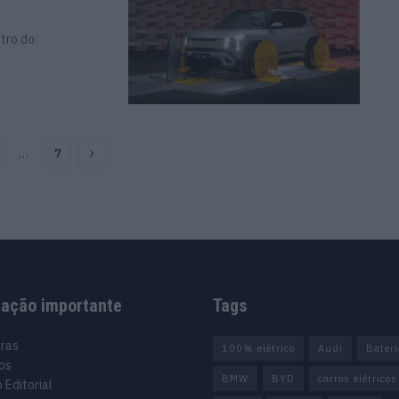
ntro do
…
7
mação importante
Tags
uras
100% elétrico
Audi
Bater
os
BMW
BYD
carros elétricos
 Editorial