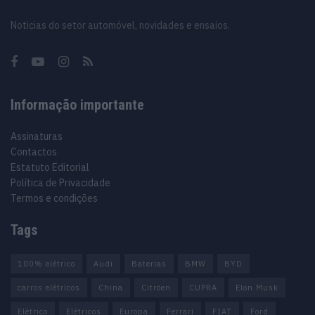
Noticias do setor automóvel, novidades e ensaios.
Informação importante
Assinaturas
Contactos
Estatuto Editorial
Política de Privacidade
Termos e condições
Tags
100% elétrico
Audi
Baterias
BMW
BYD
carros elétricos
China
Citröen
CUPRA
Elon Musk
Elétrico
Elétricos
Europa
Ferrari
FIAT
Ford