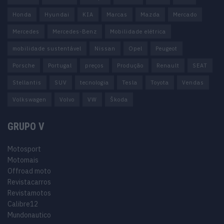
Honda
Hyundai
KIA
Marcas
Mazda
Mercado
Mercedes
Mercedes-Benz
Mobilidade elétrica
mobilidade sustentável
Nissan
Opel
Peugeot
Porsche
Portugal
preços
Produção
Renault
SEAT
Stellantis
SUV
tecnologia
Tesla
Toyota
Vendas
Volkswagen
Volvo
VW
Škoda
GRUPO V
Motosport
Motomais
Offroad moto
Revistacarros
Revistamotos
Calibre12
Mundonautico