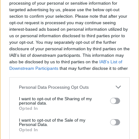
e interior tecnológico, bem como o Geely E5 — SUV
processing of your personal or sensitive information for
targeted advertising by us, please use the below opt-out
compacto 100% elétrico, baseado na arquitetura
section to confirm your selection. Please note that after your
inteligente GEA, com 218 cv, bateria LFP de 60,22 kWh e
opt-out request is processed you may continue seeing
autonomia até 430 km WLTP.
interest-based ads based on personal information utilized by
us or personal information disclosed to third parties prior to
Com o E2, a Geely prepara-se para reforçar a sua oferta
your opt-out. You may separately opt-out of the further
no segmento dos compactos elétricos, trazendo para a
disclosure of your personal information by third parties on the
IAB’s list of downstream participants. This information may
Europa um modelo que já domina o mercado chinês.
also be disclosed by us to third parties on the
IAB’s List of
Downstream Participants
that may further disclose it to other
third parties.
Leia também:
Personal Data Processing Opt Outs
Novo modelo da Geely é a
I want to opt-out of the Sharing of my
personal data.
“cara chapada” do
Opted In
I want to opt-out of the Sale of my
Defender
Personal Data.
Opted In