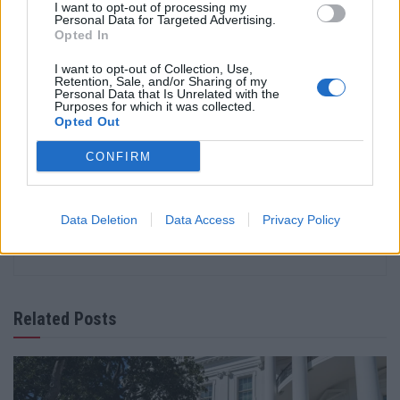
Tags:
carros elétricos
Compacto
E2
Elétrico
I want to opt-out of processing my
Personal Data for Targeted Advertising.
Galaxy Xingyuan
Geely
Geely E5
Hatchback
Opted In
Mobilidade elétrica
mobilidade sustentável
I want to opt-out of Collection, Use,
Salvador Caetano
Starray EM‑i
Retention, Sale, and/or Sharing of my
Personal Data that Is Unrelated with the
Purposes for which it was collected.
Opted Out
CONFIRM
Data Deletion
Data Access
Privacy Policy
Virgilio Machado
Related Posts