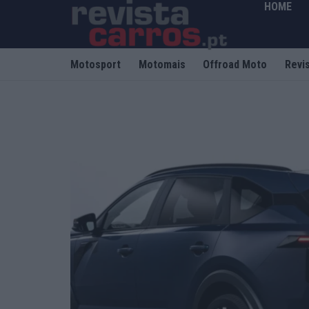
HOME
Motosport
Motomais
Offroad Moto
Revi