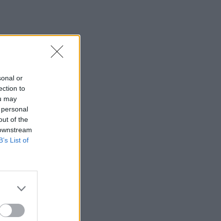
sonal or
ection to
ou may
 personal
out of the
 downstream
B’s List of