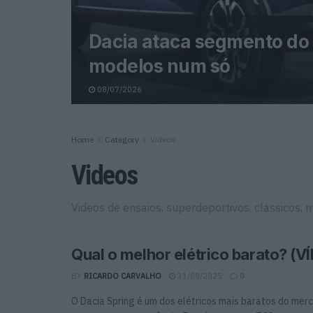
Dacia ataca segmento do 
modelos num só
08/07/2026
Home
Category
Videos
Videos
Videos de ensaios, superdeportivos, clássicos, 
Qual o melhor elétrico barato? (V
BY
RICARDO CARVALHO
31/08/2025
0
O Dacia Spring é um dos elétricos mais baratos do mer