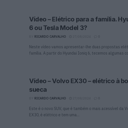
Vídeo – Elétrico para a família. Hy
6 ou Tesla Model 3?
BY
RICARDO CARVALHO
27/08/2024
0
Neste vídeo vamos apresentar-lhe duas propostas elét
família. A partir do Hyundai Ioniq 6, tecemos algumas 
Vídeo – Volvo EX30 – elétrico à b
sueca
BY
RICARDO CARVALHO
27/08/2024
0
Este é o novo SUV, que é também o mais acessível da 
EX30, é elétrico e tem uma...