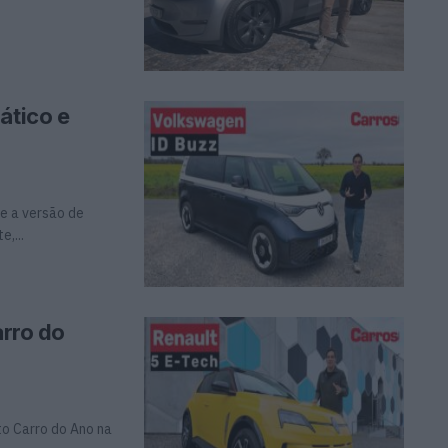
ático e
e a versão de
,...
arro do
to Carro do Ano na