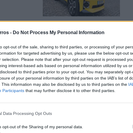
 estrada
rros -
Do Not Process My Personal Information
a
to opt-out of the sale, sharing to third parties, or processing of your per
formation for targeted advertising by us, please use the below opt-out s
ada com motor 2.0
r selection. Please note that after your opt-out request is processed y
eing interest-based ads based on personal information utilized by us or
disclosed to third parties prior to your opt-out. You may separately opt-
losure of your personal information by third parties on the IAB’s list of
. This information may also be disclosed by us to third parties on the
IA
Participants
that may further disclose it to other third parties.
 o melhor
l Data Processing Opt Outs
rada espetacular
o opt-out of the Sharing of my personal data.