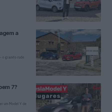
Viagem a
- o granito rude
abem 7?
ser um Model Y de