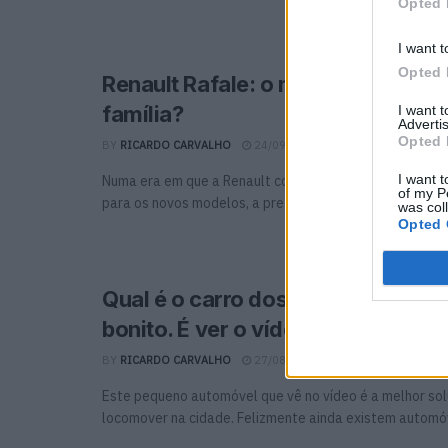
Opted 
I want t
Opted 
Renault Rafale: o melhor híbrido p
família?
I want 
Advertis
Opted 
BY
RICARDO CARVALHO
24/09/2024
0
I want t
Numa era em que a Renault continua a reeditar design
of my P
para os novos modelos, a presença do nome...
was col
Opted 
Qual é o carro dos três “B´s “? Bo
bonito. É ver o vídeo!
BY
RICARDO CARVALHO
27/08/2024
0
Este pequeno automóvel que vê no vídeo é a melhor so
locomover na cidade. Felizmente ainda existem automóv