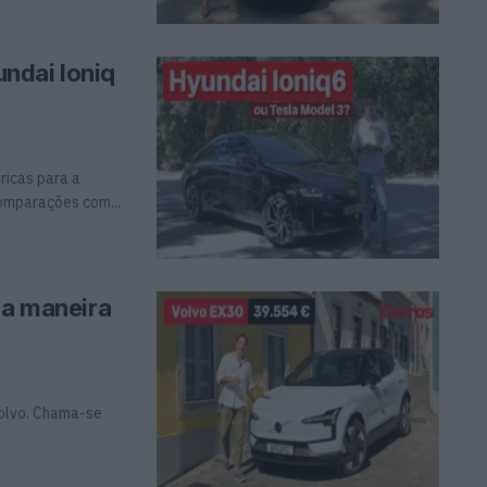
undai Ioniq
ricas para a
comparações com...
oa maneira
Volvo. Chama-se