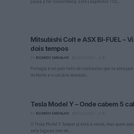
passa a ter concorrência. Este Leapmotor T03,...
Mitsubishi Colt e ASX BI-FUEL – 
dois tempos
BY
RICARDO CARVALHO
18/05/2025
0
Portugal é um país feito de contrastes que se abraçam 
do Norte e o calcário dourado...
Tesla Model Y – Onde cabem 5 c
BY
RICARDO CARVALHO
03/04/2025
0
O Tesla Model Y Juniper já está à venda, mas quem qui
sete lugares tem de...