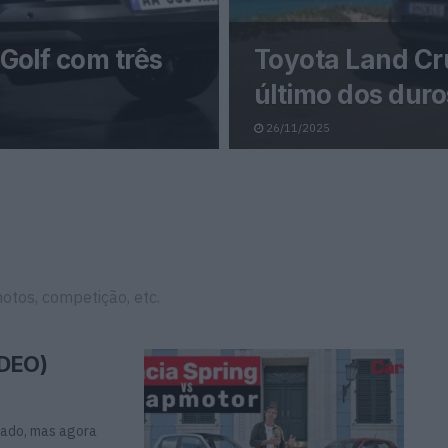
Golf com três
Toyota Land Cru
último dos duro
26/11/2025
motos, competição, etc.
ÍDEO)
cado, mas agora