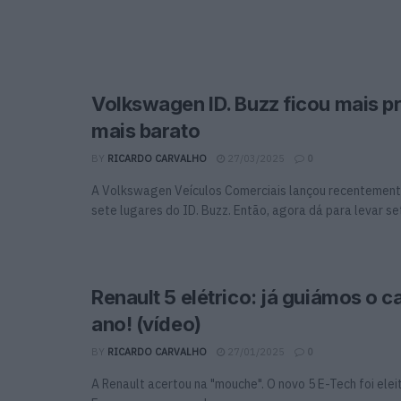
Volkswagen ID. Buzz ficou mais pr
mais barato
BY
RICARDO CARVALHO
27/03/2025
0
A Volkswagen Veículos Comerciais lançou recentement
sete lugares do ID. Buzz. Então, agora dá para levar sete
Renault 5 elétrico: já guiámos o c
ano! (vídeo)
BY
RICARDO CARVALHO
27/01/2025
0
A Renault acertou na "mouche". O novo 5 E-Tech foi elei