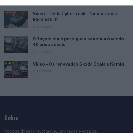
13/03/2024
Vídeo – Tesla Cybertruck – Nunca vimos
nada assim!
13/05/2024
O Toyota mais português continua à venda
40 anos depois
31/07/2026
Vídeo – Os renovados Skoda Scala e Kamiq
12/02/2024
Sobre
Noticias do setor automóvel, novidades e ensaios.