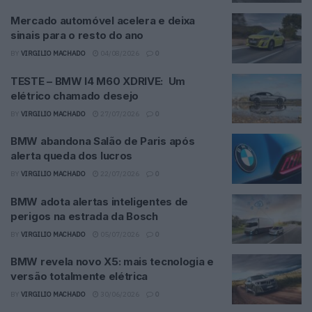
Mercado automóvel acelera e deixa
sinais para o resto do ano
BY
VIRGILIO MACHADO
04/08/2026
0
TESTE – BMW I4 M60 XDRIVE: Um
elétrico chamado desejo
BY
VIRGILIO MACHADO
27/07/2026
0
BMW abandona Salão de Paris após
alerta queda dos lucros
BY
VIRGILIO MACHADO
22/07/2026
0
BMW adota alertas inteligentes de
perigos na estrada da Bosch
BY
VIRGILIO MACHADO
05/07/2026
0
BMW revela novo X5: mais tecnologia e
versão totalmente elétrica
BY
VIRGILIO MACHADO
30/06/2026
0