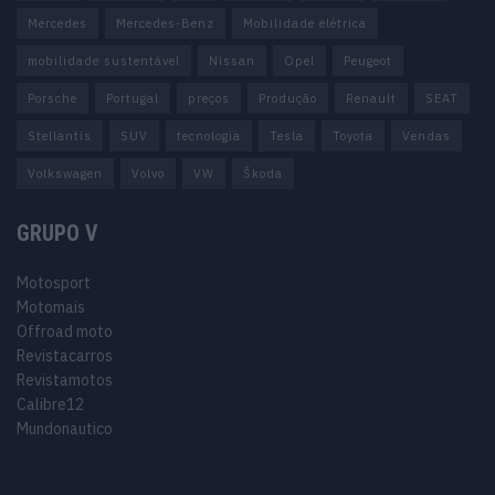
Mercedes
Mercedes-Benz
Mobilidade elétrica
mobilidade sustentável
Nissan
Opel
Peugeot
Porsche
Portugal
preços
Produção
Renault
SEAT
Stellantis
SUV
tecnologia
Tesla
Toyota
Vendas
Volkswagen
Volvo
VW
Škoda
GRUPO V
Motosport
Motomais
Offroad moto
Revistacarros
Revistamotos
Calibre12
Mundonautico