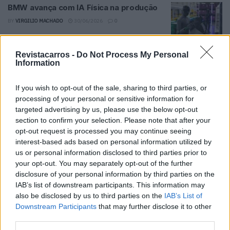
BMW avança com IA Física na produção
BY
VIRGILIO MACHADO
30/06/2026
0
Ex-BMW diz que esta marca chinesa não
Revistacarros -
Do Not Process My Personal
fica atrás
Information
BY
VITOR MENDES
25/06/2026
0
If you wish to opt-out of the sale, sharing to third parties, or
BMW abre encomendas do novo i3 e
processing of your personal or sensitive information for
lança edição First Edition
targeted advertising by us, please use the below opt-out
section to confirm your selection. Please note that after your
BY
VIRGILIO MACHADO
18/06/2026
0
opt-out request is processed you may continue seeing
Pirelli equipa novo BMW iX3 com pneus P
interest-based ads based on personal information utilized by
Zero de última geração
us or personal information disclosed to third parties prior to
your opt-out. You may separately opt-out of the further
BY
VIRGILIO MACHADO
05/06/2026
0
disclosure of your personal information by third parties on the
BMW M2 xDrive chega no verão com
IAB’s list of downstream participants. This information may
mais tração e aceleração reforçada
also be disclosed by us to third parties on the
IAB’s List of
Downstream Participants
that may further disclose it to other
BY
VIRGILIO MACHADO
03/06/2026
0
third parties.
BMW iX3 chamado à oficina devido a