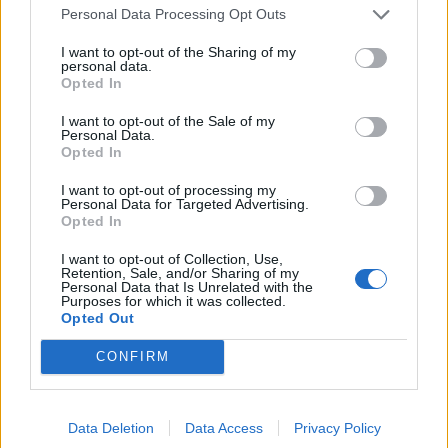
Personal Data Processing Opt Outs
risco elétrico raro
BY
VIRGILIO MACHADO
31/05/2026
0
I want to opt-out of the Sharing of my
personal data.
Opted In
BMW i1 elétrico resgata a tração traseira
BY
VITOR MENDES
21/05/2026
0
I want to opt-out of the Sale of my
Personal Data.
Opted In
Primeiro Alpina é um BMW em
I want to opt-out of processing my
esteróides
Personal Data for Targeted Advertising.
BY
VITOR MENDES
19/05/2026
0
Opted In
I want to opt-out of Collection, Use,
Retention, Sale, and/or Sharing of my
1
2
…
15
Personal Data that Is Unrelated with the
Purposes for which it was collected.
Opted Out
Trending
Comments
Latest
CONFIRM
Este é um Porsche 911 Carrera RS 2.7 Safari
que todos podem comprar
Data Deletion
Data Access
Privacy Policy