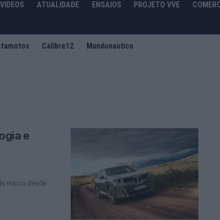
VIDEOS
ATUALIDADE
ENSAIOS
PROJETO VVE
COMERC
stamotos
Calibre12
Mundonautico
ogia e
 da marca desde