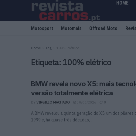
HOME
Motosport
Motomais
Offroad Moto
Revi
Home
Tag
100% elétrico
Etiqueta:
100% elétrico
BMW revela novo X5: mais tecnol
versão totalmente elétrica
BY
VIRGILIO MACHADO
30/06/2026
0
A BMW revelou a quinta geração do X5, um dos pilares
1999 e, há quase três décadas, ...