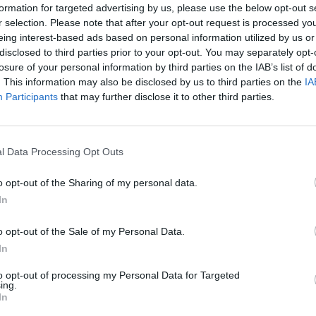
formation for targeted advertising by us, please use the below opt-out s
aba de
r selection. Please note that after your opt-out request is processed y
eing interest-based ads based on personal information utilized by us or
disclosed to third parties prior to your opt-out. You may separately opt-
losure of your personal information by third parties on the IAB’s list of
. This information may also be disclosed by us to third parties on the
IA
a a gasolina! Este
Participants
that may further disclose it to other third parties.
ece 760 km
l Data Processing Opt Outs
o opt-out of the Sharing of my personal data.
In
do Classe C , que
o opt-out of the Sale of my Personal Data.
 ...
In
to opt-out of processing my Personal Data for Targeted
ing.
In
istinto e