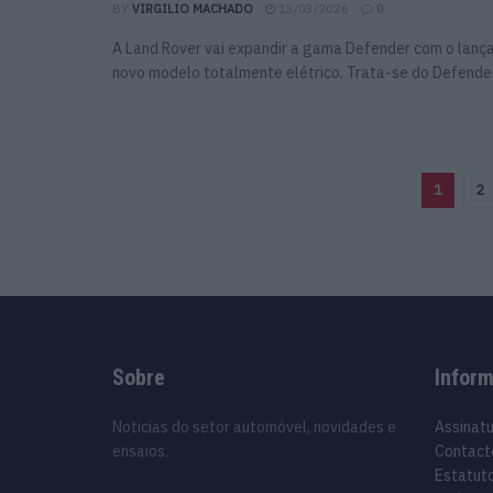
BY
VIRGILIO MACHADO
13/03/2026
0
A Land Rover vai expandir a gama Defender com o lan
novo modelo totalmente elétrico. Trata-se do Defender 
1
2
Sobre
Infor
Noticias do setor automóvel, novidades e
Assinat
ensaios.
Contact
Estatuto