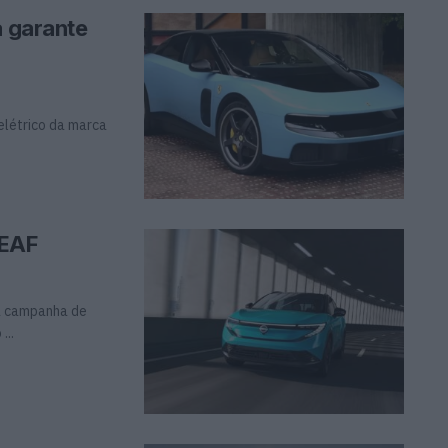
a garante
elétrico da marca
LEAF
da campanha de
...