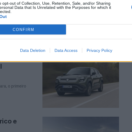
o opt-out of Collection, Use, Retention, Sale, and/or Sharing
ersonal Data that Is Unrelated with the Purposes for which it
lected.
Out
, a sua berlina de
CONFIRM
Data Deletion
Data Access
Privacy Policy
lobal da
l
ra, o primeiro
rico e