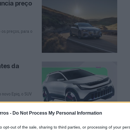
ncia preço
os preços, para o
ntes da
o novo Epiq, o SUV
rros -
Do Not Process My Personal Information
to opt-out of the sale, sharing to third parties, or processing of your per
mundo