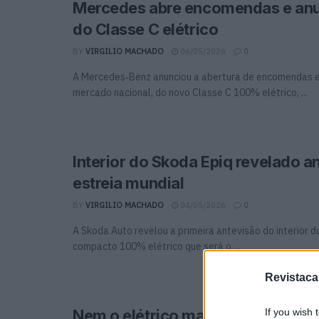
Mercedes abre encomendas e anu
do Classe C elétrico
BY
VIRGILIO MACHADO
06/05/2026
0
A Mercedes‑Benz anunciou a abertura de encomendas e 
mercado nacional, do novo Classe C 100% elétrico, ...
Interior do Skoda Epiq revelado a
estreia mundial
BY
VIRGILIO MACHADO
04/05/2026
0
A Skoda Auto revelou a primeira antevisão do interior d
compacto 100% elétrico que será o ...
Revistaca
If you wish 
Nem o elétrico mais potente do 