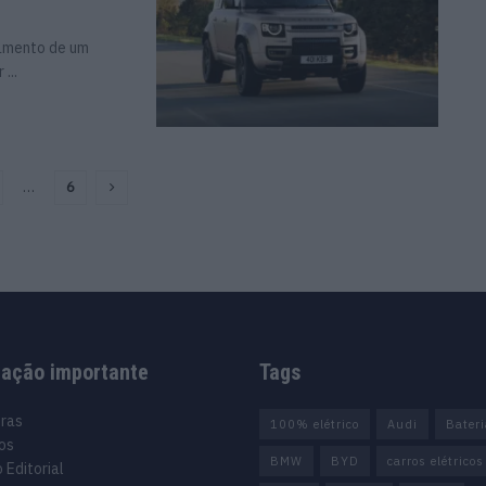
çamento de um
...
…
6
mação importante
Tags
uras
100% elétrico
Audi
Bater
os
BMW
BYD
carros elétricos
 Editorial