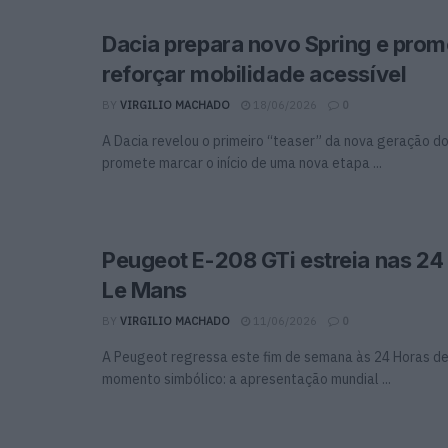
Dacia prepara novo Spring e prom
reforçar mobilidade acessível
BY
VIRGILIO MACHADO
18/06/2026
0
A Dacia revelou o primeiro “teaser” da nova geração do
promete marcar o início de uma nova etapa ...
Peugeot E-208 GTi estreia nas 24
Le Mans
BY
VIRGILIO MACHADO
11/06/2026
0
A Peugeot regressa este fim de semana às 24 Horas d
momento simbólico: a apresentação mundial ...