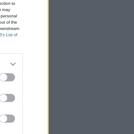
ection to
ou may
 personal
out of the
 downstream
B’s List of