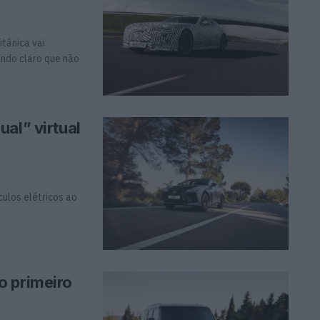
itânica vai
ando claro que não
al” virtual
culos elétricos ao
o primeiro