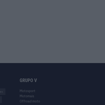
GRUPO V
Motosport
ias
Motomais
Offroad moto