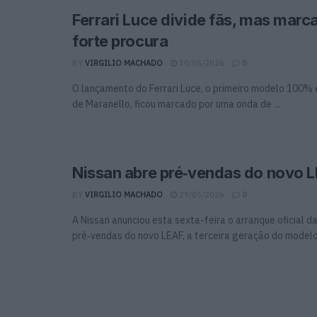
Ferrari Luce divide fãs, mas marc
forte procura
BY
VIRGILIO MACHADO
30/05/2026
0
O lançamento do Ferrari Luce, o primeiro modelo 100% 
de Maranello, ficou marcado por uma onda de ...
Nissan abre pré‑vendas do novo 
BY
VIRGILIO MACHADO
29/05/2026
0
A Nissan anunciou esta sexta-feira o arranque oficial 
pré‑vendas do novo LEAF, a terceira geração do modelo 