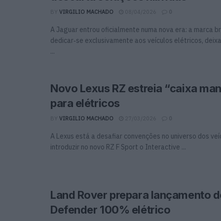
BY
VIRGILIO MACHADO
08/04/2026
0
A Jaguar entrou oficialmente numa nova era: a marca br
dedicar‑se exclusivamente aos veículos elétricos, deix
...
Novo Lexus RZ estreia “caixa manu
para elétricos
BY
VIRGILIO MACHADO
27/03/2026
0
A Lexus está a desafiar convenções no universo dos veí
introduzir no novo RZ F Sport o Interactive ...
Land Rover prepara lançamento d
Defender 100% elétrico