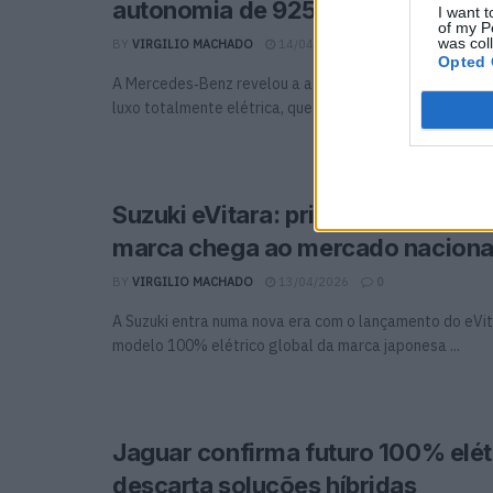
autonomia de 925 km
I want t
of my P
was col
BY
VIRGILIO MACHADO
14/04/2026
0
Opted 
A Mercedes‑Benz revelou a atualização profunda do EQS
luxo totalmente elétrica, que passa agora a oferecer ...
Suzuki eVitara: primeiro elétrico g
marca chega ao mercado naciona
BY
VIRGILIO MACHADO
13/04/2026
0
A Suzuki entra numa nova era com o lançamento do eVita
modelo 100% elétrico global da marca japonesa ...
Jaguar confirma futuro 100% elét
descarta soluções híbridas