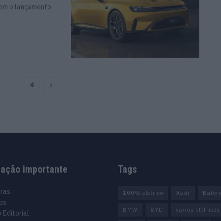
com o lançamento
…
4
mação importante
Tags
uras
100% elétrico
Audi
Bater
os
BMW
BYD
carros elétricos
 Editorial