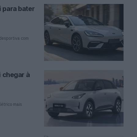
 para bater
 desportiva com
i chegar à
létrico mais