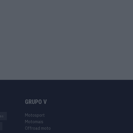
GRUPO V
Motosport
ias
Motomais
Offroad moto