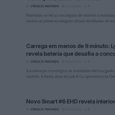
BY
VIRGILIO MACHADO
21/04/2026
0
Mantendo-se fiel ao seu legado de redefinir a mobilida
revelou as primeiras imagens oficiais detalhadas do smar
Carrega em menos de 9 minuto: L
revela bateria que desafia a conc
BY
VIRGILIO MACHADO
08/04/2026
0
A aceleração tecnológica na mobilidade elétrica ganh
capítulo. A Geely, dona da Lynk & Co, apresentou na China
Novo Smart #6 EHD revela interio
BY
VIRGILIO MACHADO
06/04/2026
0