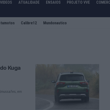
VIDEOS
ATUALIDADE
ENSAIOS
PROJETO VVE
COMERC
stamotos
Calibre12
Mundonautico
 do Kuga
Almussafes, em