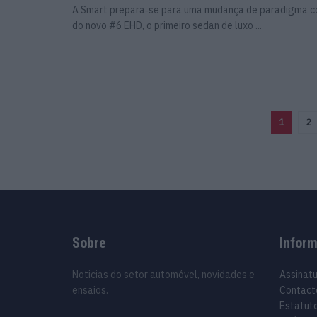
A Smart prepara‑se para uma mudança de paradigma 
do novo #6 EHD, o primeiro sedan de luxo ...
1
2
Sobre
Infor
Noticias do setor automóvel, novidades e
Assinat
ensaios.
Contact
Estatuto