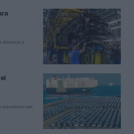
ara
a dinamizar a
el
de automóveis num