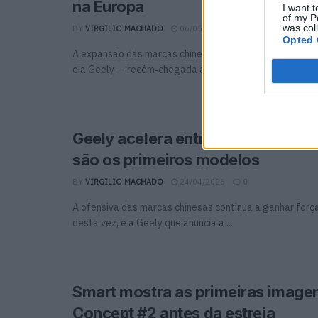
na Europa
I want t
of my P
was col
BY
VIRGILIO MACHADO
06/05/2026
0
Opted 
A expansão das marcas chinesas no mercado europeu co
e a Geely — recém‑chegada a Portugal — poderá ...
Geely acelera entrada em Portuga
são os primeiros modelos
BY
VIRGILIO MACHADO
24/04/2026
0
A ofensiva das marcas chinesas continua a ganhar forç
desta vez, é a Geely que anuncia a ...
Smart mostra as primeiras image
Concept #2 antes da estreia