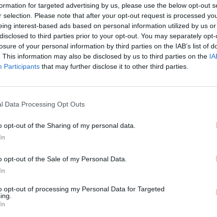
formation for targeted advertising by us, please use the below opt-out s
r selection. Please note that after your opt-out request is processed y
eing interest-based ads based on personal information utilized by us or
disclosed to third parties prior to your opt-out. You may separately opt-
a história com o
losure of your personal information by third parties on the IAB’s list of
. This information may also be disclosed by us to third parties on the
IA
Participants
that may further disclose it to other third parties.
ugal com
l Data Processing Opt Outs
o opt-out of the Sharing of my personal data.
In
ciou o período de
o opt-out of the Sale of my Personal Data.
In
to opt-out of processing my Personal Data for Targeted
ing.
In
nha força