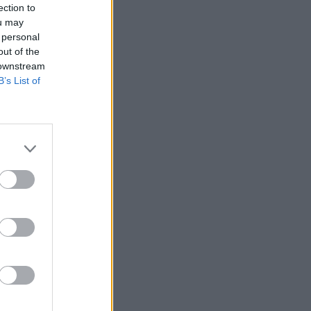
ection to
ou may
 personal
out of the
 downstream
B’s List of