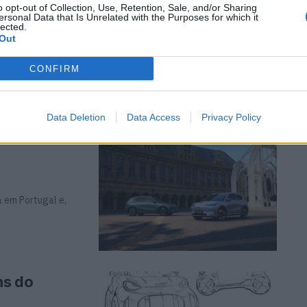
o opt-out of Collection, Use, Retention, Sale, and/or Sharing
ersonal Data that Is Unrelated with the Purposes for which it
lected.
Out
ntinua a acelerar,
CONFIRM
Data Deletion
Data Access
Privacy Policy
l: estes
a em Portugal e,
ns do