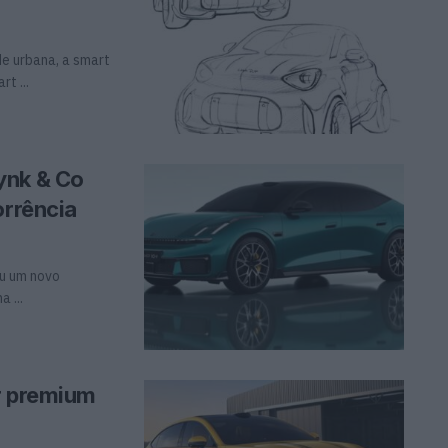
de urbana, a smart
t ...
ynk & Co
orrência
ou um novo
 ...
r premium