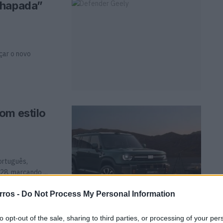
chapada”
çar o novo
.
om estilo
ortuguês,
8, marcando ...
rros -
Do Not Process My Personal Information
to opt-out of the sale, sharing to third parties, or processing of your per