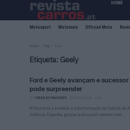
HOME
Motosport
Motomais
Offroad Moto
Revi
Home
Tag
Geely
Etiqueta:
Geely
Ford e Geely avançam e sucessor
pode surpreender
BY
VIRGILIO MACHADO
07/08/2026
0
A Ford está a acelerar a transformação da fábrica de 
Valência, Espanha, graças à nova joint venture com ...