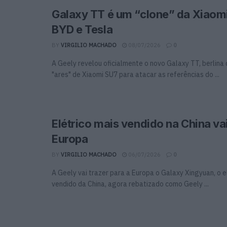
Galaxy TT é um “clone” da Xiaomi
BYD e Tesla
BY
VIRGILIO MACHADO
08/07/2026
0
A Geely revelou oficialmente o novo Galaxy TT, berlina
"ares" de Xiaomi SU7 para atacar as referências do ...
Elétrico mais vendido na China va
Europa
BY
VIRGILIO MACHADO
06/07/2026
0
A Geely vai trazer para a Europa o Galaxy Xingyuan, o e
vendido da China, agora rebatizado como Geely ...