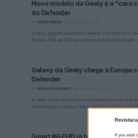
Novo modelo da Geely é a “cara 
do Defender
BY
VITOR MENDES
05/07/2026
0
A Geely, gigante automóvel chinesa, está prestes a lan
Zhanjian 700, um SUV que assume sem qualquer pudor ..
Galaxy da Geely chega à Europa c
Defender
BY
VIRGILIO MACHADO
30/06/2026
0
A Geely, marca que entrou recentemente no mercado p
confirmou que o Galaxy Cruiser chegará à Europa em 202
Revistaca
If you wish 
Smart #6 EHD já tem data para a