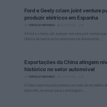
Ford e Geely criam joint venture p
produzir elétricos em Espanha
BY
VIRGILIO MACHADO
23/07/2026
0
A Ford e a Geely vão avançar com uma joint venture par
fábrica da marca norte‑americana em Almussafes, ...
Exportações da China atingem nív
histórico no setor automóvel
BY
VIRGILIO MACHADO
14/07/2026
0
A China exportou pela primeira vez mais de um milhão 
único mês, ao enviar para o estrangeiro ...