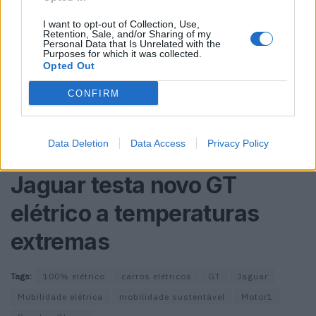
I want to opt-out of Collection, Use,
Retention, Sale, and/or Sharing of my
Personal Data that Is Unrelated with the
Purposes for which it was collected.
Opted Out
CONFIRM
Data Deletion
Data Access
Privacy Policy
Leia também:
Jaguar testa novo GT
elétrico a temperaturas
extremas
Tags:
100% elétrico
carros elétricos
GT
Jaguar
Mobilidade elétrica
mobilidade sustentável
Motor1