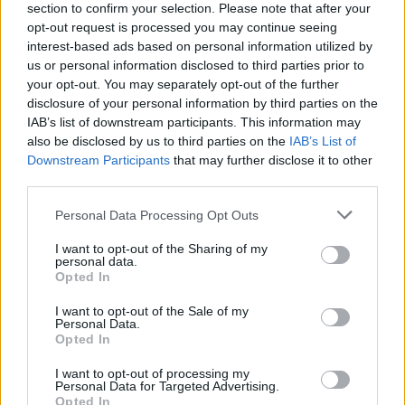
section to confirm your selection. Please note that after your
transmitir a ideia de mudança profunda:
“A Jaguar está a
opt-out request is processed you may continue seeing
fazer algo verdadeiramente radical”
. No entanto, a
interest-based ads based on personal information utilized by
comunicação nas redes sociais tornou difícil controlar a
us or personal information disclosed to third parties prior to
narrativa.
your opt-out. You may separately opt-out of the further
disclosure of your personal information by third parties on the
IAB’s list of downstream participants. This information may
Futuro 100% elétrico, sem híbridos
also be disclosed by us to third parties on the
IAB’s List of
Downstream Participants
that may further disclose it to other
Glover conclui reafirmando que a Jaguar será totalmente
third parties.
elétrica, sem qualquer solução híbrida.
“Os próximos
modelos deverão oferecer cerca de 700 km de
Personal Data Processing Opt Outs
autonomia, reduzindo a ansiedade de carregamento.
I want to opt-out of the Sharing of my
Outros projetos já estão em desenvolvimento, com a
personal data.
Opted In
marca disposta a assumir riscos para seguir o caminho
que definiu”
.
I want to opt-out of the Sale of my
Personal Data.
Opted In
I want to opt-out of processing my
Personal Data for Targeted Advertising.
Opted In