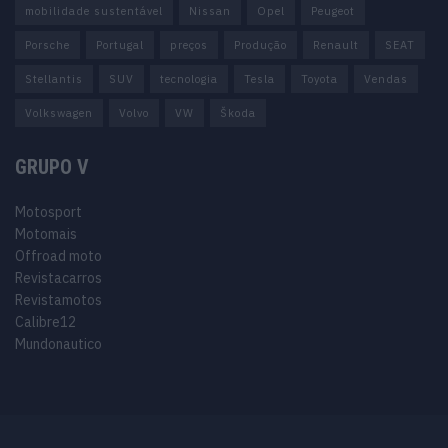
mobilidade sustentável
Nissan
Opel
Peugeot
Porsche
Portugal
preços
Produção
Renault
SEAT
Stellantis
SUV
tecnologia
Tesla
Toyota
Vendas
Volkswagen
Volvo
VW
Škoda
GRUPO V
Motosport
Motomais
Offroad moto
Revistacarros
Revistamotos
Calibre12
Mundonautico