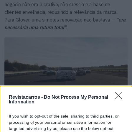
negócio não era lucrativo, não crescia e a base de
clientes envelhecia, reduzindo a relevância da marca.
Para Glover, uma simples renovação não bastava —
“era
necessária uma rutura total”
.
Revistacarros -
Do Not Process My Personal
Information
If you wish to opt-out of the sale, sharing to third parties, or
A apresentação inicial do novo conceito gerou forte
processing of your personal or sensitive information for
reação, incluindo críticas intensas. O objetivo, afirma, era
targeted advertising by us, please use the below opt-out