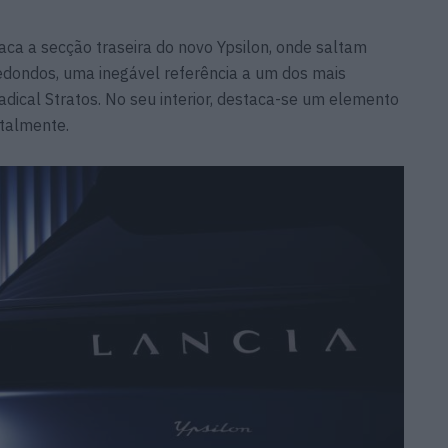
ca a secção traseira do novo Ypsilon, onde saltam
redondos, uma inegável referência a um dos mais
adical Stratos. No seu interior, destaca-se um elemento
ntalmente.