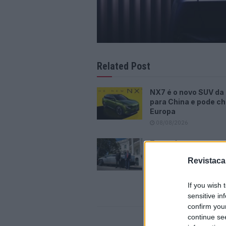
Related Post
NX7 é o novo SUV da
para China e pode ch
Europa
08/08/2026
Trump lança ataque 
elétricos com acus
Revistaca
inesperada
07/08/2026
If you wish 
sensitive in
confirm you
continue se