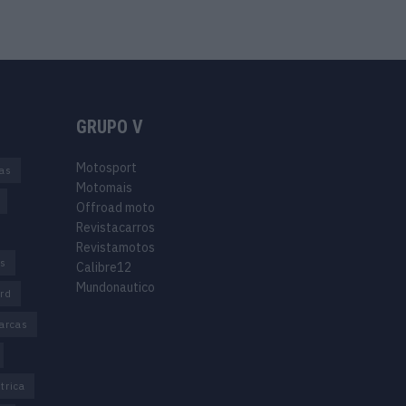
GRUPO V
Motosport
ias
Motomais
Offroad moto
Revistacarros
Revistamotos
os
Calibre12
Mundonautico
rd
arcas
trica