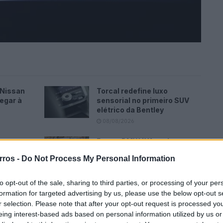
 Nissan
Torcal redefine luxo
egar à
sensorial no primeiro SUV
elétrico da Bentley
08/08/2026
aos
Futuro BMW iX1 acelera e a
ação
Neue Klasse muda tudo no
rros -
Do Not Process My Personal Information
SUV
07/08/2026
to opt-out of the sale, sharing to third parties, or processing of your per
formation for targeted advertising by us, please use the below opt-out s
r selection. Please note that after your opt-out request is processed y
eing interest-based ads based on personal information utilized by us or