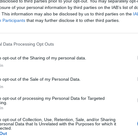
disclosed to third parties prior to your opt-out. You may separately opt-
losure of your personal information by third parties on the IAB’s list of
ta imagem, revelamos a traseira do novo Lancia Ypsilon,
. This information may also be disclosed by us to third parties on the
IA
esign, pura e radical. Os icónicos faróis traseiros
Participants
that may further disclose it to other third parties.
vitorioso Lancia Stratos, enquadram o logótipo da
ureza e radicalidade, também visto na inscrição Ypsilon
Napolitano, CEO da marca Lancia.
l Data Processing Opt Outs
 destaque na imagem revelada, inspirando-se numa das
o opt-out of the Sharing of my personal data.
s e mais ligadas à história da Lancia: a moda. Já o
In
anuscritos, faz a ligação a modelos históricos com o
o opt-out of the Sale of my Personal Data.
In
stá marcada para fevereiro de 2024.
to opt-out of processing my Personal Data for Targeted
ing.
In
o opt-out of Collection, Use, Retention, Sale, and/or Sharing
ersonal Data that Is Unrelated with the Purposes for which it
lected.
Out