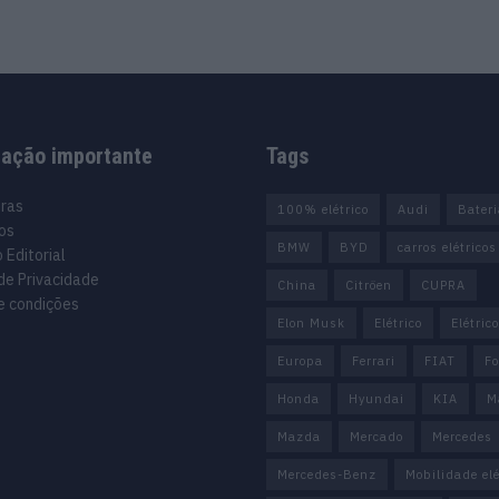
mação importante
Tags
uras
100% elétrico
Audi
Bater
os
BMW
BYD
carros elétricos
 Editorial
 de Privacidade
China
Citröen
CUPRA
e condições
Elon Musk
Elétrico
Elétric
Europa
Ferrari
FIAT
Fo
Honda
Hyundai
KIA
M
Mazda
Mercado
Mercedes
Mercedes-Benz
Mobilidade elé