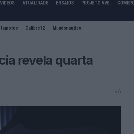
VIDEOS
ATUALIDADE
ENSAIOS
PROJETO VVE
COMERC
stamotos
Calibre12
Mundonautico
cia revela quarta
A
e
A