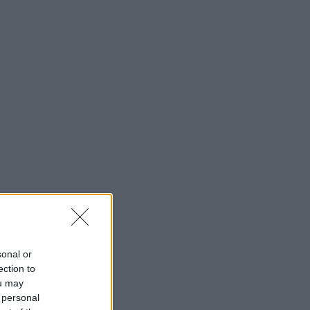
sonal or
ection to
ou may
 personal