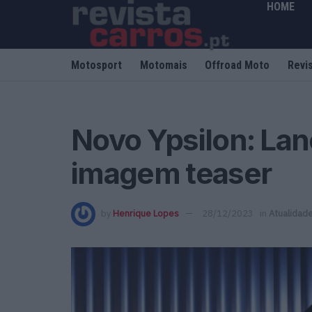
HOME
Motosport
Motomais
Offroad Moto
Revi
Novo Ypsilon: Lan
imagem teaser
by
Henrique Lopes
28/12/2023
in
Atualidad