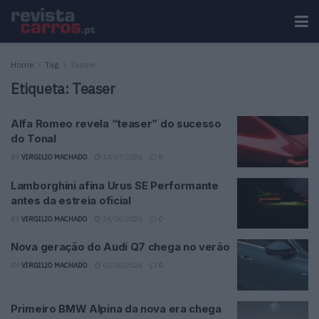
Home
Tag
Teaser
Etiqueta:
Teaser
Alfa Romeo revela “teaser” do sucesso
do Tonal
BY
VIRGILIO MACHADO
14/07/2026
0
Lamborghini afina Urus SE Performante
antes da estreia oficial
BY
VIRGILIO MACHADO
26/06/2026
0
Nova geração do Audi Q7 chega no verão
BY
VIRGILIO MACHADO
03/06/2026
0
Primeiro BMW Alpina da nova era chega