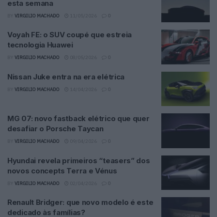
esta semana
BY
VIRGILIO MACHADO
11/05/2026
0
Voyah FE: o SUV coupé que estreia
tecnologia Huawei
BY
VIRGILIO MACHADO
08/05/2026
0
Nissan Juke entra na era elétrica
BY
VIRGILIO MACHADO
14/04/2026
0
MG 07: novo fastback elétrico que quer
desafiar o Porsche Taycan
BY
VIRGILIO MACHADO
09/04/2026
0
Hyundai revela primeiros “teasers” dos
novos concepts Terra e Vénus
BY
VIRGILIO MACHADO
02/04/2026
0
Renault Bridger: que novo modelo é este
dedicado às famílias?