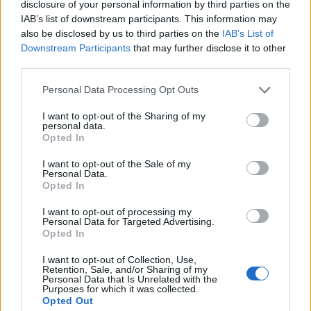
BY
VIRGILIO MACHADO
26/11/2025
0
disclosure of your personal information by third parties on the
IAB’s list of downstream participants. This information may
also be disclosed by us to third parties on the
IAB’s List of
1
2
3
Downstream Participants
that may further disclose it to other
third parties.
Personal Data Processing Opt Outs
Trending
Comments
Latest
I want to opt-out of the Sharing of my
personal data.
Este é um Porsche 911 Carrera RS 2.7 Safari
Opted In
que todos podem comprar
I want to opt-out of the Sale of my
13/03/2024
Personal Data.
Opted In
Vídeo – Tesla Cybertruck – Nunca vimos
nada assim!
I want to opt-out of processing my
Personal Data for Targeted Advertising.
13/05/2024
Opted In
O Toyota mais português continua à venda
I want to opt-out of Collection, Use,
40 anos depois
Retention, Sale, and/or Sharing of my
Personal Data that Is Unrelated with the
31/07/2026
Purposes for which it was collected.
Opted Out
Vídeo – Os renovados Skoda Scala e Kamiq