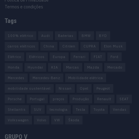
Política de Privacidade
Termos e condições
Tags
100% elétrico
Audi
Baterias
BMW
BYD
carros elétricos
China
Citröen
CUPRA
Elon Musk
Elétrico
Elétricos
Europa
Ferrari
FIAT
Ford
Honda
Hyundai
KIA
Marcas
Mazda
Mercado
Mercedes
Mercedes-Benz
Mobilidade elétrica
mobilidade sustentável
Nissan
Opel
Peugeot
Porsche
Portugal
preços
Produção
Renault
SEAT
Stellantis
SUV
tecnologia
Tesla
Toyota
Vendas
Volkswagen
Volvo
VW
Škoda
GRUPO V