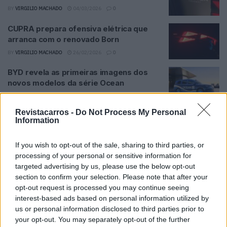
BY
VIRGILIO MACHADO
04/03/2026
0
CUPRA prepara ofensiva elétrica que
arranca com o renovado Born
BY
VIRGILIO MACHADO
26/02/2026
0
BYD revela as primeiras imagens dos
novos modelos da série Ocean
BY
VIRGILIO MACHADO
17/01/2026
0
Revistacarros -
Do Not Process My Personal
Subaru já tem data para a apresentação
Information
do novo WRX STI
BY
VIRGILIO MACHADO
30/12/2025
0
If you wish to opt-out of the sale, sharing to third parties, or
processing of your personal or sensitive information for
Kia revela teaser do novo Seltos antes
targeted advertising by us, please use the below opt-out
da estreia
section to confirm your selection. Please note that after your
BY
VIRGILIO MACHADO
01/12/2025
0
opt-out request is processed you may continue seeing
interest-based ads based on personal information utilized by
Opel mostra primeiro vislumbre do novo
us or personal information disclosed to third parties prior to
Astra
your opt-out. You may separately opt-out of the further