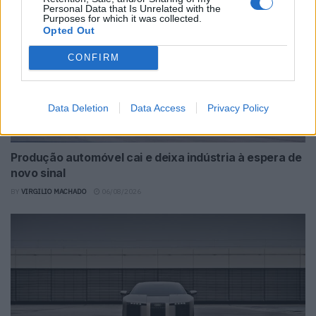
Personal Data that Is Unrelated with the
Purposes for which it was collected.
Opted Out
CONFIRM
Data Deletion
Data Access
Privacy Policy
Produção automóvel cai e deixa indústria à espera de
novo sinal
BY
VIRGILIO MACHADO
06/08/2026