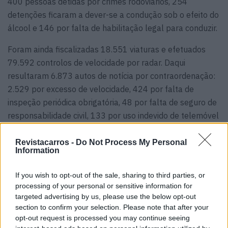
400 pessoas detidas por crimes rodoviários, 254
detenções ficaram a dever-se a condução sob o efeito do
álcool e 146 por falta de habilitação legal para conduzir.
Foram ainda fiscalizadas 18.551 viaturas e efetuados
79.592 controlos de velocidade por radar. Daqui
resultaram 6.873 autos de notícia por contraordenação:
2.529 por excesso de velocidade, 424 por falta de
inspeção periódica obrigatória, 48 por falta de seguro de
responsabilidade civil, 133 por uso indevido de telemóvel
durante a condução e 133 por condução sob influência
do álcool.
Revistacarros -
Do Not Process My Personal
Information
Tags:
Polícia
PSP
segurança rodoviária
If you wish to opt-out of the sale, sharing to third parties, or
sinistralidade
processing of your personal or sensitive information for
targeted advertising by us, please use the below opt-out
section to confirm your selection. Please note that after your
opt-out request is processed you may continue seeing