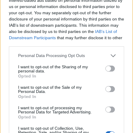
interest-based ads based on personal information utilized by
us or personal information disclosed to third parties prior to
your opt-out. You may separately opt-out of the further
disclosure of your personal information by third parties on the
Henrique Lopes
IAB’s list of downstream participants. This information may
also be disclosed by us to third parties on the
IAB’s List of
Downstream Participants
that may further disclose it to other
third parties.
Related Posts
Personal Data Processing Opt Outs
I want to opt-out of the Sharing of my
personal data.
Opted In
I want to opt-out of the Sale of my
Personal Data.
Opted In
Novo Bugatti Destrier mostra que o W16
ainda não acabou
I want to opt-out of processing my
Personal Data for Targeted Advertising.
BY
VIRGILIO MACHADO
06/08/2026
Opted In
I want to opt-out of Collection, Use,
Retention, Sale, and/or Sharing of my