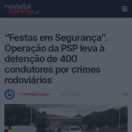
“Festas em Segurança”.
Operação da PSP leva à
detenção de 400
condutores por crimes
rodoviários
A
by
Henrique Lopes
28/12/2023
A