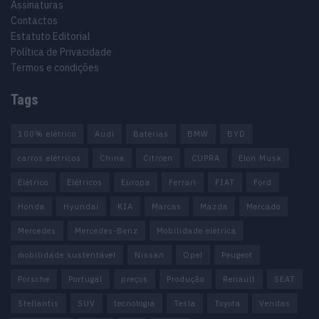
Assinaturas
Contactos
Estatuto Editorial
Política de Privacidade
Termos e condições
Tags
100% elétrico
Audi
Baterias
BMW
BYD
carros elétricos
China
Citröen
CUPRA
Elon Musk
Elétrico
Elétricos
Europa
Ferrari
FIAT
Ford
Honda
Hyundai
KIA
Marcas
Mazda
Mercado
Mercedes
Mercedes-Benz
Mobilidade elétrica
mobilidade sustentável
Nissan
Opel
Peugeot
Porsche
Portugal
preços
Produção
Renault
SEAT
Stellantis
SUV
tecnologia
Tesla
Toyota
Vendas