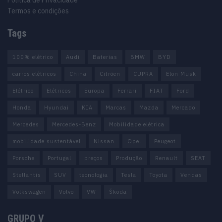
Política de Privacidade
Termos e condições
Tags
100% elétrico
Audi
Baterias
BMW
BYD
carros elétricos
China
Citröen
CUPRA
Elon Musk
Elétrico
Elétricos
Europa
Ferrari
FIAT
Ford
Honda
Hyundai
KIA
Marcas
Mazda
Mercado
Mercedes
Mercedes-Benz
Mobilidade elétrica
mobilidade sustentável
Nissan
Opel
Peugeot
Porsche
Portugal
preços
Produção
Renault
SEAT
Stellantis
SUV
tecnologia
Tesla
Toyota
Vendas
Volkswagen
Volvo
VW
Škoda
GRUPO V