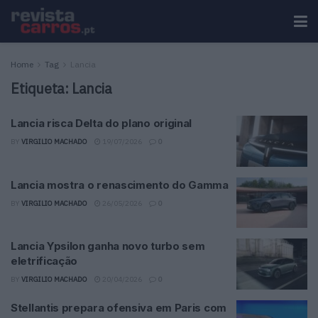
Home
Tag
Lancia
Etiqueta:
Lancia
Lancia risca Delta do plano original
BY
VIRGILIO MACHADO
19/07/2026
0
Lancia mostra o renascimento do Gamma
BY
VIRGILIO MACHADO
26/05/2026
0
Lancia Ypsilon ganha novo turbo sem
eletrificação
BY
VIRGILIO MACHADO
20/04/2026
0
Stellantis prepara ofensiva em Paris com