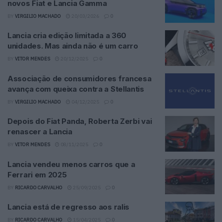
novos Fiat e Lancia Gamma
BY
VIRGILIO MACHADO
20/03/2026
0
Lancia cria edição limitada a 360
unidades. Mas ainda não é um carro
BY
VITOR MENDES
20/12/2025
0
Associação de consumidores francesa
avança com queixa contra a Stellantis
BY
VIRGILIO MACHADO
04/12/2025
0
Depois do Fiat Panda, Roberta Zerbi vai
renascer a Lancia
BY
VITOR MENDES
08/11/2025
0
Lancia vendeu menos carros que a
Ferrari em 2025
BY
RICARDO CARVALHO
25/09/2025
0
Lancia está de regresso aos ralis
BY
RICARDO CARVALHO
15/04/2025
0