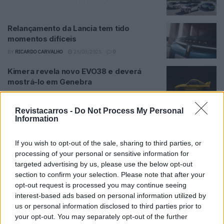
Relançamento da Lancia tem tido
momentos difíceis
BY
RICARDO CARVALHO
25/03/2025
0
Kimera revela novo EVO38 e deverá
mostrá-lo em Genebra
BY
HENRIQUE LOPES
23/02/2024
0
Revistacarros -
Do Not Process My Personal
Novo Ypsilon: Lancia revela quarta
Information
imagem teaser
BY
HENRIQUE LOPES
28/12/2023
0
If you wish to opt-out of the sale, sharing to third parties, or
processing of your personal or sensitive information for
Novo Lancia Ypsilon: Marca italiana revela
targeted advertising by us, please use the below opt-out
terceiro teaser
section to confirm your selection. Please note that after your
BY
HENRIQUE LOPES
26/12/2023
0
opt-out request is processed you may continue seeing
interest-based ads based on personal information utilized by
Lancia revela segundo teaser do novo
us or personal information disclosed to third parties prior to
Ypsilon
your opt-out. You may separately opt-out of the further