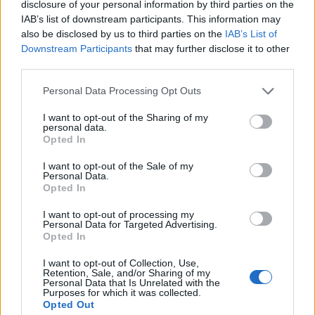
BY
HENRIQUE LOPES
13/12/2023
0
disclosure of your personal information by third parties on the
IAB’s list of downstream participants. This information may
also be disclosed by us to third parties on the
IAB’s List of
1
2
Downstream Participants
that may further disclose it to other
third parties.
Personal Data Processing Opt Outs
Trending
Comments
Latest
I want to opt-out of the Sharing of my
personal data.
Este é um Porsche 911 Carrera RS 2.7 Safari
Opted In
que todos podem comprar
I want to opt-out of the Sale of my
13/03/2024
Personal Data.
Opted In
Vídeo – Tesla Cybertruck – Nunca vimos
nada assim!
I want to opt-out of processing my
Personal Data for Targeted Advertising.
13/05/2024
Opted In
O Toyota mais português continua à venda
I want to opt-out of Collection, Use,
40 anos depois
Retention, Sale, and/or Sharing of my
Personal Data that Is Unrelated with the
31/07/2026
Purposes for which it was collected.
Opted Out
Vídeo – Os renovados Skoda Scala e Kamiq