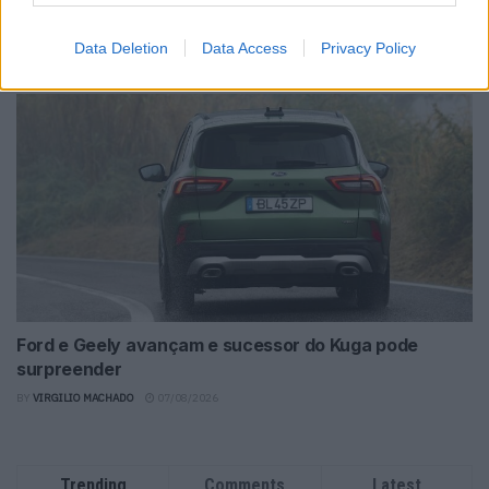
Futuro BMW iX1 acelera e a Neue Klasse muda tudo no
SUV
Data Deletion
Data Access
Privacy Policy
BY
VIRGILIO MACHADO
07/08/2026
Ford e Geely avançam e sucessor do Kuga pode
surpreender
BY
VIRGILIO MACHADO
07/08/2026
Trending
Comments
Latest