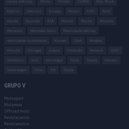
carros elétricos
China
Citröen
CUPRA
Elon Musk
Elétrico
Elétricos
Europa
Ferrari
FIAT
Ford
Honda
Hyundai
KIA
Marcas
Mazda
Mercado
Mercedes
Mercedes-Benz
Mobilidade elétrica
mobilidade sustentável
Nissan
Opel
Peugeot
Porsche
Portugal
preços
Produção
Renault
SEAT
Stellantis
SUV
tecnologia
Tesla
Toyota
Vendas
Volkswagen
Volvo
VW
Škoda
GRUPO V
Motosport
Motomais
Offroad moto
Revistacarros
Revistamotos