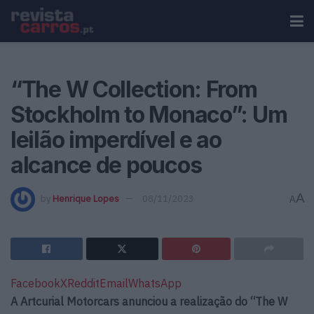
“The W Collection: From
Stockholm to Monaco”: Um
leilão imperdível e ao
alcance de poucos
A
by
Henrique Lopes
08/11/2023
A
Facebook
X
Reddit
Email
WhatsApp
A Artcurial Motorcars anunciou a realização do “The W