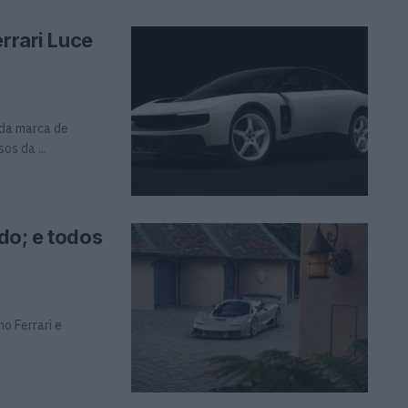
rrari Luce
 da marca de
s da ...
do; e todos
o Ferrari e