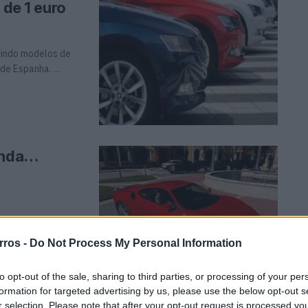
 de 1 euro
luindo modelos de
e Espanha. ...
venda…
 F430 comprado em
rros -
Do Not Process My Personal Information
to opt-out of the sale, sharing to third parties, or processing of your per
formation for targeted advertising by us, please use the below opt-out s
partir de…
r selection. Please note that after your opt-out request is processed y