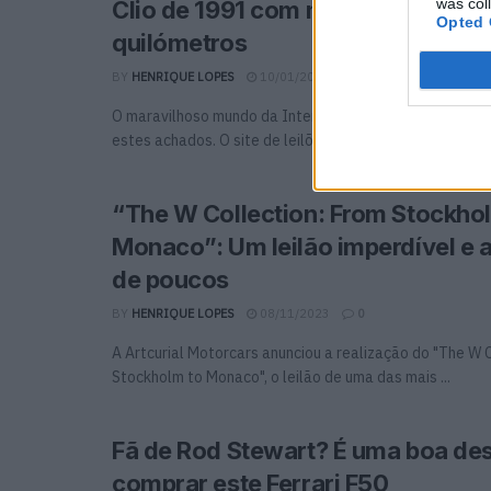
was col
Clio de 1991 com menos de 1000
Opted 
quilómetros
BY
HENRIQUE LOPES
10/01/2024
0
O maravilhoso mundo da Internet brinda-nos, de vez e
estes achados. O site de leilões de automóveis Collectin
“The W Collection: From Stockho
Monaco”: Um leilão imperdível e 
de poucos
BY
HENRIQUE LOPES
08/11/2023
0
A Artcurial Motorcars anunciou a realização do "The W 
Stockholm to Monaco", o leilão de uma das mais ...
Fã de Rod Stewart? É uma boa de
comprar este Ferrari F50