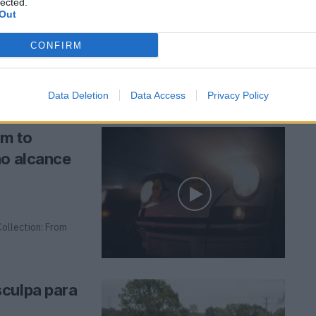
lected.
Out
CONFIRM
m quando, com
g ...
Data Deletion
Data Access
Privacy Policy
lm to
ao alcance
Collection: From
sculpa para