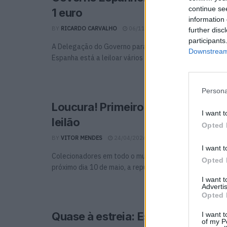
continue se
1 euro
information 
BY
RICARDO CARVALHO
06/11/2024
0
further disc
participants
A Delegação do Governo para o Plano Nacional de Luta
Downstream 
Espanha está a leiloar vários carros ...
Persona
Loucura! Primeiro Fórmula 1 da Lo
I want t
leilão
Opted 
BY
VITOR MENDES
24/04/2024
0
I want t
Colecionadores em todo o mundo de olhos postos no M
Opted 
próximo dia 10 de maio, a reputada casa ...
I want 
Advertis
Opted 
Quase à estreia: Está à venda um 
I want t
of my P