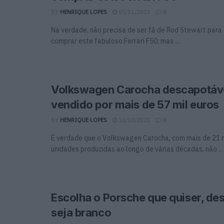
BY
HENRIQUE LOPES
05/11/2023
0
Na verdade, não precisa de ser fã de Rod Stewart para
comprar este fabuloso Ferrari F50, mas ...
Volkswagen Carocha descapotáve
vendido por mais de 57 mil euros
BY
HENRIQUE LOPES
16/10/2023
0
É verdade que o Volkswagen Carocha, com mais de 21 
unidades produzidas ao longo de várias décadas, não ...
Escolha o Porsche que quiser, de
seja branco