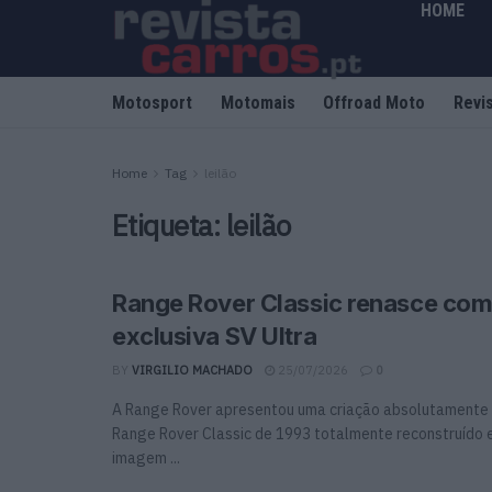
HOME
Motosport
Motomais
Offroad Moto
Revi
Home
Tag
leilão
Etiqueta:
leilão
Range Rover Classic renasce com
exclusiva SV Ultra
BY
VIRGILIO MACHADO
25/07/2026
0
A Range Rover apresentou uma criação absolutamente 
Range Rover Classic de 1993 totalmente reconstruído e
imagem ...