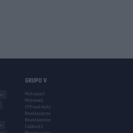
GRUPO V
Motosport
ias
Motomais
Offroad moto
Revistacarros
Revistamotos
os
Calibre12