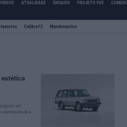
VIDEOS
ATUALIDADE
ENSAIOS
PROJETO VVE
COMERC
stamotos
Calibre12
Mundonautico
 estética
singular: um
 reinterpretado à