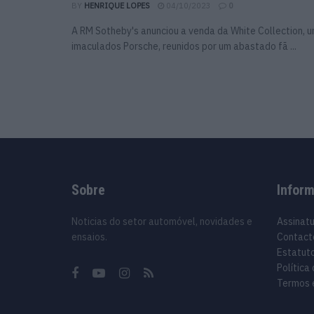
BY
HENRIQUE LOPES
04/10/2023
0
A RM Sotheby's anunciou a venda da White Collection, 
imaculados Porsche, reunidos por um abastado fã ...
Sobre
Infor
Noticias do setor automóvel, novidades e
Assinat
ensaios.
Contact
Estatuto
Política
Termos 