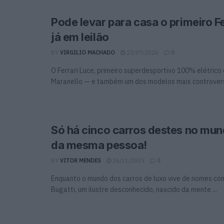
Pode levar para casa o primeiro Fe
já em leilão
BY
VIRGILIO MACHADO
22/07/2026
0
O Ferrari Luce, primeiro superdesportivo 100% elétrico
Maranello — e também um dos modelos mais controverso
Só há cinco carros destes no mun
da mesma pessoa!
BY
VITOR MENDES
26/11/2025
0
Enquanto o mundo dos carros de luxo vive de nomes com
Bugatti, um ilustre desconhecido, nascido da mente ...