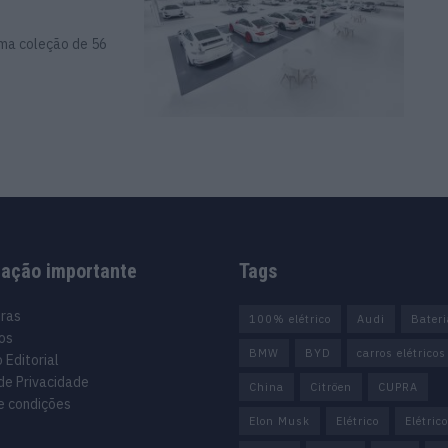
uma coleção de 56
mação importante
Tags
uras
100% elétrico
Audi
Bater
os
BMW
BYD
carros elétricos
 Editorial
 de Privacidade
China
Citröen
CUPRA
e condições
Elon Musk
Elétrico
Elétric