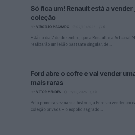
Só fica um! Renault está a vender 
coleção
BY
VIRGILIO MACHADO
09/11/2025
0
É Já no dia 7 de dezembro, que a Renault e a Artcurial 
realizarão um leilão bastante singular, de ...
Ford abre o cofre e vai vender uma
mais raras
BY
VITOR MENDES
17/10/2025
0
Pela primeira vez na sua história, a Ford vai vender um 
coleção privada – o espólio sagrado ...