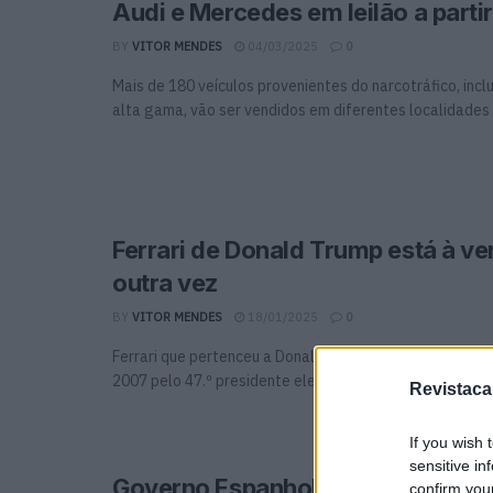
Audi e Mercedes em leilão a partir
BY
VITOR MENDES
04/03/2025
0
Mais de 180 veículos provenientes do narcotráfico, inc
alta gama, vão ser vendidos em diferentes localidades d
Ferrari de Donald Trump está à 
outra vez
BY
VITOR MENDES
18/01/2025
0
Ferrari que pertenceu a Donald Trump está à venda. O
2007 pelo 47.º presidente eleito dos Estados ...
Revistaca
If you wish 
sensitive in
Governo Espanhol leiloa carros a 
confirm you