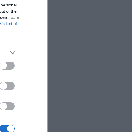
 personal
out of the
 downstream
B’s List of