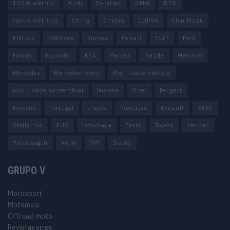
100% elétrico
Audi
Baterias
BMW
BYD
carros elétricos
China
Citröen
CUPRA
Elon Musk
Elétrico
Elétricos
Europa
Ferrari
FIAT
Ford
Honda
Hyundai
KIA
Marcas
Mazda
Mercado
Mercedes
Mercedes-Benz
Mobilidade elétrica
mobilidade sustentável
Nissan
Opel
Peugeot
Porsche
Portugal
preços
Produção
Renault
SEAT
Stellantis
SUV
tecnologia
Tesla
Toyota
Vendas
Volkswagen
Volvo
VW
Škoda
GRUPO V
Motosport
Motomais
Offroad moto
Revistacarros