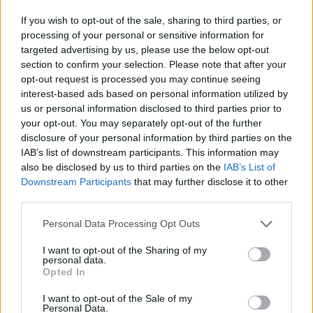
If you wish to opt-out of the sale, sharing to third parties, or
processing of your personal or sensitive information for
targeted advertising by us, please use the below opt-out
section to confirm your selection. Please note that after your
opt-out request is processed you may continue seeing
interest-based ads based on personal information utilized by
us or personal information disclosed to third parties prior to
your opt-out. You may separately opt-out of the further
disclosure of your personal information by third parties on the
IAB’s list of downstream participants. This information may
also be disclosed by us to third parties on the
IAB’s List of
Downstream Participants
that may further disclose it to other
Os 145 CV totais (136 CV gasolina + 28 CV elétricos) são
third parties.
suficientes para uma condução descontraída, com boa
Personal Data Processing Opt Outs
resposta a baixas rotações e a progressão é serena, com
baixo ruído e eficiência. Em modo Eco, permite mesmo
I want to opt-out of the Sharing of my
personal data.
pequenos deslocamentos apenas em elétrico. É uma
Opted In
mecânica ideal para o dia-a-dia urbano, com consumos
I want to opt-out of the Sale of my
contidos: o computador de bordo afirma uma média de
Personal Data.