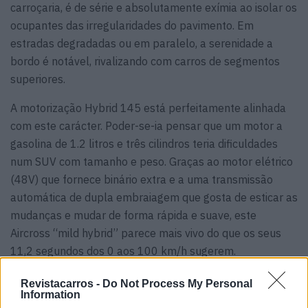
carroçaria, é de série e absolutamente exímia ao isolar os
ocupantes das irregularidades do pavimento. Em
estradas degradadas ou em paralelo, a serenidade a
bordo é notável, rivalizando com carros de segmentos
superiores.
A motorização Hybrid 145 está perfeitamente alinhada
com este carácter. Poder-se-ia pensar que um motor a
gasolina de 1.2 litros e três cilindros teria dificuldades
num SUV com tamanho e peso. Graças ao motor elétrico
(48V) que fornece binário extra e a uma transmissão
automática de dupla embraiagem que gosta de esticar as
mudanças e mudar de forma rápida e suave, este
Aircross “mild hybrid” parece mais vivo do que os seus
11,2 segundos dos 0 aos 100 km/h sugerem.
Revistacarros -
Do Not Process My Personal
Information