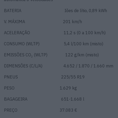
BATERIA Iões de lítio, 0,89 kWh
V. MÁXIMA 201 km/h
ACELERAÇÃO 11,2 s (0 a 100 km/h)
CONSUMO (WLTP) 5,4 l/100 km (misto)
EMISSÕES CO
(WLTP) 122 g/km (misto)
2
DIMENSÕES (C/L/A) 4.652 / 1.870 / 1.660 mm
PNEUS 225/55 R19
PESO 1.629 kg
BAGAGEIRA 651-1.668 l
PREÇO 37.083 €