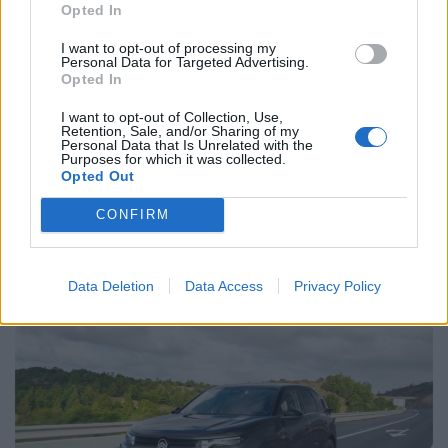
Opted In
6,1 l/100 km. Isto sugere que os 5,4 l/100 km oficiais
possam até ser alcançáveis, usando e abusando dessa
I want to opt-out of processing my
Personal Data for Targeted Advertising.
sua faceta elétrica.
Opted In
No que toca a dinâmica, o C5 Aircross é transparente:
I want to opt-out of Collection, Use,
não é um carro de curvas. A direção, embora mais precisa
Retention, Sale, and/or Sharing of my
Personal Data that Is Unrelated with the
do que na geração anterior, comunica pouco. A inclinação
Purposes for which it was collected.
Opted Out
“corporal” é bem controlada, mas percetível.
CONFIRM
Texto: Vítor Mendes Fotos: Paulo Calisto
Data Deletion
Data Access
Privacy Policy