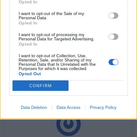
Opted In
com 500.000 km que o dono decidiu manter até ao
fim da sua vida não entra nas contas.
I want to opt-out of the Sale of my
Personal Data.
Não separa fiabilidade de “vontade de vender” –
Opted In
Um carro chegar aos 400.000 km pode dizer tanto
I want to opt-out of processing my
da sua qualidade mecânica como do carinho e
Personal Data for Targeted Advertising.
Opted In
cuidado que o dono lhe dedicou.
Risco residual de quilómetros “martelados” –
I want to opt-out of Collection, Use,
Retention, Sale, and/or Sharing of my
Embora o Mobile.de tenha sistemas de validação, o
Personal Data that Is Unrelated with the
Purposes for which it was collected.
mercado de usados nunca é 100% transparente.
Opted Out
CONFIRM
Fontes:
Auto Motor und Sport
e
Mobile.de
Data Deletion
Data Access
Privacy Policy