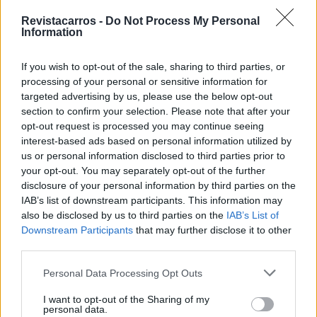
Isto significa que os dados ainda não avaliam a era
Revistacarros -
Do Not Process My Personal
“chinesa” da marca.
Information
A surpresa: Lexus bate a Toyota
If you wish to opt-out of the sale, sharing to third parties, or
processing of your personal or sensitive information for
Um dos resultados mais inesperados é ver a Lexus
targeted advertising by us, please use the below opt-out
(marca de luxo da Toyota) a superar claramente a sua
section to confirm your selection. Please note that after your
empresa-mãe (1 em cada 250 vs 1 em cada 630). A
opt-out request is processed you may continue seeing
interest-based ads based on personal information utilized by
explicação mais provável é que os donos de Lexus, por
us or personal information disclosed to third parties prior to
serem um perfil de maior poder de compra, tendem a
your opt-out. You may separately opt-out of the further
fazer manutenções mais rigorosas e a manter os carros
disclosure of your personal information by third parties on the
por mais tempo.
IAB’s list of downstream participants. This information may
also be disclosed by us to third parties on the
IAB’s List of
O aviso importante (leia isto antes de comentar)
Downstream Participants
that may further disclose it to other
third parties.
Antes de tirar conclusões definitivas, é preciso perceber
Personal Data Processing Opt Outs
as limitações deste estudo:
I want to opt-out of the Sharing of my
Só analisa carros que estão à venda – Um Volvo
personal data.