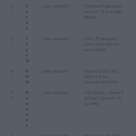
6
H
1 em cada 650
Prelude (5ª geração),
º
o
Accord, CR-V, Insight
n
híbrido
d
a
5
T
1 em cada 630
Prius (3ª geração),
º
o
Auris, RAV4 híbrido,
y
Land Cruiser
o
ta
4
B
1 em cada 600
Série 5 (E28/E34),
º
M
Série 3 (E36),
W
motores M52/M54
3
M
1 em cada 500
190 (W201), Classe S
º
e
(W126), Classe E, ML
rc
63 AMG
e
d
e
s
2
L
1 em cada 250
LS (V8 4.0), GS 450h,