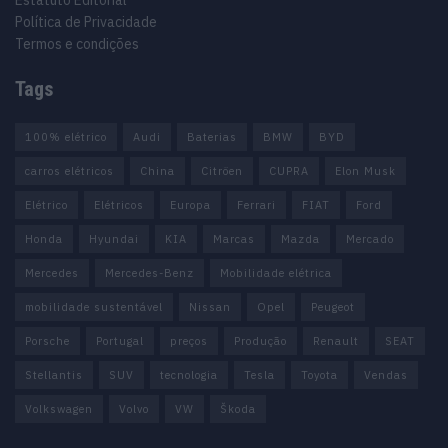
Estatuto Editorial
Política de Privacidade
Termos e condições
Tags
100% elétrico
Audi
Baterias
BMW
BYD
carros elétricos
China
Citröen
CUPRA
Elon Musk
Elétrico
Elétricos
Europa
Ferrari
FIAT
Ford
Honda
Hyundai
KIA
Marcas
Mazda
Mercado
Mercedes
Mercedes-Benz
Mobilidade elétrica
mobilidade sustentável
Nissan
Opel
Peugeot
Porsche
Portugal
preços
Produção
Renault
SEAT
Stellantis
SUV
tecnologia
Tesla
Toyota
Vendas
Volkswagen
Volvo
VW
Škoda