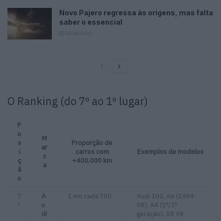
Novo Pajero regressa às origens, mas falta
saber o essencial
05/08/2026
O Ranking (do 7º ao 1º lugar)
P
o
M
s
Proporção de
ar
i
carros com
Exemplos de modelos
c
ç
+400.000 km
a
ã
o
7
A
1 em cada 700
Audi 100, A6 (1994-
º
u
98), A4 (1ª/2ª
di
geração), S8 V8