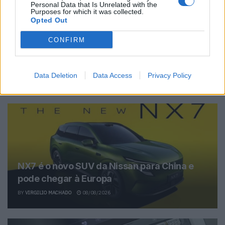
Personal Data that Is Unrelated with the
Purposes for which it was collected.
Opted Out
Vitor Mendes
CONFIRM
Data Deletion
Data Access
Privacy Policy
Related Posts
NX7 é o novo SUV da Nissan para China e
pode chegar à Europa
BY
VIRGILIO MACHADO
08/08/2026