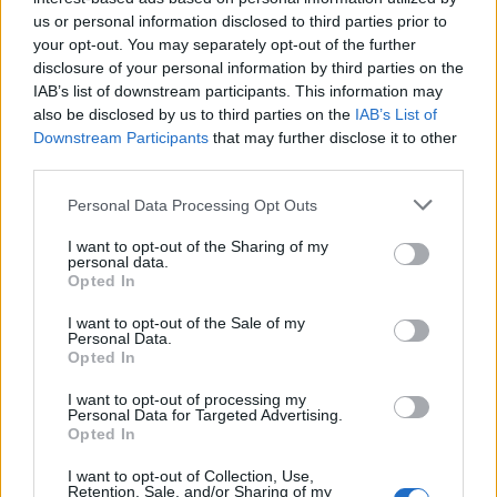
us or personal information disclosed to third parties prior to
your opt-out. You may separately opt-out of the further
O que muda para a Hyundai ou a
disclosure of your personal information by third parties on the
IAB’s list of downstream participants. This information may
Mercedes?
also be disclosed by us to third parties on the
IAB’s List of
Downstream Participants
that may further disclose it to other
third parties.
A abordagem da BMW contrasta com a de concorrentes
como o
Hyundai Ioniq 5 N
, que simula trocas e até tem
Personal Data Processing Opt Outs
um “escape” artificial que imita motores a combustão, ou
I want to opt-out of the Sharing of my
o
Mercedes-AMG GT Coupé de 4 Portas
, que terá bancos
personal data.
vibratórios para simular um V8 falso. Os bávaros,
se a
Opted In
promessa se concretizar no novo superdesportivo com
I want to opt-out of the Sale of my
quatro motores elétricos, vão mostrar que um EV pode
Personal Data.
Opted In
ser emocionante sem precisar de fingir que é um V8.
I want to opt-out of processing my
Personal Data for Targeted Advertising.
Opted In
I want to opt-out of Collection, Use,
Retention, Sale, and/or Sharing of my