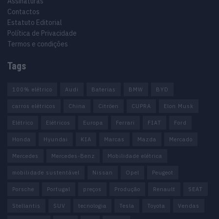
Assinaturas
Contactos
Estatuto Editorial
Política de Privacidade
Termos e condições
Tags
100% elétrico
Audi
Baterias
BMW
BYD
carros elétricos
China
Citröen
CUPRA
Elon Musk
Elétrico
Elétricos
Europa
Ferrari
FIAT
Ford
Honda
Hyundai
KIA
Marcas
Mazda
Mercado
Mercedes
Mercedes-Benz
Mobilidade elétrica
mobilidade sustentável
Nissan
Opel
Peugeot
Porsche
Portugal
preços
Produção
Renault
SEAT
Stellantis
SUV
tecnologia
Tesla
Toyota
Vendas