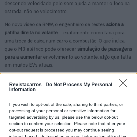
descer de velocidade pelo som ajuda a manter o foco na
estrada, não no velocímetro.
No novo vídeo da BMW, o engenheiro de testes
aciona a
patilha direita no volante
– exatamente como faria para
indica
uma troca de caixa num carro a combustão. O que
que o M3 elétrico pode oferecer
simulação de passagens
para a aumentar
envolvimento ao volante, algo que falta
em muitos EVs atuais.
Revistacarros -
Do Not Process My Personal
Information
If you wish to opt-out of the sale, sharing to third parties, or
processing of your personal or sensitive information for
targeted advertising by us, please use the below opt-out
section to confirm your selection. Please note that after your
opt-out request is processed you may continue seeing
interest-based ads based on personal information utilized by