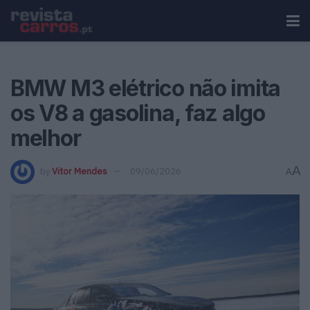
BMW M3 elétrico não imita
os V8 a gasolina, faz algo
melhor
A
by
Vitor Mendes
09/06/2026
A