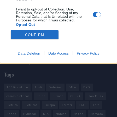
I want to opt-out of Collection, Use,
Retention, Sale, and/or Sharing of my
Personal Data that Is Unrelated with the
Purposes for which it was collected.
Opted Out
Informação importante
CONFIRM
Assinaturas
Contactos
Estatuto Editorial
Data Deletion
Data Access
Privacy Policy
Política de Privacidade
Termos e condições
Tags
100% elétrico
Audi
Baterias
BMW
BYD
carros elétricos
China
Citröen
CUPRA
Elon Musk
Elétrico
Elétricos
Europa
Ferrari
FIAT
Ford
Honda
Hyundai
KIA
Marcas
Mazda
Mercado