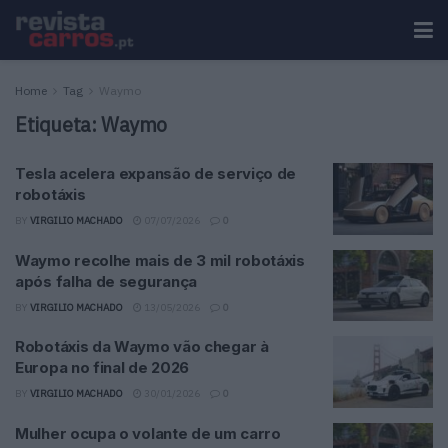
Home
Tag
Waymo
Etiqueta:
Waymo
Tesla acelera expansão de serviço de
robotáxis
BY
VIRGILIO MACHADO
07/07/2026
0
Waymo recolhe mais de 3 mil robotáxis
após falha de segurança
BY
VIRGILIO MACHADO
13/05/2026
0
Robotáxis da Waymo vão chegar à
Europa no final de 2026
BY
VIRGILIO MACHADO
30/01/2026
0
Mulher ocupa o volante de um carro