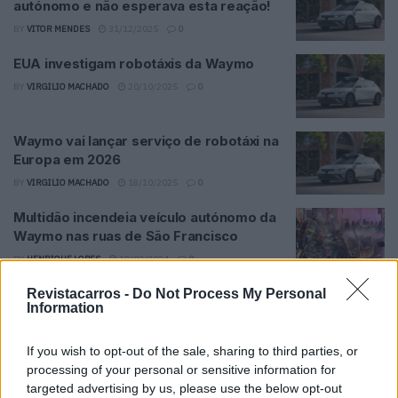
autónomo e não esperava esta reação!
BY
VITOR MENDES
31/12/2025
0
EUA investigam robotáxis da Waymo
BY
VIRGILIO MACHADO
20/10/2025
0
Waymo vai lançar serviço de robotáxi na
Europa em 2026
BY
VIRGILIO MACHADO
18/10/2025
0
Multidão incendeia veículo autónomo da
Waymo nas ruas de São Francisco
BY
HENRIQUE LOPES
18/02/2024
0
Revistacarros -
Do Not Process My Personal
Information
Trending
Comments
Latest
If you wish to opt-out of the sale, sharing to third parties, or
Este é um Porsche 911 Carrera RS 2.7 Safari
processing of your personal or sensitive information for
que todos podem comprar
targeted advertising by us, please use the below opt-out