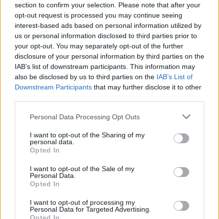
13/03/2024
section to confirm your selection. Please note that after your
opt-out request is processed you may continue seeing
Vídeo – Tesla Cybertruck – Nunca vimos
interest-based ads based on personal information utilized by
nada assim!
us or personal information disclosed to third parties prior to
13/05/2024
your opt-out. You may separately opt-out of the further
disclosure of your personal information by third parties on the
O Toyota mais português continua à venda
IAB’s list of downstream participants. This information may
40 anos depois
also be disclosed by us to third parties on the
IAB’s List of
31/07/2026
Downstream Participants
that may further disclose it to other
third parties.
Vídeo – Os renovados Skoda Scala e Kamiq
Personal Data Processing Opt Outs
12/02/2024
I want to opt-out of the Sharing of my
personal data.
Opted In
I want to opt-out of the Sale of my
Personal Data.
Opted In
Sobre
I want to opt-out of processing my
Personal Data for Targeted Advertising.
Noticias do setor automóvel, novidades e ensaios.
Opted In