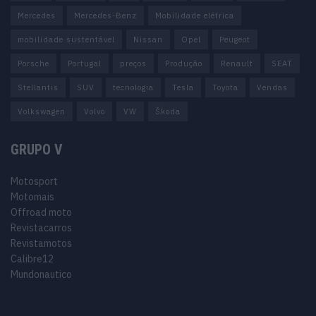
Mercedes
Mercedes-Benz
Mobilidade elétrica
mobilidade sustentável
Nissan
Opel
Peugeot
Porsche
Portugal
preços
Produção
Renault
SEAT
Stellantis
SUV
tecnologia
Tesla
Toyota
Vendas
Volkswagen
Volvo
VW
Škoda
GRUPO V
Motosport
Motomais
Offroad moto
Revistacarros
Revistamotos
Calibre12
Mundonautico