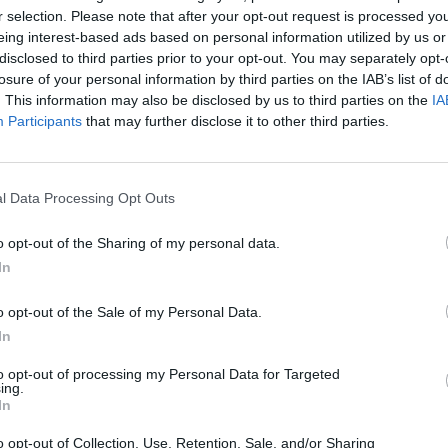
r selection. Please note that after your opt-out request is processed y
eing interest-based ads based on personal information utilized by us or
 forte dinamismo no setor, com concorrentes como a
disclosed to third parties prior to your opt-out. You may separately opt-
Amazon, a intensificarem igualmente os seus programas
losure of your personal information by third parties on the IAB’s list of
. This information may also be disclosed by us to third parties on the
IA
Participants
that may further disclose it to other third parties.
aio que espera ver automóveis totalmente autónomos,
se mais comuns nos Estados Unidos ainda este ano.
l Data Processing Opt Outs
o opt-out of the Sharing of my personal data.
In
s lugares marca nova
o opt-out of the Sale of my Personal Data.
sla
In
to opt-out of processing my Personal Data for Targeted
ing.
In
o opt-out of Collection, Use, Retention, Sale, and/or Sharing