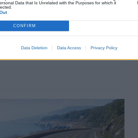
usk
Miami
robotáxis
Tesla
transporte autónomo
ersonal Data that Is Unrelated with the Purposes for which it
lected.
Out
CONFIRM
Data Deletion
Data Access
Privacy Policy