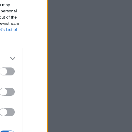
ou may
 personal
out of the
 downstream
B’s List of