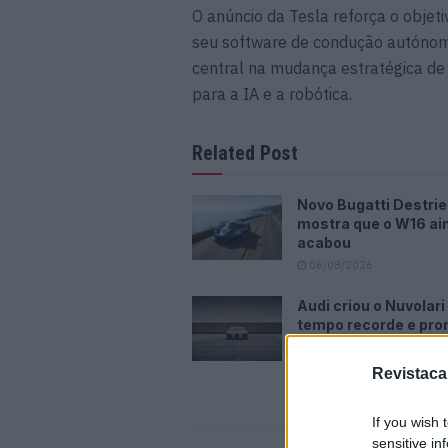
O anúncio da Tesla reforça o objet
seu software de condução autónoma
central na mudança estratégica de 
para a IA e a robótica.
Related Post
Novo Bugatti Destrie
mostra que o W16 ai
acabou
06/08/2026
Audi criou o Nuvolar
tempo recorde e pr
mais
06/08/2026
Revistaca
If you wish 
sensitive in