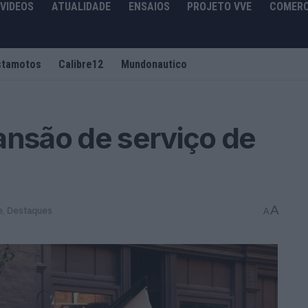
VIDEOS
ATUALIDADE
ENSAIOS
PROJETO VVE
COMERC
stamotos
Calibre12
Mundonautico
ansão de serviço de
A
e
,
Destaques
A