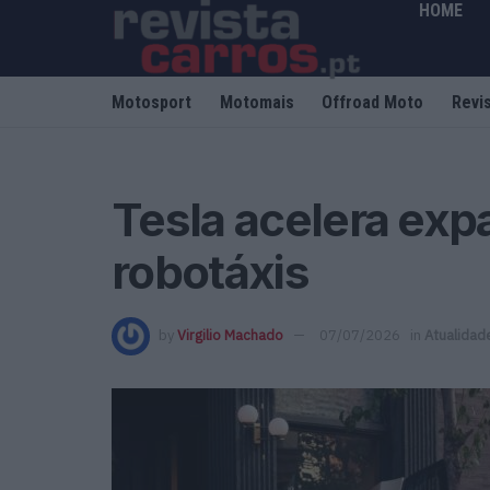
HOME
Motosport
Motomais
Offroad Moto
Revi
Tesla acelera exp
robotáxis
by
Virgilio Machado
07/07/2026
in
Atualidad