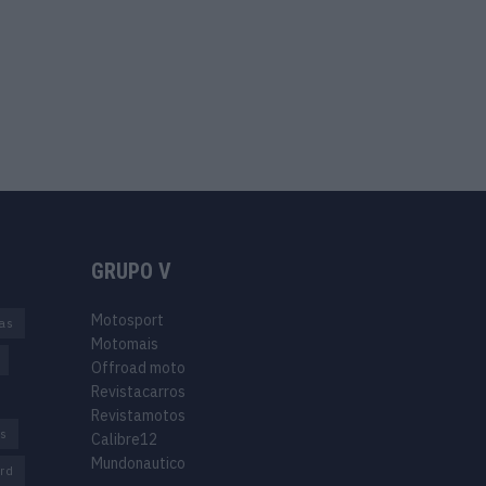
GRUPO V
Motosport
ias
Motomais
Offroad moto
Revistacarros
Revistamotos
os
Calibre12
Mundonautico
rd