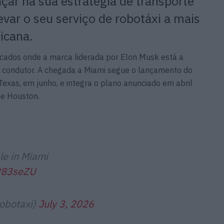
çar na sua estratégia de transporte
var o seu serviço de robotáxi a mais
icana.
rcados onde a marca liderada por Elon Musk está a
m condutor. A chegada a Miami segue o lançamento do
Texas, em junho, e integra o plano anunciado em abril
 e Houston.
le in Miami
m283seZU
robotaxi)
July 3, 2026