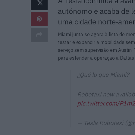
A Tesla continua a avan
autónomo e acaba de le
uma cidade norte‑amer
Miami junta‑se agora à lista de me
testar e expandir a mobilidade se
serviço sem supervisão em Austin, 
para estender a operação a Dallas
¿Qué lo que Miami?
Robotaxi now availab
pic.twitter.com/P1
— Tesla Robotaxi (@