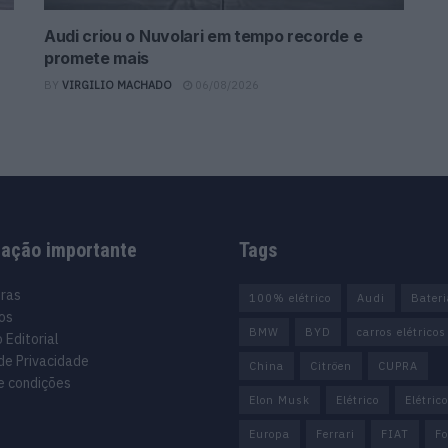
Audi criou o Nuvolari em tempo recorde e
promete mais
BY
VIRGILIO MACHADO
06/08/2026
mação importante
Tags
uras
100% elétrico
Audi
Bater
os
BMW
BYD
carros elétricos
 Editorial
 de Privacidade
China
Citröen
CUPRA
e condições
Elon Musk
Elétrico
Elétric
Europa
Ferrari
FIAT
Fo