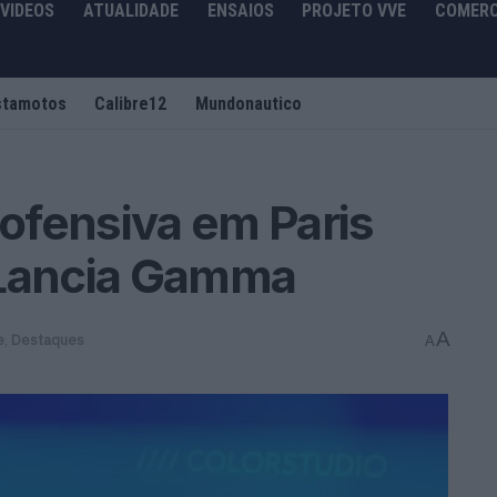
VIDEOS
ATUALIDADE
ENSAIOS
PROJETO VVE
COMERC
stamotos
Calibre12
Mundonautico
 ofensiva em Paris
 Lancia Gamma
A
e
,
Destaques
A