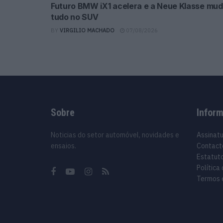
Futuro BMW iX1 acelera e a Neue Klasse mu
tudo no SUV
BY
VIRGILIO MACHADO
07/08/2026
Sobre
Infor
Noticias do setor automóvel, novidades e
Assinat
ensaios.
Contact
Estatuto
Política
Termos 