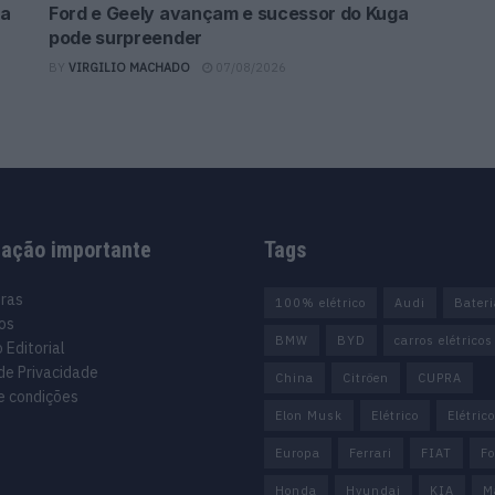
da
Ford e Geely avançam e sucessor do Kuga
pode surpreender
BY
VIRGILIO MACHADO
07/08/2026
mação importante
Tags
uras
100% elétrico
Audi
Bater
os
BMW
BYD
carros elétricos
 Editorial
 de Privacidade
China
Citröen
CUPRA
e condições
Elon Musk
Elétrico
Elétric
Europa
Ferrari
FIAT
Fo
Honda
Hyundai
KIA
M