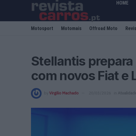
HOME
Motosport
Motomais
Offroad Moto
Revi
Stellantis prepara
com novos Fiat e
by
Virgilio Machado
20/03/2026
in
Atualidad