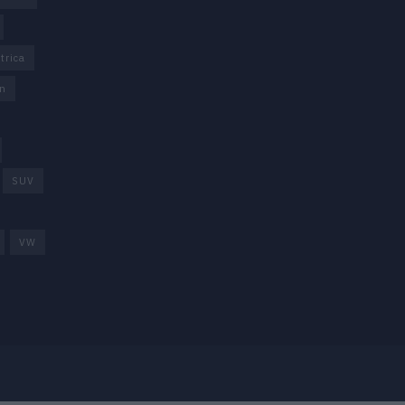
trica
n
SUV
VW