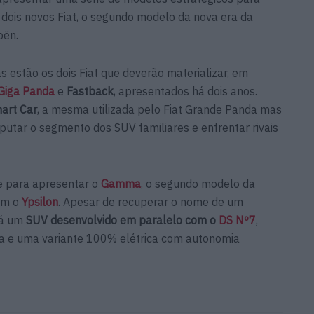
 dois novos Fiat, o segundo modelo da nova era da
oën.
 estão os dois Fiat que deverão materializar, em
Giga Panda
e
Fastback
, apresentados há dois anos.
art Car
, a mesma utilizada pelo Fiat Grande Panda mas
utar o segmento dos SUV familiares e enfrentar rivais
se para apresentar o
Gamma
, o segundo modelo da
om o
Ypsilon
. Apesar de recuperar o nome de um
rá um
SUV desenvolvido em paralelo com o
DS Nº7
,
na e uma variante 100% elétrica com autonomia