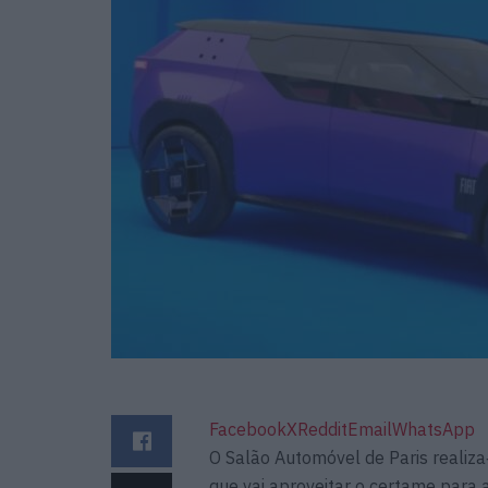
Facebook
X
Reddit
Email
WhatsApp
O Salão Automóvel de Paris realiza
que vai aproveitar o certame para