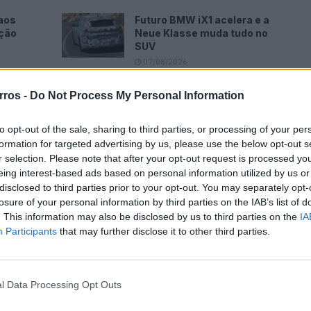
aos
Futuro BMW iX1 acelera e a
ação
Neue Klasse muda tudo no
SUV
07/08/2026
m e
Peugeot radicaliza design
rros -
Do Not Process My Personal Information
ode
com bigodes de gato em vez
de garras de leão
to opt-out of the sale, sharing to third parties, or processing of your per
07/08/2026
formation for targeted advertising by us, please use the below opt-out s
r selection. Please note that after your opt-out request is processed y
eing interest-based ads based on personal information utilized by us or
disclosed to third parties prior to your opt-out. You may separately opt-
losure of your personal information by third parties on the IAB’s list of
. This information may also be disclosed by us to third parties on the
IA
promete marcar presença com um
concept “cheio de
Participants
that may further disclose it to other third parties.
tinuidade à filosofia dos protótipos
ELO
e
Oli
: soluções
, pensadas para democratizar a mobilidade elétrica.
l Data Processing Opt Outs
Lancia
Lancia Gamma
Novidades
Salãode Paris