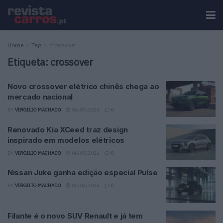
Home
Tag
crossover
Etiqueta:
crossover
Novo crossover elétrico chinês chega ao
mercado nacional
BY
VIRGILIO MACHADO
06/07/2026
0
Renovado Kia XCeed traz design
inspirado em modelos elétricos
BY
VIRGILIO MACHADO
06/05/2026
0
Nissan Juke ganha edição especial Pulse
BY
VIRGILIO MACHADO
07/04/2026
0
Filante é o novo SUV Renault e já tem