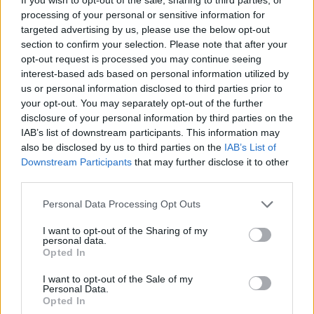
Trending
Comments
Latest
processing of your personal or sensitive information for
targeted advertising by us, please use the below opt-out
section to confirm your selection. Please note that after your
Este é um Porsche 911 Carrera RS 2.7 Safari
opt-out request is processed you may continue seeing
que todos podem comprar
interest-based ads based on personal information utilized by
13/03/2024
us or personal information disclosed to third parties prior to
your opt-out. You may separately opt-out of the further
Vídeo – Tesla Cybertruck – Nunca vimos
disclosure of your personal information by third parties on the
nada assim!
IAB’s list of downstream participants. This information may
13/05/2024
also be disclosed by us to third parties on the
IAB’s List of
Downstream Participants
that may further disclose it to other
O Toyota mais português continua à venda
third parties.
40 anos depois
31/07/2026
Personal Data Processing Opt Outs
Vídeo – Os renovados Skoda Scala e Kamiq
I want to opt-out of the Sharing of my
personal data.
12/02/2024
Opted In
I want to opt-out of the Sale of my
Personal Data.
Opted In