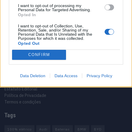
I want to opt-out of processing my
Personal Data for Targeted Advertising.
Opted In
Sobre
I want to opt-out of Collection, Use,
Noticias do setor automóvel, novidades e ensaios.
Retention, Sale, and/or Sharing of my
Personal Data that Is Unrelated with the
Purposes for which it was collected.
Opted Out
CONFIRM
Informação importante
Data Deletion
Data Access
Privacy Policy
Assinaturas
Contactos
Estatuto Editorial
Política de Privacidade
Termos e condições
Tags
100% elétrico
Audi
Baterias
BMW
BYD