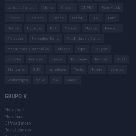
carros elétricos
China
Citröen
CUPRA
Elon Musk
Elétrico
Elétricos
Europa
Ferrari
FIAT
Ford
Honda
Hyundai
KIA
Marcas
Mazda
Mercado
Mercedes
Mercedes-Benz
Mobilidade elétrica
mobilidade sustentável
Nissan
Opel
Peugeot
Porsche
Portugal
preços
Produção
Renault
SEAT
Stellantis
SUV
tecnologia
Tesla
Toyota
Vendas
Volkswagen
Volvo
VW
Škoda
GRUPO V
Motosport
Motomais
Offroad moto
Revistacarros