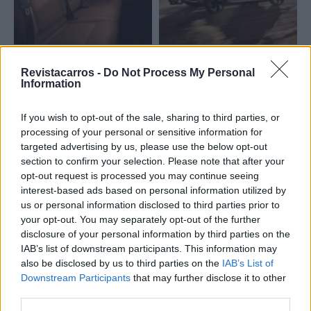
Revistacarros -
Do Not Process My Personal
Information
“O mercado está a exigir um produto nosso no segmento
dos SUV e há vários anos que trabalhamos arduamente
If you wish to opt-out of the sale, sharing to third parties, or
neste projeto”, afirmou Derek Jenkins, Vice-Presidente
processing of your personal or sensitive information for
Sénior de Design e da Marca, na sede da Lucid em
targeted advertising by us, please use the below opt-out
Newark, Califórnia, no início de novembro. “Vai ter aquela
section to confirm your selection. Please note that after your
opt-out request is processed you may continue seeing
vibração desportiva tipicamente GT que o Air tem, com
interest-based ads based on personal information utilized by
ainda mais sentido prático e espaço.”
us or personal information disclosed to third parties prior to
your opt-out. You may separately opt-out of the further
A produção terá início no final de 2024 na unidade de
disclosure of your personal information by third parties on the
fabrico de Casa Grande, no estado do Arizona, Estados
IAB’s list of downstream participants. This information may
Unidos da América.
also be disclosed by us to third parties on the
IAB’s List of
Downstream Participants
that may further disclose it to other
Tags:
apresentação
crossover
Elétrico
Gravity
third parties.
Lucid