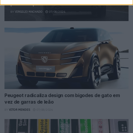
pode surpreender
BY
VIRGILIO MACHADO
07/08/2026
Peugeot radicaliza design com bigodes de gato em
vez de garras de leão
BY
VITOR MENDES
07/08/2026