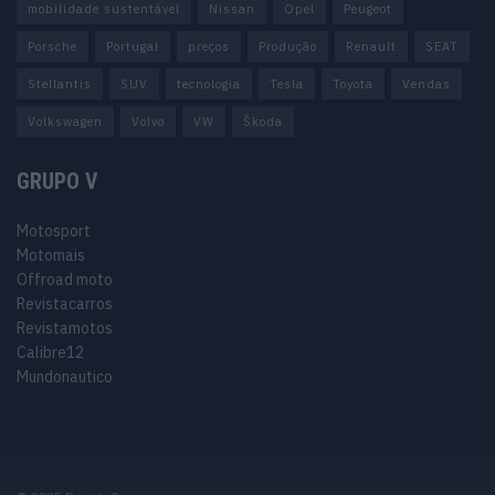
mobilidade sustentável
Nissan
Opel
Peugeot
Porsche
Portugal
preços
Produção
Renault
SEAT
Stellantis
SUV
tecnologia
Tesla
Toyota
Vendas
Volkswagen
Volvo
VW
Škoda
GRUPO V
Motosport
Motomais
Offroad moto
Revistacarros
Revistamotos
Calibre12
Mundonautico