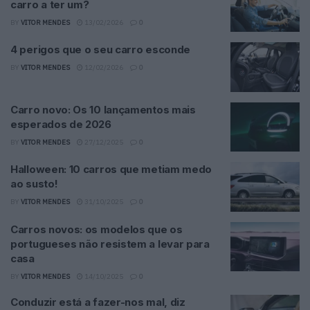
carro a ter um?
BY
VITOR MENDES
13/02/2026
0
4 perigos que o seu carro esconde
BY
VITOR MENDES
12/02/2026
0
Carro novo: Os 10 lançamentos mais
esperados de 2026
BY
VITOR MENDES
27/12/2025
0
Halloween: 10 carros que metiam medo
ao susto!
BY
VITOR MENDES
31/10/2025
0
Carros novos: os modelos que os
portugueses não resistem a levar para
casa
BY
VITOR MENDES
14/10/2025
0
Conduzir está a fazer-nos mal, diz