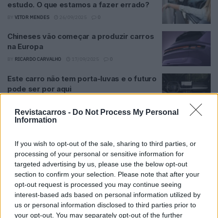
estudo. O que estamos a fazer errado?
BY
VITOR MENDES
26/09/2025
0
Chineses vão começar a produzir carros
na Europa
BY
RICARDO CARVALHO
17/09/2025
0
Este carro não tem porta-luvas e o futuro
pode ser por aqui
BY
VITOR MENDES
03/09/2025
0
Revistacarros -
Do Not Process My Personal
Hulk Hogan também tinha uma coleção de
Information
carros daquelas…
If you wish to opt-out of the sale, sharing to third parties, or
BY
RICARDO CARVALHO
29/07/2025
0
processing of your personal or sensitive information for
Quais são os PHEV com mais autonomia
targeted advertising by us, please use the below opt-out
elétrica?
section to confirm your selection. Please note that after your
opt-out request is processed you may continue seeing
BY
RICARDO CARVALHO
12/07/2025
0
interest-based ads based on personal information utilized by
Volkswagen diz que os europeus querem
us or personal information disclosed to third parties prior to
botões nos tablier dos carros
your opt-out. You may separately opt-out of the further