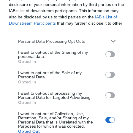
disclosure of your personal information by third parties on the
BY
RICARDO CARVALHO
29/05/2025
0
IAB’s list of downstream participants. This information may
also be disclosed by us to third parties on the
IAB’s List of
Downstream Participants
that may further disclose it to other
1
2
third parties.
Personal Data Processing Opt Outs
Trending
Comments
Latest
I want to opt-out of the Sharing of my
personal data.
Opted In
Este é um Porsche 911 Carrera RS 2.7 Safari
que todos podem comprar
I want to opt-out of the Sale of my
13/03/2024
Personal Data.
Opted In
Vídeo – Tesla Cybertruck – Nunca vimos
nada assim!
I want to opt-out of processing my
Personal Data for Targeted Advertising.
13/05/2024
Opted In
O Toyota mais português continua à venda
I want to opt-out of Collection, Use,
Retention, Sale, and/or Sharing of my
40 anos depois
Personal Data that Is Unrelated with the
31/07/2026
Purposes for which it was collected.
Opted Out