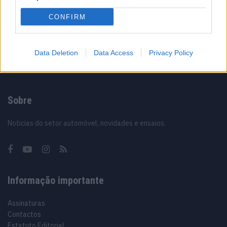
Vídeo – Os renovados Skoda Scala e Kamiq
CONFIRM
12/02/2024
Data Deletion
Data Access
Privacy Policy
Sobre
Noticias do setor automóvel, novidades e ensaios.
Informação importante
Assinaturas
Contactos
Estatuto Editorial