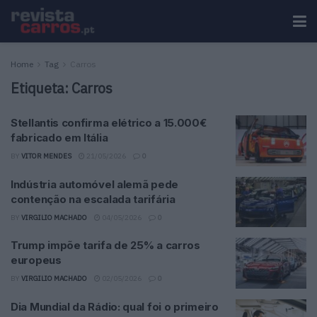
Home
Tag
Carros
Etiqueta:
Carros
Stellantis confirma elétrico a 15.000€
fabricado em Itália
BY
VITOR MENDES
21/05/2026
0
Indústria automóvel alemã pede
contenção na escalada tarifária
BY
VIRGILIO MACHADO
04/05/2026
0
Trump impõe tarifa de 25% a carros
europeus
BY
VIRGILIO MACHADO
02/05/2026
0
Dia Mundial da Rádio: qual foi o primeiro