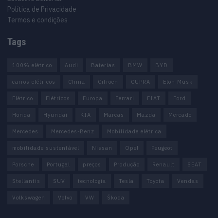
Política de Privacidade
Termos e condições
Tags
100% elétrico
Audi
Baterias
BMW
BYD
carros elétricos
China
Citröen
CUPRA
Elon Musk
Elétrico
Elétricos
Europa
Ferrari
FIAT
Ford
Honda
Hyundai
KIA
Marcas
Mazda
Mercado
Mercedes
Mercedes-Benz
Mobilidade elétrica
mobilidade sustentável
Nissan
Opel
Peugeot
Porsche
Portugal
preços
Produção
Renault
SEAT
Stellantis
SUV
tecnologia
Tesla
Toyota
Vendas
Volkswagen
Volvo
VW
Škoda