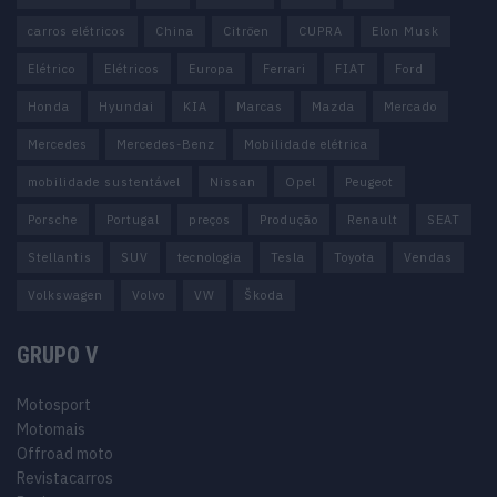
carros elétricos
China
Citröen
CUPRA
Elon Musk
Elétrico
Elétricos
Europa
Ferrari
FIAT
Ford
Honda
Hyundai
KIA
Marcas
Mazda
Mercado
Mercedes
Mercedes-Benz
Mobilidade elétrica
mobilidade sustentável
Nissan
Opel
Peugeot
Porsche
Portugal
preços
Produção
Renault
SEAT
Stellantis
SUV
tecnologia
Tesla
Toyota
Vendas
Volkswagen
Volvo
VW
Škoda
GRUPO V
Motosport
Motomais
Offroad moto
Revistacarros