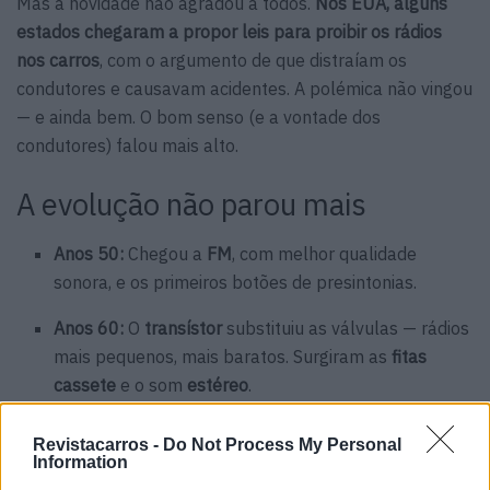
Mas a novidade não agradou a todos.
Nos EUA, alguns
estados chegaram a propor leis para proibir os rádios
nos carros
, com o argumento de que distraíam os
condutores e causavam acidentes. A polémica não vingou
— e ainda bem. O bom senso (e a vontade dos
condutores) falou mais alto.
A evolução não parou mais
Anos 50:
Chegou a
FM
, com melhor qualidade
sonora, e os primeiros botões de presintonias.
Anos 60:
O
transístor
substituiu as válvulas — rádios
mais pequenos, mais baratos. Surgiram as
fitas
cassete
e o som
estéreo
.
Anos 80:
O
CD
invadiu os painéis, prometendo
Revistacarros -
Do Not Process My Personal
qualidade digital.
Information