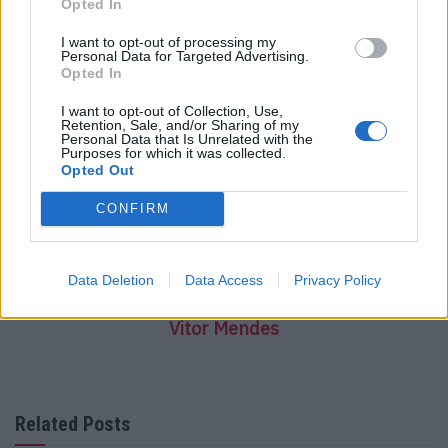
Opted In
tejadilho forrado a rede, um punhado de baterias e a
I want to opt-out of processing my
teimosia de quem achou que a música também devia
Personal Data for Targeted Advertising.
viajar.
Opted In
I want to opt-out of Collection, Use,
Feliz Dia Mundial da Rádio!
Retention, Sale, and/or Sharing of my
Personal Data that Is Unrelated with the
Purposes for which it was collected.
Tags:
Carros
História
Marcas
modelos
Opted Out
CONFIRM
Data Deletion
Data Access
Privacy Policy
Vitor Mendes
Related Posts