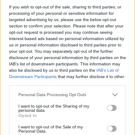
Anos 90 e 2000:
A navegação GPS, o Bluetooth e os
If you wish to opt-out of the sale, sharing to third parties, or
sistemas de
infotainment
transformaram o rádio
processing of your personal or sensitive information for
numa central multimédia.
targeted advertising by us, please use the below opt-out
section to confirm your selection. Please note that after your
opt-out request is processed you may continue seeing
E o futuro?
interest-based ads based on personal information utilized by
us or personal information disclosed to third parties prior to
O tema do Dia Mundial da Rádio de 2026 é
your opt-out. You may separately opt-out of the further
particularmente desafiante:
“A Inteligência Artificial e o
disclosure of your personal information by third parties on the
IAB’s list of downstream participants. This information may
Futuro da Rádio”
. Numa era de algoritmos e playlists
also be disclosed by us to third parties on the
IAB’s List of
automáticas, a questão que se coloca é se a rádio
Downstream Participants
that may further disclose it to other
conseguirá manter a tal ligação humana que a torna
third parties.
única.
Personal Data Processing Opt Outs
Seja por FM, DAB+, streaming ou comando de voz, uma
I want to opt-out of the Sharing of my
coisa é certa: a rádio continua a ser a banda sonora das
personal data.
Opted In
nossas estradas. Da próxima vez que entrares no carho e
ligares o rádio, lembra-te: estás a participar numa
I want to opt-out of the Sale of my
Personal Data.
história com mais de um século — que começou com um