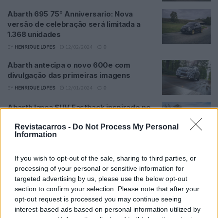
Abarth 695 75° Anniversario: Nova
versão de celebração será limitada a
1.368 unidades
BY
HENRIQUE LOPES
12/02/2024
0
Abarth antecipa o novo 600e com
divulgação das primeiras imagens
BY
HENRIQUE LOPES
12/01/2024
0
Abarth lança SUV Fastback inspirado no
BMW X4
Revistacarros -
Do Not Process My Personal
BY
RICARDO CARVALHO
01/11/2023
0
Information
Abarth 595: Versão desportiva do Fiat
If you wish to opt-out of the sale, sharing to third parties, or
500 celebra 60 anos
processing of your personal or sensitive information for
BY
HENRIQUE LOPES
01/10/2023
0
targeted advertising by us, please use the below opt-out
section to confirm your selection. Please note that after your
Gama Abarth racionalizada ganha nova
opt-out request is processed you may continue seeing
cor Laranja
interest-based ads based on personal information utilized by
BY
RICARDO CARVALHO
03/11/2022
0