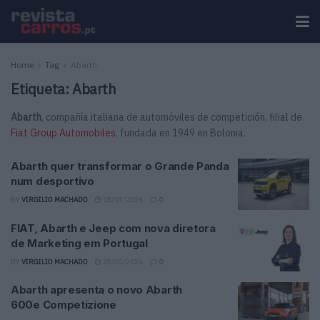
Home
Tag
Abarth
Etiqueta:
Abarth
Abarth
, compañía italiana de automóviles de competición, filial de
Fiat Group Automobiles
, fundada en 1949 en Bolonia.
Abarth quer transformar o Grande Panda
num desportivo
BY
VIRGILIO MACHADO
18/03/2026
0
FIAT, Abarth e Jeep com nova diretora
de Marketing em Portugal
BY
VIRGILIO MACHADO
28/01/2026
0
Abarth apresenta o novo Abarth
600e Competizione