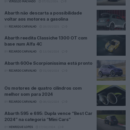
BY
VIRGILIO MACHADO
07/01/2026
0
Abarth não descarta a possibilidade
voltar aos motores a gasolina
BY
RICARDO CARVALHO
28/05/2025
0
Abarth reedita Classiche 1300 OT com
base num Alfa 4C
BY
RICARDO CARVALHO
13/04/2024
0
Abarth 600e Scorpionissima está pronto
BY
RICARDO CARVALHO
01/04/2024
0
Os motores de quatro cilindros com
melhor som para 2024
BY
RICARDO CARVALHO
08/03/2024
0
Abarth 595 e 695: Dupla vence “Best Car
2024” na categoria “Mini Cars”
BY
HENRIQUE LOPES
17/02/2024
0