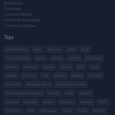
Assinaturas
Contactos
Estatuto Editorial
Política de Privacidade
Termos e condições
Tags
100% elétrico
Audi
Baterias
BMW
BYD
carros elétricos
China
Citröen
CUPRA
Elon Musk
Elétrico
Elétricos
Europa
Ferrari
FIAT
Ford
Honda
Hyundai
KIA
Marcas
Mazda
Mercado
Mercedes
Mercedes-Benz
Mobilidade elétrica
mobilidade sustentável
Nissan
Opel
Peugeot
Porsche
Portugal
preços
Produção
Renault
SEAT
Stellantis
SUV
tecnologia
Tesla
Toyota
Vendas