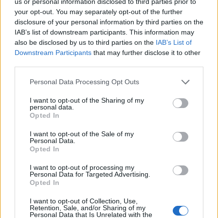
us or personal information disclosed to third parties prior to
your opt-out. You may separately opt-out of the further
F595 é a nova série especial da Abarth
disclosure of your personal information by third parties on the
BY
RICARDO CARVALHO
19/07/2021
0
IAB’s list of downstream participants. This information may
also be disclosed by us to third parties on the
IAB’s List of
Downstream Participants
that may further disclose it to other
third parties.
1
2
Personal Data Processing Opt Outs
I want to opt-out of the Sharing of my
Trending
Comments
Latest
personal data.
Opted In
Este é um Porsche 911 Carrera RS 2.7 Safari
I want to opt-out of the Sale of my
que todos podem comprar
Personal Data.
Opted In
13/03/2024
I want to opt-out of processing my
Vídeo – Tesla Cybertruck – Nunca vimos
Personal Data for Targeted Advertising.
nada assim!
Opted In
13/05/2024
I want to opt-out of Collection, Use,
Retention, Sale, and/or Sharing of my
O Toyota mais português continua à venda
Personal Data that Is Unrelated with the