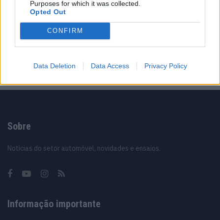
Purposes for which it was collected.
40 anos depois
Opted Out
31/07/2026
CONFIRM
Vídeo – Os renovados Skoda Scala e Kamiq
12/02/2024
Data Deletion
Data Access
Privacy Policy
Sobre
Noticias do setor automóvel, novidades e ensaios.
Informação importante