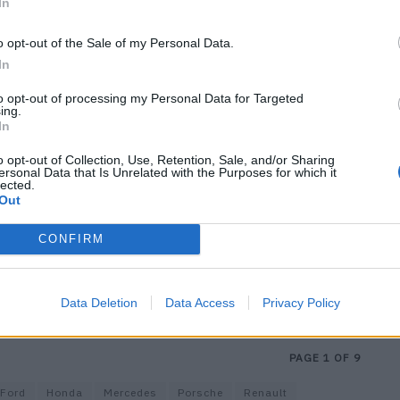
In
o opt-out of the Sale of my Personal Data.
In
to opt-out of processing my Personal Data for Targeted
ing.
In
o opt-out of Collection, Use, Retention, Sale, and/or Sharing
ersonal Data that Is Unrelated with the Purposes for which it
lected.
Out
CONFIRM
Data Deletion
Data Access
Privacy Policy
PAGE 1 OF 9
Ford
Honda
Mercedes
Porsche
Renault