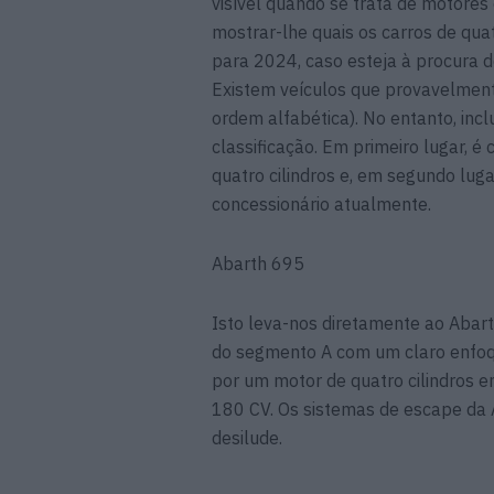
visível quando se trata de motores 
mostrar-lhe quais os carros de qu
para 2024, caso esteja à procura
Existem veículos que provavelment
ordem alfabética). No entanto, inc
classificação. Em primeiro lugar, 
quatro cilindros e, em segundo lug
concessionário atualmente.
Abarth 695
Isto leva-nos diretamente ao Abart
do segmento A com um claro enfoq
por um motor de quatro cilindros e
180 CV. Os sistemas de escape da 
desilude.