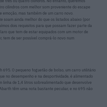
de três ou quatro cilindros. No entanto, queremos
atro cilindros com melhor som proveniente do escape
 de emoção, mas também de um carro novo.
e soam ainda melhor do que os listados abaixo (por
luímos dois requisitos para que possam fazer parte da
é claro que tem de estar equipados com um motor de
ar, tem de ser possível comprá-lo novo num
h 695. O pequeno foguetão de bolso, um carro utilitário
ue no desempenho e na desportividade, é alimentado
m linha de 1,4 litros sobrealimentado que desenvolve
Abarth têm uma nota bastante peculiar, e no 695 não