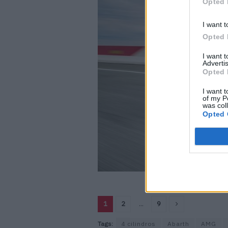
Opted 
I want t
Opted 
I want 
Advertis
Opted 
I want t
of my P
was col
Opted 
1
2
...
9
Tags:
4 cilindros
Abarth
AMG