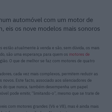
 num automóvel com um motor de
im, eis os nove modelos mais sonoros
s estão atualmente à venda e são, sem dúvida, os mais
tudo, são uma esperança para quem os
motores de
igião. O que de melhor se faz com motores de quatro
isadores, cada vez mais complexos, permitem reduzir as
novos. Este facto, associado aos silenciadores de
zes do que nunca, também desempenha um papel
el pode emitir, “limitando-o”, mesmo que se trate de
eis com motores grandes (V6 e V8), mas é ainda mais