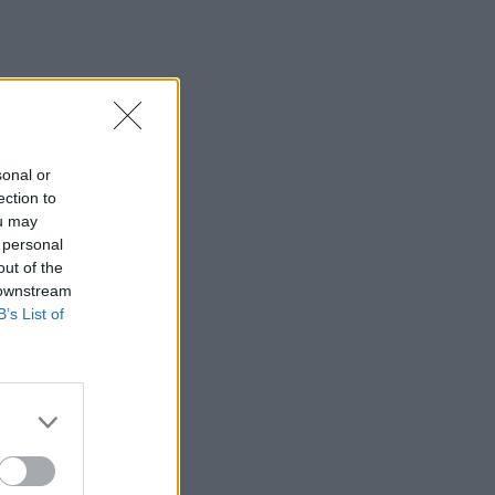
sonal or
ection to
ou may
 personal
out of the
 downstream
B’s List of