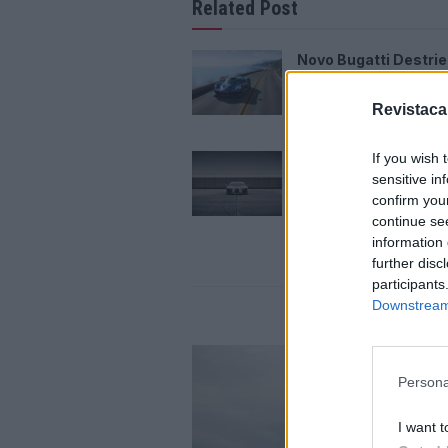
Related Post
Novo Bugatti Destrie
mostra que o W16 ai
acabou
Revistaca
06/08/2026
If you wish 
Audi criou o Nuvolar
sensitive in
tempo recorde e pr
mais
confirm you
continue se
06/08/2026
information 
further disc
participants
Downstream 
Persona
I want t