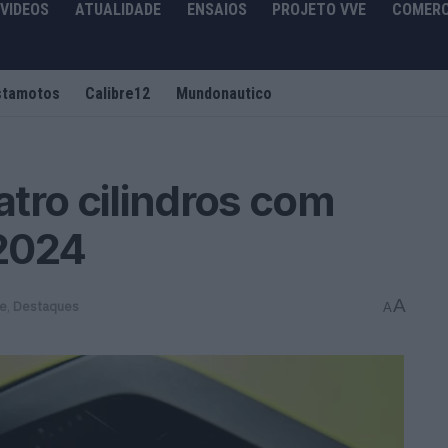
VIDEOS
ATUALIDADE
ENSAIOS
PROJETO VVE
COMERC
stamotos
Calibre12
Mundonautico
tro cilindros com
2024
A
de
,
Destaques
A