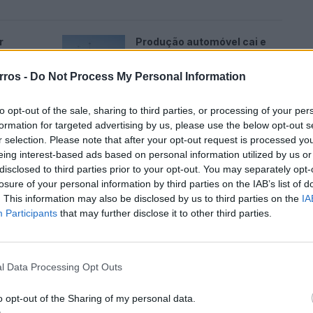
r
Produção automóvel cai e
nda não
deixa indústria à espera de
novo sinal
rros -
Do Not Process My Personal Information
06/08/2026
to opt-out of the sale, sharing to third parties, or processing of your per
i em
Revuelto SV faz história no
formation for targeted advertising by us, please use the below opt-out s
omete
Hockenheimring antes da
estreia
r selection. Please note that after your opt-out request is processed y
eing interest-based ads based on personal information utilized by us or
06/08/2026
disclosed to third parties prior to your opt-out. You may separately opt-
losure of your personal information by third parties on the IAB’s list of
. This information may also be disclosed by us to third parties on the
IA
Participants
that may further disclose it to other third parties.
l Data Processing Opt Outs
o opt-out of the Sharing of my personal data.