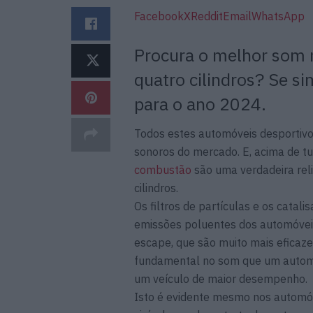
Facebook
X
Reddit
Email
WhatsApp
Procura o melhor som
quatro cilindros? Se s
para o ano 2024.
Todos estes automóveis desportivo
sonoros do mercado. E, acima de 
combustão
são uma verdadeira rel
cilindros.
Os filtros de partículas e os catal
emissões poluentes dos automóveis 
escape, que são muito mais efica
fundamental no som que um automóv
um veículo de maior desempenho.
Isto é evidente mesmo nos automóv