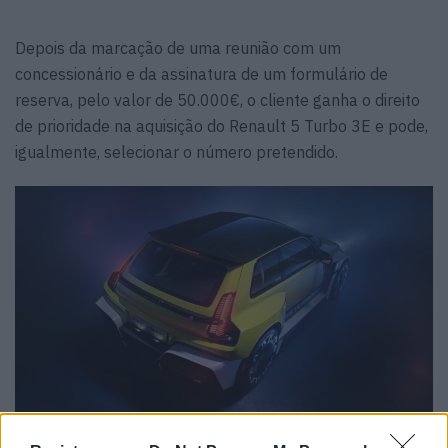
Depois da marcação de uma reunião com um
concessionário e da assinatura de um formulário de
reserva, pelo valor de 50.000€, o cliente ganha o direito
de prioridade na aquisição do Renault 5 Turbo 3E e pode,
igualmente, selecionar o número pretendido.