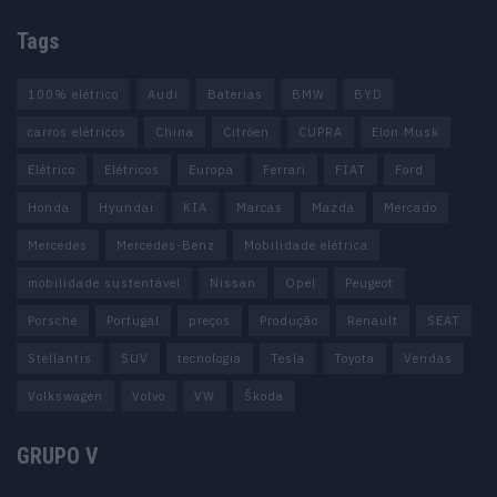
Tags
100% elétrico
Audi
Baterias
BMW
BYD
carros elétricos
China
Citröen
CUPRA
Elon Musk
Elétrico
Elétricos
Europa
Ferrari
FIAT
Ford
Honda
Hyundai
KIA
Marcas
Mazda
Mercado
Mercedes
Mercedes-Benz
Mobilidade elétrica
mobilidade sustentável
Nissan
Opel
Peugeot
Porsche
Portugal
preços
Produção
Renault
SEAT
Stellantis
SUV
tecnologia
Tesla
Toyota
Vendas
Volkswagen
Volvo
VW
Škoda
GRUPO V