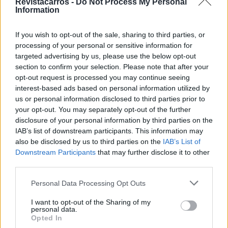
Revistacarros -
Do Not Process My Personal
O Renault 5 Turbo 3E fará a sua estreia numa data
Information
posterior, com um preço de lançamento provisório e
recomendado, de 155.000€ para os primeiros 500
If you wish to opt-out of the sale, sharing to third parties, or
signatários, na rede Renault, de uma reserva de
processing of your personal or sensitive information for
encomenda prioritária na Europa (incluindo o Reino
targeted advertising by us, please use the below opt-out
section to confirm your selection. Please note that after your
Unido), Médio Oriente, Japão e Austrália.
opt-out request is processed you may continue seeing
interest-based ads based on personal information utilized by
A possível fase de personalização está planeada para
us or personal information disclosed to third parties prior to
2026, com as primeiras entregas previstas para 2027.
your opt-out. You may separately opt-out of the further
disclosure of your personal information by third parties on the
Tags:
Renault 5 Turbo 3E
IAB’s list of downstream participants. This information may
also be disclosed by us to third parties on the
IAB’s List of
Downstream Participants
that may further disclose it to other
third parties.
Personal Data Processing Opt Outs
I want to opt-out of the Sharing of my
personal data.
Ricardo Carvalho
Opted In