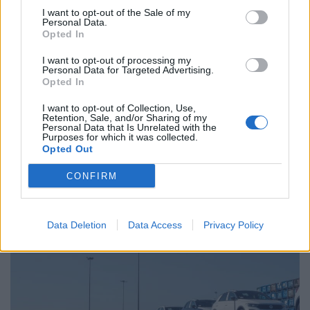
I want to opt-out of the Sale of my
Personal Data.
Opted In
Related Posts
I want to opt-out of processing my
Personal Data for Targeted Advertising.
Opted In
I want to opt-out of Collection, Use,
Retention, Sale, and/or Sharing of my
Personal Data that Is Unrelated with the
Purposes for which it was collected.
Opted Out
Novo Bugatti Destrier mostra que o W16
CONFIRM
ainda não acabou
BY
VIRGILIO MACHADO
06/08/2026
Data Deletion
Data Access
Privacy Policy