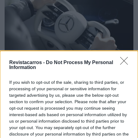
Revistacarros -
Do Not Process My Personal
Information
If you wish to opt-out of the sale, sharing to third parties, or
A empresa afirma que o volante em forma comando
processing of your personal or sensitive information for
liberta espaço no cockpit, facilitando a entrada e saída
targeted advertising by us, please use the below opt-out
do veículo, ao mesmo tempo que proporciona uma visão
section to confirm your selection. Please note that after your
opt-out request is processed you may continue seeing
desobstruída do painel de instrumentos digital.
interest-based ads based on personal information utilized by
us or personal information disclosed to third parties prior to
Sem ligação mecânica às rodas, o yoke pode até ser
your opt-out. You may separately opt-out of the further
utilizado para jogos e é mais adequado para veículos
disclosure of your personal information by third parties on the