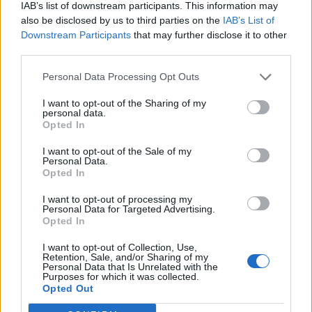
autónomos. No entanto, a decisão da Mercedes de o
IAB’s list of downstream participants. This information may
adotar é questionável.
also be disclosed by us to third parties on the
IAB’s List of
Downstream Participants
that may further disclose it to other
Embora possa abrir espaço, dificulta tarefas básicas
third parties.
como virar a baixa velocidade ou estacionar, deixando os
Personal Data Processing Opt Outs
condutores sem o conforto e o controlo de um volante
tradicional. Parece mais uma solução em busca de um
I want to opt-out of the Sharing of my
personal data.
problema, dando prioridade ao estilo e à novidade em
Opted In
detrimento da praticidade e da facilidade de condução.
I want to opt-out of the Sale of my
Personal Data.
Opted In
I want to opt-out of processing my
Personal Data for Targeted Advertising.
Opted In
I want to opt-out of Collection, Use,
Retention, Sale, and/or Sharing of my
Personal Data that Is Unrelated with the
Purposes for which it was collected.
Opted Out