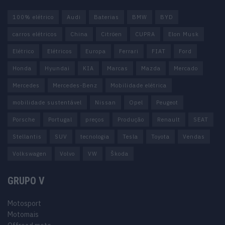
100% elétrico
Audi
Baterias
BMW
BYD
carros elétricos
China
Citröen
CUPRA
Elon Musk
Elétrico
Elétricos
Europa
Ferrari
FIAT
Ford
Honda
Hyundai
KIA
Marcas
Mazda
Mercado
Mercedes
Mercedes-Benz
Mobilidade elétrica
mobilidade sustentável
Nissan
Opel
Peugeot
Porsche
Portugal
preços
Produção
Renault
SEAT
Stellantis
SUV
tecnologia
Tesla
Toyota
Vendas
Volkswagen
Volvo
VW
Škoda
GRUPO V
Motosport
Motomais