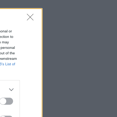
sonal or
ection to
ou may
 personal
out of the
 downstream
B’s List of