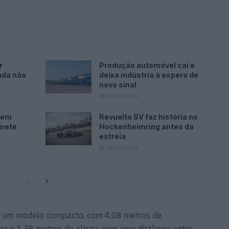
r
Produção automóvel cai e
nda não
deixa indústria à espera de
novo sinal
06/08/2026
i em
Revuelto SV faz história no
omete
Hockenheimring antes da
estreia
06/08/2026
de um modelo compacto, com 4,08 metros de
ra e 1,38 metros de altura, com uma distância entre