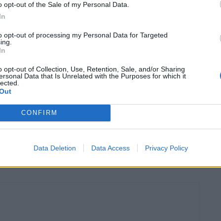
o opt-out of the Sale of my Personal Data.
aos 270 km/h.
In
to opt-out of processing my Personal Data for Targeted
ing.
In
o opt-out of Collection, Use, Retention, Sale, and/or Sharing
ersonal Data that Is Unrelated with the Purposes for which it
lected.
Out
CONFIRM
Data Deletion
Data Access
Privacy Policy
t Clio V6