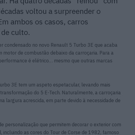
rar. Há quatro décadas “reinou” com
décadas voltou a surpreender o
Em ambos os casos, carros
 de culto.
 ser condensado no novo Renault 5 Turbo 3E que acaba
 motor de combustão debaixo da carroçaria. Para a
a performance é elétrico… mesmo que outras marcas
 Turbo 3E tem um aspeto espetacular, levando mais
transformação do 5 E-Tech. Naturalmente, a carroçaria
a largura acrescida, em parte devido à necessidade de
 de personalização que permitem decorar o exterior com
al, incluindo as cores do Tour de Corse de 1982, famoso