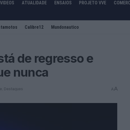
VIDEOS
ATUALIDADE
ENSAIOS
PROJETO VVE
COMERC
stamotos
Calibre12
Mundonautico
stá de regresso e
que nunca
A
de
,
Destaques
A