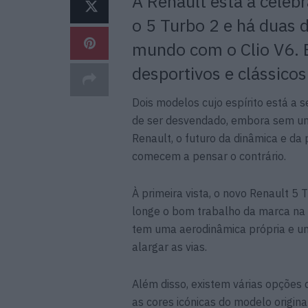
A Renault está a celeb
o 5 Turbo 2 e há duas 
mundo com o Clio V6. 
desportivos e clássicos
Dois modelos cujo espírito está a
de ser desvendado, embora sem um
Renault, o futuro da dinâmica e d
comecem a pensar o contrário.
À primeira vista, o novo Renault 5
longe o bom trabalho da marca na 
tem uma aerodinâmica própria e um
alargar as vias.
Além disso, existem várias opções
as cores icónicas do modelo origin