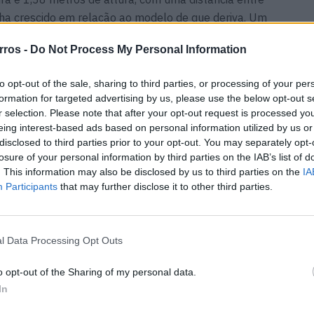
ha crescido em relação ao modelo de que deriva. Um
 3,92 metros de comprimento, 1,77 metros de largura e
rros -
Do Not Process My Personal Information
s. A altura foi reduzida em 12 cm.
to opt-out of the sale, sharing to third parties, or processing of your per
com cintos de segurança de seis pontos e estofos em
formation for targeted advertising by us, please use the below opt-out s
izado para reduzir o peso, mas a caraterística mais
r selection. Please note that after your opt-out request is processed y
o rali com uma alavanca vertical. Por outro lado, existe
eing interest-based ads based on personal information utilized by us or
disclosed to third parties prior to your opt-out. You may separately opt-
 instrumentação e um ecrã de 10,25 polegadas para o
losure of your personal information by third parties on the IAB’s list of
. This information may also be disclosed by us to third parties on the
IA
Participants
that may further disclose it to other third parties.
arca, o Renault 5 Turbo 3E é construído sobre uma
 uma arquitetura de 800 volts. A bateria tem uma
ia atinge os 400 km na homologação do ciclo WLTP.
l Data Processing Opt Outs
o opt-out of the Sharing of my personal data.
ores elétricos nas rodas traseiras, cada um com 272
In
otal de 540 CV e um binário máximo selvagem de…
g, não é de admirar que demore apenas 3,5 segundos