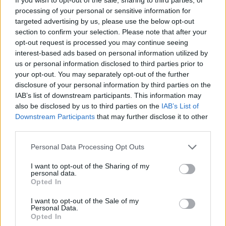
modo a ligarem-se a um público mais jovem”, Olivier
processing of your personal or sensitive information for
François, CEO da FIAT.
targeted advertising by us, please use the below opt-out
section to confirm your selection. Please note that after your
Tags:
aniversário
arte
centenário
Disney
FIAT
opt-out request is processed you may continue seeing
interest-based ads based on personal information utilized by
Fiat 500
Lingotto
Mickey Mouse
us or personal information disclosed to third parties prior to
your opt-out. You may separately opt-out of the further
disclosure of your personal information by third parties on the
IAB’s list of downstream participants. This information may
also be disclosed by us to third parties on the
IAB’s List of
Downstream Participants
that may further disclose it to other
third parties.
Henrique Lopes
Personal Data Processing Opt Outs
I want to opt-out of the Sharing of my
personal data.
Opted In
Related Posts
I want to opt-out of the Sale of my
Personal Data.
Opted In