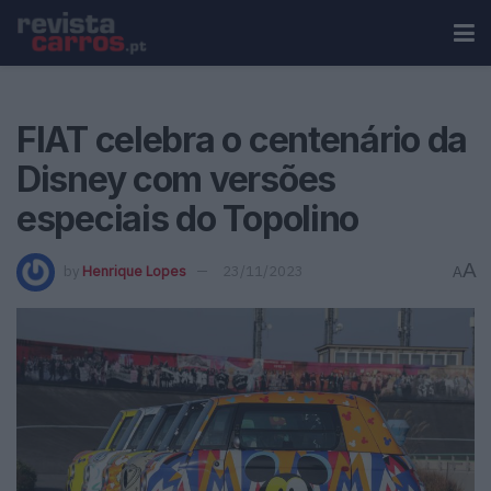
FIAT celebra o centenário da
Disney com versões
especiais do Topolino
A
by
Henrique Lopes
23/11/2023
A