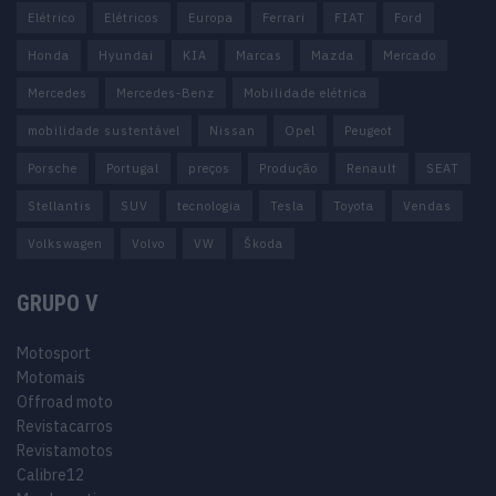
Elétrico
Elétricos
Europa
Ferrari
FIAT
Ford
Honda
Hyundai
KIA
Marcas
Mazda
Mercado
Mercedes
Mercedes-Benz
Mobilidade elétrica
mobilidade sustentável
Nissan
Opel
Peugeot
Porsche
Portugal
preços
Produção
Renault
SEAT
Stellantis
SUV
tecnologia
Tesla
Toyota
Vendas
Volkswagen
Volvo
VW
Škoda
GRUPO V
Motosport
Motomais
Offroad moto
Revistacarros
Revistamotos
Calibre12