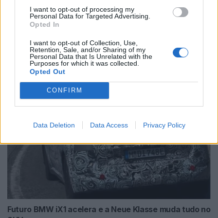
I want to opt-out of processing my
Personal Data for Targeted Advertising.
Opted In
I want to opt-out of Collection, Use,
Trump lança ataque aos elétricos com
Retention, Sale, and/or Sharing of my
Personal Data that Is Unrelated with the
acusação inesperada
Purposes for which it was collected.
Opted Out
BY
VIRGILIO MACHADO
07/08/2026
CONFIRM
Data Deletion
Data Access
Privacy Policy
Futuro BMW iX1 acelera e a Neue Klasse muda tudo no