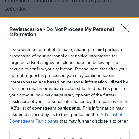
reduzindo o tempo dos 0 aos 100 km/h para 9,1
segundos.
O renovado Dolphin Surf é para já destinado ao mercado
Revistacarros -
Do Not Process My Personal
chinês, não tendo sido ainda confirmado que a BYD venha
Information
a lançar o modelo no mercado europeu.
If you wish to opt-out of the sale, sharing to third parties, or
Leia também:
processing of your personal or sensitive information for
targeted advertising by us, please use the below opt-out
Teste – BYD Dolphin Surf
section to confirm your selection. Please note that after your
opt-out request is processed you may continue seeing
Comfort: Rei da cidade
interest-based ads based on personal information utilized by
us or personal information disclosed to third parties prior to
your opt-out. You may separately opt-out of the further
disclosure of your personal information by third parties on the
IAB’s list of downstream participants. This information may
also be disclosed by us to third parties on the
IAB’s List of
Downstream Participants
that may further disclose it to other
Tags:
BYD
carros elétricos
China
third parties.
condução inteligente
Dolphin Surf
God’s Eye B