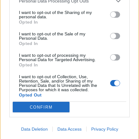
Mobilidade elétrica
renovado
tecnologia LiDAR
Personal Data Processing Opt Outs
I want to opt-out of the Sharing of my
personal data.
Opted In
I want to opt-out of the Sale of my
Personal Data.
Opted In
Virgilio Machado
I want to opt-out of processing my
Personal Data for Targeted Advertising.
Opted In
I want to opt-out of Collection, Use,
Retention, Sale, and/or Sharing of my
Related Posts
Personal Data that Is Unrelated with the
Purposes for which it was collected.
Opted Out
CONFIRM
Data Deletion
Data Access
Privacy Policy
Peugeot radicaliza design com bigodes de