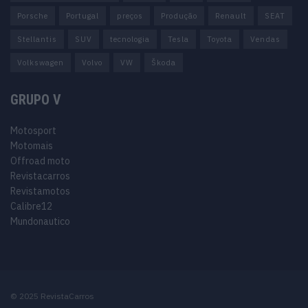
Porsche
Portugal
preços
Produção
Renault
SEAT
Stellantis
SUV
tecnologia
Tesla
Toyota
Vendas
Volkswagen
Volvo
VW
Škoda
GRUPO V
Motosport
Motomais
Offroad moto
Revistacarros
Revistamotos
Calibre12
Mundonautico
© 2025 RevistaCarros