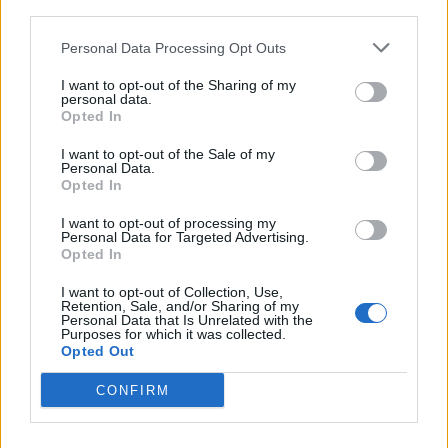
third parties.
direção, mas comporta-se muito bem a velocidade de
autoestrada atendendo às suas dimensões reduzidas. A
Personal Data Processing Opt Outs
melhorar, o isolamento aerodinâmico, algo que,
I want to opt-out of the Sharing of my
certamente, passará despercebido ao cliente mais
personal data.
Opted In
cosmopolita.
I want to opt-out of the Sale of my
Texto Eduardo Lausín Fotos Paulo Calisto
Personal Data.
Opted In
I want to opt-out of processing my
Personal Data for Targeted Advertising.
Opted In
I want to opt-out of Collection, Use,
Retention, Sale, and/or Sharing of my
Personal Data that Is Unrelated with the
Purposes for which it was collected.
Opted Out
CONFIRM