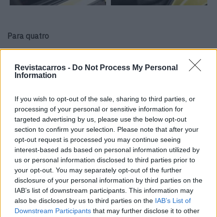
Para quatro
Tudo isto converge num veículo com menos de 4 metros
Revistacarros -
Do Not Process My Personal
de comprimento, maior que os citados Dacia Spring e
Information
Leapmotor T03 e de tamanho semelhante aos dos Fiat
Grande Panda e Renault 5 E-TECH, estes com um
If you wish to opt-out of the sale, sharing to third parties, or
posicionamento algo superior. Isso não impede que o
processing of your personal or sensitive information for
Dolphin Surf esteja bem aproveitado por dentro. Por
targeted advertising by us, please use the below opt-out
section to confirm your selection. Please note that after your
exemplo, admite adultos de até 1,85 metros na parte de
opt-out request is processed you may continue seeing
trás, tendo em conta que só tem homologação para 4
interest-based ads based on personal information utilized by
lugares. A bagageira não se destaca, mas com 308 litros
us or personal information disclosed to third parties prior to
cumpre.
your opt-out. You may separately opt-out of the further
disclosure of your personal information by third parties on the
Para terminar, a BYD optou por uma configuração de
IAB’s list of downstream participants. This information may
also be disclosed by us to third parties on the
IAB’s List of
chassis muito confortável. O eixo traseiro poderia ser
Downstream Participants
that may further disclose it to other
mais preciso em pavimento irregular, assim como a