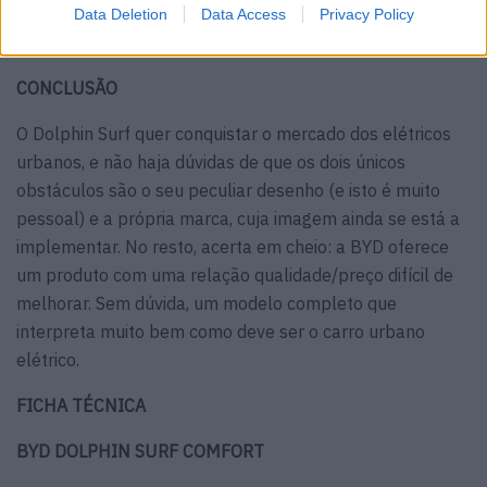
Data Deletion
Data Access
Privacy Policy
CONCLUSÃO
O Dolphin Surf quer conquistar o mercado dos elétricos
urbanos, e não haja dúvidas de que os dois únicos
obstáculos são o seu peculiar desenho (e isto é muito
pessoal) e a própria marca, cuja imagem ainda se está a
implementar. No resto, acerta em cheio: a BYD oferece
um produto com uma relação qualidade/preço difícil de
melhorar. Sem dúvida, um modelo completo que
interpreta muito bem como deve ser o carro urbano
elétrico.
FICHA TÉCNICA
BYD DOLPHIN SURF COMFORT