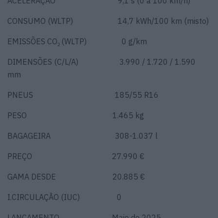
ACELERAÇÃO 9,1 s (0 a 100 km/h)
CONSUMO (WLTP) 14,7 kWh/100 km (misto)
EMISSÕES CO
(WLTP) 0 g/km
2
DIMENSÕES (C/L/A) 3.990 / 1.720 / 1.590
mm
PNEUS 185/55 R16
PESO 1.465 kg
BAGAGEIRA 308-1.037 l
PREÇO 27.990 €
GAMA DESDE 20.885 €
I.CIRCULAÇÃO (IUC) 0
LANÇAMENTO Maio de 2025