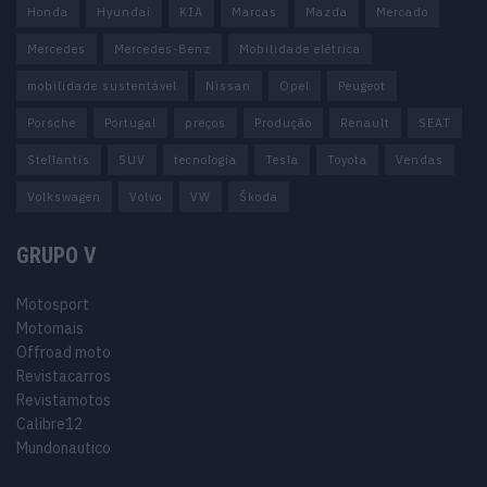
Honda
Hyundai
KIA
Marcas
Mazda
Mercado
Mercedes
Mercedes-Benz
Mobilidade elétrica
mobilidade sustentável
Nissan
Opel
Peugeot
Porsche
Portugal
preços
Produção
Renault
SEAT
Stellantis
SUV
tecnologia
Tesla
Toyota
Vendas
Volkswagen
Volvo
VW
Škoda
GRUPO V
Motosport
Motomais
Offroad moto
Revistacarros
Revistamotos
Calibre12
Mundonautico