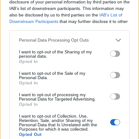
BY
VIRGILIO MACHADO
07/03/2026
0
disclosure of your personal information by third parties on the
IAB’s list of downstream participants. This information may
also be disclosed by us to third parties on the
IAB’s List of
1
2
Downstream Participants
that may further disclose it to other
third parties.
Personal Data Processing Opt Outs
Trending
Comments
Latest
I want to opt-out of the Sharing of my
personal data.
Este é um Porsche 911 Carrera RS 2.7 Safari
Opted In
que todos podem comprar
I want to opt-out of the Sale of my
13/03/2024
Personal Data.
Opted In
Vídeo – Tesla Cybertruck – Nunca vimos
nada assim!
I want to opt-out of processing my
Personal Data for Targeted Advertising.
13/05/2024
Opted In
O Toyota mais português continua à venda
I want to opt-out of Collection, Use,
40 anos depois
Retention, Sale, and/or Sharing of my
Personal Data that Is Unrelated with the
31/07/2026
Purposes for which it was collected.
Opted Out
Vídeo – Os renovados Skoda Scala e Kamiq