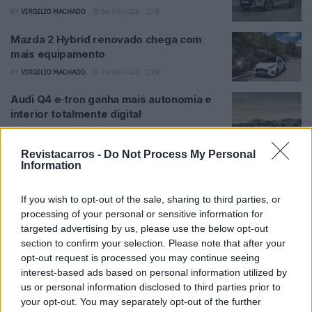
BY
VIRGILIO MACHADO
06/05/2026
0
Mazda 2 Hybrid renovado chega com
mais equipamento
BY
VIRGILIO MACHADO
30/04/2026
0
Audi Q4 e‑tron ganha mais autonomia e
interior totalmente digital
BY
VIRGILIO MACHADO
27/04/2026
0
Revistacarros -
Do Not Process My Personal
Nissan X‑Trail renasce com mais
Information
tecnologia e versão aventureira
BY
VIRGILIO MACHADO
22/04/2026
0
If you wish to opt-out of the sale, sharing to third parties, or
processing of your personal or sensitive information for
Nio renova o Firefly com detalhe
targeted advertising by us, please use the below opt-out
inspirado em Portugal
section to confirm your selection. Please note that after your
BY
VIRGILIO MACHADO
08/04/2026
0
opt-out request is processed you may continue seeing
interest-based ads based on personal information utilized by
Novo Denza Z9 GT estreia com a maior
us or personal information disclosed to third parties prior to
autonomia elétrica do mundo
your opt-out. You may separately opt-out of the further