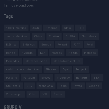
Política de Privacidade
Termos e condições
Tags
100% elétrico
Audi
Baterias
BMW
BYD
carros elétricos
China
Citröen
CUPRA
Elon Musk
Elétrico
Elétricos
Europa
Ferrari
FIAT
Ford
Honda
Hyundai
KIA
Marcas
Mazda
Mercado
Mercedes
Mercedes-Benz
Mobilidade elétrica
mobilidade sustentável
Nissan
Opel
Peugeot
Porsche
Portugal
preços
Produção
Renault
SEAT
Stellantis
SUV
tecnologia
Tesla
Toyota
Vendas
Volkswagen
Volvo
VW
Škoda
GRUPO V