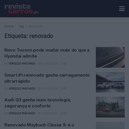
Home
Tag
renovado
Etiqueta:
renovado
Novo Tucson pode mudar mais do que a
Hyundai admite
BY
VIRGILIO MACHADO
03/08/2026
0
Smart #1 renovado ganha carregamento
ultrarrápido
BY
VIRGILIO MACHADO
29/07/2026
0
Audi Q3 ganha mais tecnologia,
segurança e conforto
BY
VIRGILIO MACHADO
17/07/2026
0
Renovado Maybach Classe S: é o