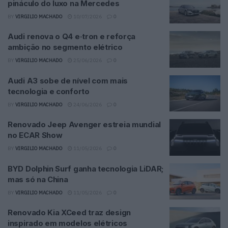
pináculo do luxo na Mercedes
BY
VIRGILIO MACHADO
10/07/2026
0
Audi renova o Q4 e‑tron e reforça
ambição no segmento elétrico
BY
VIRGILIO MACHADO
25/06/2026
0
Audi A3 sobe de nível com mais
tecnologia e conforto
BY
VIRGILIO MACHADO
24/06/2026
0
Renovado Jeep Avenger estreia mundial
no ECAR Show
BY
VIRGILIO MACHADO
11/05/2026
0
BYD Dolphin Surf ganha tecnologia LiDAR;
mas só na China
BY
VIRGILIO MACHADO
11/05/2026
0
Renovado Kia XCeed traz design
inspirado em modelos elétricos