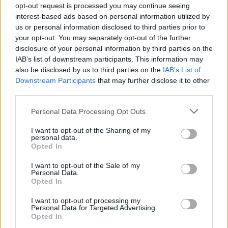
BY
VITOR MENDES
12/12/2024
0
opt-out request is processed you may continue seeing
interest-based ads based on personal information utilized by
Fake Range Rover: Imitação custa 3.000
us or personal information disclosed to third parties prior to
€ na internet
your opt-out. You may separately opt-out of the further
BY
VITOR MENDES
12/12/2024
0
disclosure of your personal information by third parties on the
IAB’s list of downstream participants. This information may
Dentes de dragão. Sabe o que significam
also be disclosed by us to third parties on the
IAB’s List of
estas marcas na estrada?
Downstream Participants
that may further disclose it to other
third parties.
BY
VITOR MENDES
05/12/2024
0
Personal Data Processing Opt Outs
1
…
75
76
77
…
86
I want to opt-out of the Sharing of my
personal data.
Opted In
Trending
Comments
Latest
I want to opt-out of the Sale of my
Personal Data.
Opted In
Este é um Porsche 911 Carrera RS 2.7 Safari
que todos podem comprar
I want to opt-out of processing my
Personal Data for Targeted Advertising.
13/03/2024
Opted In