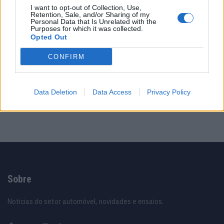
Vídeo – Tesla Cybertruck – Nunca vimos
I want to opt-out of Collection, Use,
nada assim!
Retention, Sale, and/or Sharing of my
Personal Data that Is Unrelated with the
13/05/2024
Purposes for which it was collected.
Opted Out
O Toyota mais português continua à venda
40 anos depois
CONFIRM
31/07/2026
Vídeo – Os renovados Skoda Scala e Kamiq
Data Deletion
Data Access
Privacy Policy
12/02/2024
Sobre
Noticias do setor automóvel, novidades e ensaios.