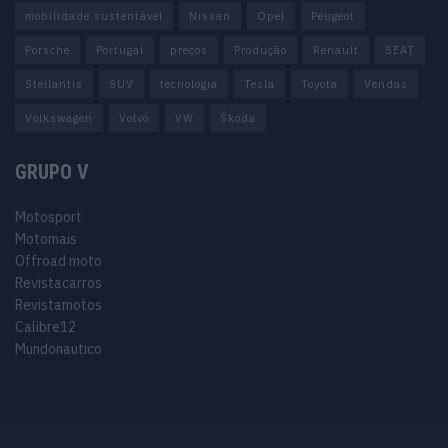
mobilidade sustentável
Nissan
Opel
Peugeot
Porsche
Portugal
preços
Produção
Renault
SEAT
Stellantis
SUV
tecnologia
Tesla
Toyota
Vendas
Volkswagen
Volvo
VW
Škoda
GRUPO V
Motosport
Motomais
Offroad moto
Revistacarros
Revistamotos
Calibre12
Mundonautico