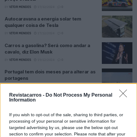
BY
VITOR MENDES
17/12/2024
0
Autocaravana a energia solar tem
qualquer coisa de Tesla
BY
VITOR MENDES
17/12/2024
0
Carros a gasolina? Será como andar a
cavalo, diz Elon Musk
BY
VITOR MENDES
19/12/2024
0
Portugal tem dois meses para alterar as
portagens
BY
VITOR MENDES
17/12/2024
0
Revistacarros -
Do Not Process My Personal
Elétricos: Quem experimenta não volta
Information
atrás
BY
VITOR MENDES
18/12/2024
0
If you wish to opt-out of the sale, sharing to third parties, or
processing of your personal or sensitive information for
Seguradoras recusam carros elétricos
targeted advertising by us, please use the below opt-out
chineses
section to confirm your selection. Please note that after your