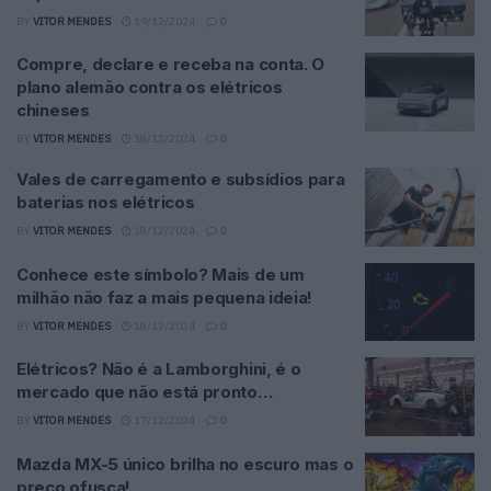
BY
VITOR MENDES
19/12/2024
0
Compre, declare e receba na conta. O
plano alemão contra os elétricos
chineses
BY
VITOR MENDES
18/12/2024
0
Vales de carregamento e subsídios para
baterias nos elétricos
BY
VITOR MENDES
18/12/2024
0
Conhece este símbolo? Mais de um
milhão não faz a mais pequena ideia!
BY
VITOR MENDES
18/12/2024
0
Elétricos? Não é a Lamborghini, é o
mercado que não está pronto…
BY
VITOR MENDES
17/12/2024
0
Mazda MX-5 único brilha no escuro mas o
preço ofusca!