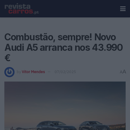
Combustão, sempre! Novo
Audi A5 arranca nos 43.990
€
A
by
Vitor Mendes
07/02/2025
A