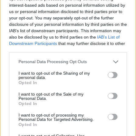
interest-based ads based on personal information utilized by
us or personal information disclosed to third parties prior to
your opt-out. You may separately opt-out of the further
disclosure of your personal information by third parties on the
IAB’s list of downstream participants. This information may
Vitor Mendes
also be disclosed by us to third parties on the
IAB’s List of
Downstream Participants
that may further disclose it to other
third parties.
Related Posts
Personal Data Processing Opt Outs
I want to opt-out of the Sharing of my
personal data.
Opted In
I want to opt-out of the Sale of my
Personal Data.
Opted In
Novo Bugatti Destrier mostra que o W16
I want to opt-out of processing my
ainda não acabou
Personal Data for Targeted Advertising.
Opted In
BY
VIRGILIO MACHADO
06/08/2026
I want to opt-out of Collection, Use,