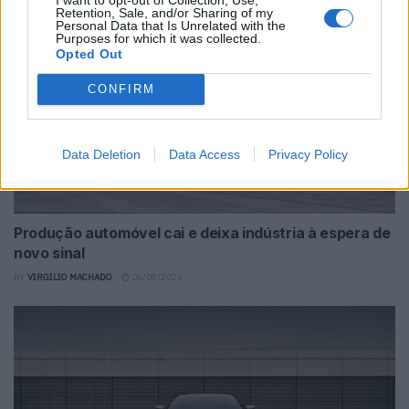
Retention, Sale, and/or Sharing of my
Personal Data that Is Unrelated with the
Purposes for which it was collected.
Opted Out
CONFIRM
Data Deletion
Data Access
Privacy Policy
Produção automóvel cai e deixa indústria à espera de
novo sinal
BY
VIRGILIO MACHADO
06/08/2026