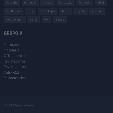
Porsche
Portugal
preços
Produção
Renault
SEAT
Stellantis
SUV
tecnologia
Tesla
Toyota
Vendas
Volkswagen
Volvo
VW
Škoda
GRUPO V
Motosport
Motomais
Offroad moto
Revistacarros
Revistamotos
Calibre12
Mundonautico
© 2025 RevistaCarros