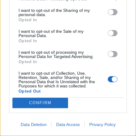
BY
VIRGILIO MACHADO
06/08/2026
I want to opt-out of the Sharing of my
personal data.
Opted In
I want to opt-out of the Sale of my
Personal Data.
Opted In
I want to opt-out of processing my
Personal Data for Targeted Advertising.
Opted In
I want to opt-out of Collection, Use,
Retention, Sale, and/or Sharing of my
Personal Data that Is Unrelated with the
Purposes for which it was collected.
Produção automóvel cai e deixa indústria à espera de
Opted Out
novo sinal
BY
VIRGILIO MACHADO
06/08/2026
CONFIRM
Data Deletion
Data Access
Privacy Policy