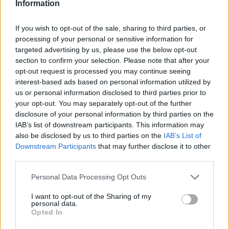
Information
Related Posts
If you wish to opt-out of the sale, sharing to third parties, or
processing of your personal or sensitive information for
targeted advertising by us, please use the below opt-out
section to confirm your selection. Please note that after your
opt-out request is processed you may continue seeing
interest-based ads based on personal information utilized by
us or personal information disclosed to third parties prior to
your opt-out. You may separately opt-out of the further
NX7 é o novo SUV da Nissan para China e
disclosure of your personal information by third parties on the
pode chegar à Europa
IAB’s list of downstream participants. This information may
BY
VIRGILIO MACHADO
08/08/2026
also be disclosed by us to third parties on the
IAB’s List of
Downstream Participants
that may further disclose it to other
third parties.
Personal Data Processing Opt Outs
I want to opt-out of the Sharing of my
personal data.
Opted In