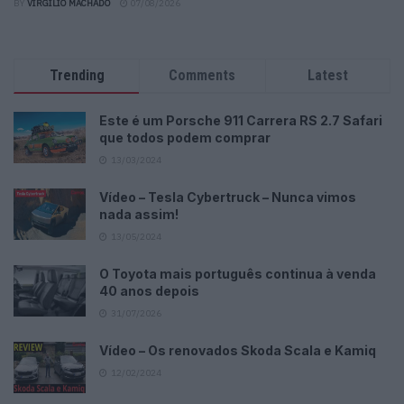
BY
VIRGILIO MACHADO
07/08/2026
Trending
Comments
Latest
Este é um Porsche 911 Carrera RS 2.7 Safari
que todos podem comprar
13/03/2024
Vídeo – Tesla Cybertruck – Nunca vimos
nada assim!
13/05/2024
O Toyota mais português continua à venda
40 anos depois
31/07/2026
Vídeo – Os renovados Skoda Scala e Kamiq
12/02/2024