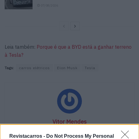
07/08/2026
Leia também:
Porque é que a BYD está a ganhar terreno
à Tesla?
Tags:
carros elétricos
Elon Musk
Tesla
Vitor Mendes
Revistacarros -
Do Not Process My Personal