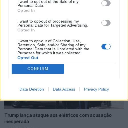
I want to opt-out of the Sale of my
Personal Data.
Opted In
I want to opt-out of processing my
Personal Data for Targeted Advertising.
Torcal redefine luxo sensorial no primeiro SUV
Opted In
elétrico da Bentley
I want to opt-out of Collection, Use,
BY
VIRGILIO MACHADO
08/08/2026
Retention, Sale, and/or Sharing of my
Personal Data that Is Unrelated with the
Purposes for which it was collected.
Opted Out
CONFIRM
Data Deletion
Data Access
Privacy Policy
Trump lança ataque aos elétricos com acusação
inesperada