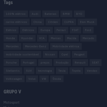
Tags
100% elétrico
Audi
Baterias
BMW
BYD
carros elétricos
China
Citröen
CUPRA
Elon Musk
Elétrico
Elétricos
Europa
Ferrari
FIAT
Ford
Honda
Hyundai
KIA
Marcas
Mazda
Mercado
Mercedes
Mercedes-Benz
Mobilidade elétrica
mobilidade sustentável
Nissan
Opel
Peugeot
Porsche
Portugal
preços
Produção
Renault
SEAT
Stellantis
SUV
tecnologia
Tesla
Toyota
Vendas
Volkswagen
Volvo
VW
Škoda
GRUPO V
Motosport