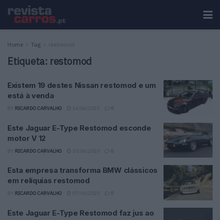
Home
Tag
restomod
Etiqueta:
restomod
Existem 19 destes Nissan restomod e um
está à venda
BY
RICARDO CARVALHO
16/06/2025
0
Este Jaguar E-Type Restomod esconde
motor V 12
BY
RICARDO CARVALHO
10/06/2025
0
Esta empresa transforma BMW clássicos
em relíquias restomod
BY
RICARDO CARVALHO
07/06/2025
0
Este Jaguar E-Type Restomod faz jus ao