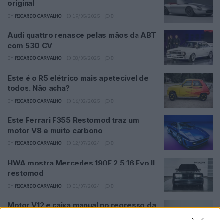
original
BY
RICARDO CARVALHO
19/05/2025
0
Audi quattro renasce pelas mãos da ABT
com 530 CV
BY
RICARDO CARVALHO
08/05/2025
0
Este é o R5 elétrico mais apetecível de
todos. Não acha?
BY
RICARDO CARVALHO
16/02/2025
0
Este Ferrari F355 Restomod traz um
motor V8 e muito carbono
BY
RICARDO CARVALHO
12/07/2024
0
HWA mostra Mercedes 190E 2.5 16 Evo II
restomod
BY
RICARDO CARVALHO
01/07/2024
0
Motor V12 e caixa manual no regresso da
TWR aos desportivos