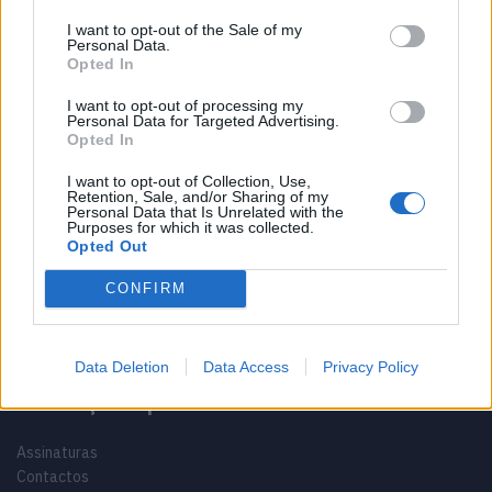
I want to opt-out of the Sale of my
Vídeo – Os renovados Skoda Scala e Kamiq
Personal Data.
12/02/2024
Opted In
I want to opt-out of processing my
Personal Data for Targeted Advertising.
Opted In
I want to opt-out of Collection, Use,
Retention, Sale, and/or Sharing of my
Personal Data that Is Unrelated with the
Sobre
Purposes for which it was collected.
Opted Out
Noticias do setor automóvel, novidades e ensaios.
CONFIRM
Data Deletion
Data Access
Privacy Policy
Informação importante
Assinaturas
Contactos