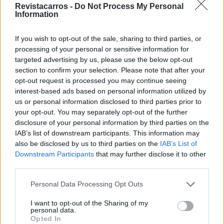
Revistacarros -
Do Not Process My Personal
BY
VITOR MENDES
30/04/2024
0
Information
Mercedes-Benz 190E 2.5-16 Evo II:
Reinterpretação do ícone chega em 2025
If you wish to opt-out of the sale, sharing to third parties, or
processing of your personal or sensitive information for
BY
HENRIQUE LOPES
21/11/2023
0
targeted advertising by us, please use the below opt-out
section to confirm your selection. Please note that after your
opt-out request is processed you may continue seeing
Trending
Comments
Latest
interest-based ads based on personal information utilized by
us or personal information disclosed to third parties prior to
Este é um Porsche 911 Carrera RS 2.7 Safari
your opt-out. You may separately opt-out of the further
que todos podem comprar
disclosure of your personal information by third parties on the
IAB’s list of downstream participants. This information may
13/03/2024
also be disclosed by us to third parties on the
IAB’s List of
Vídeo – Tesla Cybertruck – Nunca vimos
Downstream Participants
that may further disclose it to other
nada assim!
third parties.
13/05/2024
Personal Data Processing Opt Outs
O Toyota mais português continua à venda
I want to opt-out of the Sharing of my
40 anos depois
personal data.
31/07/2026
Opted In