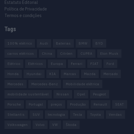
Estatuto Editorial
Política de Privacidade
Termos e condições
Tags
100% elétrico
Audi
Baterias
BMW
BYD
carros elétricos
China
Citröen
CUPRA
Elon Musk
Elétrico
Elétricos
Europa
Ferrari
FIAT
Ford
Honda
Hyundai
KIA
Marcas
Mazda
Mercado
Mercedes
Mercedes-Benz
Mobilidade elétrica
mobilidade sustentável
Nissan
Opel
Peugeot
Porsche
Portugal
preços
Produção
Renault
SEAT
Stellantis
SUV
tecnologia
Tesla
Toyota
Vendas
Volkswagen
Volvo
VW
Škoda