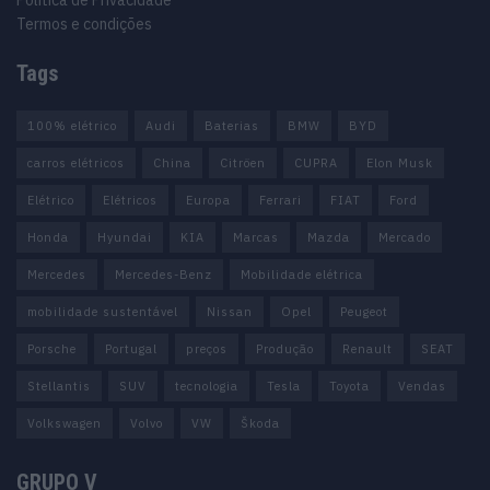
Política de Privacidade
Termos e condições
Tags
100% elétrico
Audi
Baterias
BMW
BYD
carros elétricos
China
Citröen
CUPRA
Elon Musk
Elétrico
Elétricos
Europa
Ferrari
FIAT
Ford
Honda
Hyundai
KIA
Marcas
Mazda
Mercado
Mercedes
Mercedes-Benz
Mobilidade elétrica
mobilidade sustentável
Nissan
Opel
Peugeot
Porsche
Portugal
preços
Produção
Renault
SEAT
Stellantis
SUV
tecnologia
Tesla
Toyota
Vendas
Volkswagen
Volvo
VW
Škoda
GRUPO V