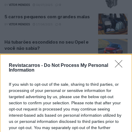
BY
VITOR MENDES
04/07/2025
0
5 carros pequenos com grandes malas
BY
VITOR MENDES
17/04/2025
0
Há tubarões escondidos no seu Opel e
você não sabia?
BY
VITOR MENDES
17/04/2025
0
Revistacarros -
Do Not Process My Personal
Opel prepara citadino elétrico para
Information
competir com Renault 5 e Citroën ë-C3
BY
RICARDO CARVALHO
23/01/2025
0
If you wish to opt-out of the sale, sharing to third parties, or
processing of your personal or sensitive information for
Fábrica de Mangualde iniciou a produção
targeted advertising by us, please use the below opt-out
de viaturas elétricas
section to confirm your selection. Please note that after your
BY
RICARDO CARVALHO
02/10/2024
0
opt-out request is processed you may continue seeing
interest-based ads based on personal information utilized by
Stellantis expande a tecnologia híbrida a
us or personal information disclosed to third parties prior to
mais modelos
your opt-out. You may separately opt-out of the further