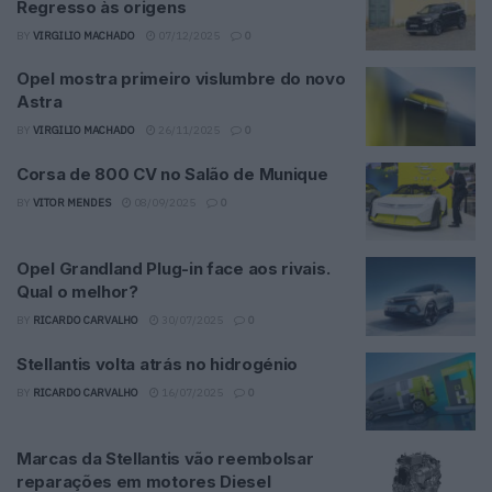
Regresso às origens
BY
VIRGILIO MACHADO
07/12/2025
0
Opel mostra primeiro vislumbre do novo
Astra
BY
VIRGILIO MACHADO
26/11/2025
0
Corsa de 800 CV no Salão de Munique
BY
VITOR MENDES
08/09/2025
0
Opel Grandland Plug-in face aos rivais.
Qual o melhor?
BY
RICARDO CARVALHO
30/07/2025
0
Stellantis volta atrás no hidrogénio
BY
RICARDO CARVALHO
16/07/2025
0
Marcas da Stellantis vão reembolsar
reparações em motores Diesel