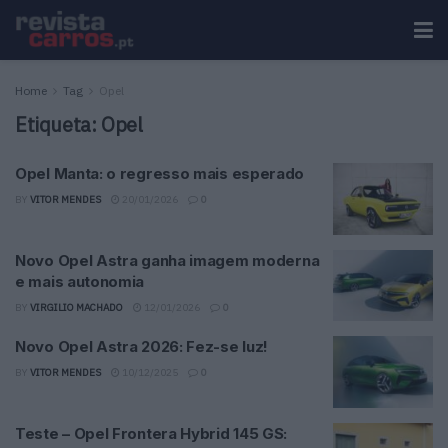
Home
Tag
Opel
Etiqueta:
Opel
Opel Manta: o regresso mais esperado
BY
VITOR MENDES
20/01/2026
0
Novo Opel Astra ganha imagem moderna
e mais autonomia
BY
VIRGILIO MACHADO
12/01/2026
0
Novo Opel Astra 2026: Fez-se luz!
BY
VITOR MENDES
10/12/2025
0
Teste – Opel Frontera Hybrid 145 GS: