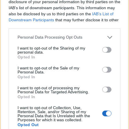
BY
RICARDO CARVALHO
11/07/2024
0
disclosure of your personal information by third parties on the
IAB’s list of downstream participants. This information may
also be disclosed by us to third parties on the
IAB’s List of
1
2
3
…
8
Downstream Participants
that may further disclose it to other
third parties.
Personal Data Processing Opt Outs
Trending
Comments
Latest
I want to opt-out of the Sharing of my
personal data.
Este é um Porsche 911 Carrera RS 2.7 Safari
Opted In
que todos podem comprar
I want to opt-out of the Sale of my
13/03/2024
Personal Data.
Opted In
Vídeo – Tesla Cybertruck – Nunca vimos
nada assim!
I want to opt-out of processing my
Personal Data for Targeted Advertising.
13/05/2024
Opted In
O Toyota mais português continua à venda
I want to opt-out of Collection, Use,
40 anos depois
Retention, Sale, and/or Sharing of my
Personal Data that Is Unrelated with the
31/07/2026
Purposes for which it was collected.
Opted Out
Vídeo – Os renovados Skoda Scala e Kamiq