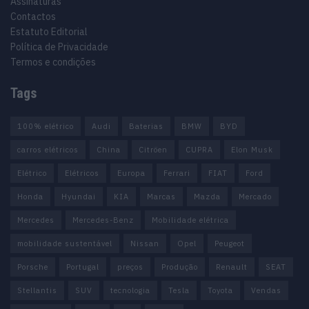
Assinaturas
Contactos
Estatuto Editorial
Política de Privacidade
Termos e condições
Tags
100% elétrico
Audi
Baterias
BMW
BYD
carros elétricos
China
Citröen
CUPRA
Elon Musk
Elétrico
Elétricos
Europa
Ferrari
FIAT
Ford
Honda
Hyundai
KIA
Marcas
Mazda
Mercado
Mercedes
Mercedes-Benz
Mobilidade elétrica
mobilidade sustentável
Nissan
Opel
Peugeot
Porsche
Portugal
preços
Produção
Renault
SEAT
Stellantis
SUV
tecnologia
Tesla
Toyota
Vendas