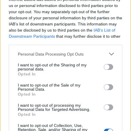
Automóvel de Paris, que terá lugar de 12 a 18 de
us or personal information disclosed to third parties prior to
outubro. Até lá, a marca promete revelar novos detalhes
your opt-out. You may separately opt-out of the further
técnicos sobre o Corsa GSE.
disclosure of your personal information by third parties on the
IAB’s list of downstream participants. This information may
Leia também:
also be disclosed by us to third parties on the
IAB’s List of
Downstream Participants
that may further disclose it to other
Opel reforça argumentos
third parties.
Personal Data Processing Opt Outs
do Corsa com nova edição
I want to opt-out of the Sharing of my
especial YES
personal data.
Opted In
Tags:
carros elétricos
Corsa GSE
Marcus Lott
I want to opt-out of the Sale of my
Personal Data.
Mobilidade elétrica
Nurburgring
Opel
Russelsheim
Opted In
Salão de Paris
Stellantis
Testes
I want to opt-out of processing my
Personal Data for Targeted Advertising.
Opted In
I want to opt-out of Collection, Use,
Retention, Sale, and/or Sharing of my