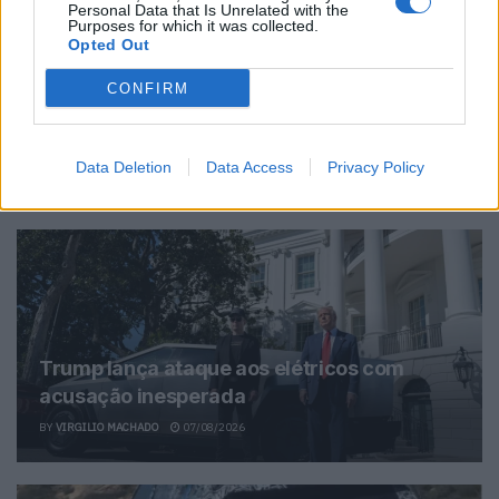
Personal Data that Is Unrelated with the
Purposes for which it was collected.
Opted Out
Virgilio Machado
CONFIRM
Data Deletion
Data Access
Privacy Policy
Related Posts
Trump lança ataque aos elétricos com
acusação inesperada
BY
VIRGILIO MACHADO
07/08/2026