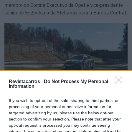
membro do Comité Executivo da Opel e vice‑presidente
sénior de Engenharia da Stellantis para a Europa Central.
Revistacarros -
Do Not Process My Personal
Information
If you wish to opt-out of the sale, sharing to third parties, or
processing of your personal or sensitive information for
targeted advertising by us, please use the below opt-out
Recorde‑se que a variante elétrica de alta performance
section to confirm your selection. Please note that after your
opt-out request is processed you may continue seeing
do bestseller da Opel fará a sua estreia oficial no Salão
interest-based ads based on personal information utilized by