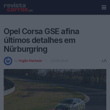
Opel Corsa GSE afina
últimos detalhes em
Nürburgring
A
by
Virgilio Machado
21/04/2026
A