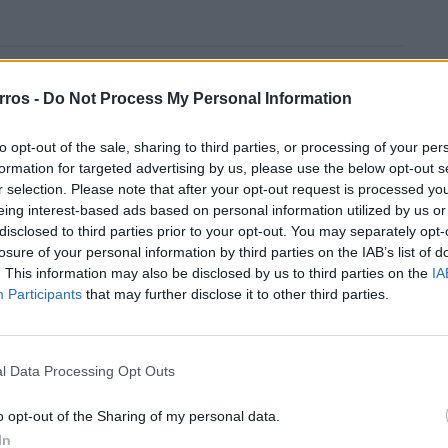
aos
Futuro BMW iX1 acelera e a
ação
Neue Klasse muda tudo no
rros -
Do Not Process My Personal Information
SUV
07/08/2026
to opt-out of the sale, sharing to third parties, or processing of your per
formation for targeted advertising by us, please use the below opt-out s
m e
Peugeot radicaliza design
r selection. Please note that after your opt-out request is processed y
ode
com bigodes de gato em vez
eing interest-based ads based on personal information utilized by us or
de garras de leão
disclosed to third parties prior to your opt-out. You may separately opt-
07/08/2026
losure of your personal information by third parties on the IAB’s list of
. This information may also be disclosed by us to third parties on the
IA
Participants
that may further disclose it to other third parties.
l Data Processing Opt Outs
 revelar
ificações técnicas do novo Corsa GSE, mas tudo indica
o opt-out of the Sharing of my personal data.
In
al geração do Corsa, com um visual mais agressivo e