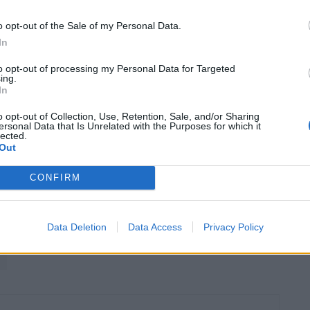
A expectativa é que partilhe várias características com
o opt-out of the Sale of my Personal Data.
 elétrico alimentado por uma bateria de 54 kWh, capaz
In
ário. Estes números permitem à versão mais desportiva
m/h em 5,9 segundos e atingir os 200 km/h de
to opt-out of processing my Personal Data for Targeted
ing.
In
o opt-out of Collection, Use, Retention, Sale, and/or Sharing
 ainda este ano
ersonal Data that Is Unrelated with the Purposes for which it
lected.
Out
ponível para encomenda ainda em 2026, com a marca a
s técnicas e comerciais nos próximos meses. A chegada
CONFIRM
 ambição da Opel de oferecer uma gama elétrica mais
ficiência, desempenho e emoção ao volante.
Data Deletion
Data Access
Privacy Policy
Desportivo
Florian Huettl
GSe
Mobilidade elétrica