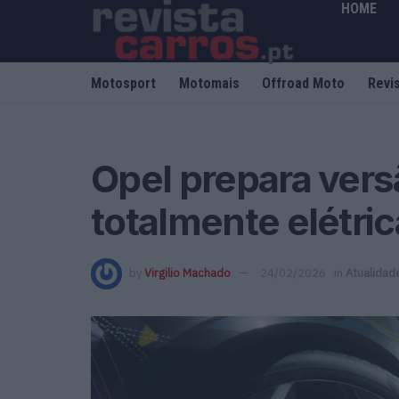
HOME
Motosport
Motomais
Offroad Moto
Revi
Opel prepara vers
totalmente elétri
by
Virgilio Machado
24/02/2026
in
Atualidad