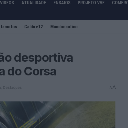
VIDEOS
ATUALIDADE
ENSAIOS
PROJETO VVE
COMERC
stamotos
Calibre12
Mundonautico
ão desportiva
ca do Corsa
A
e
,
Destaques
A