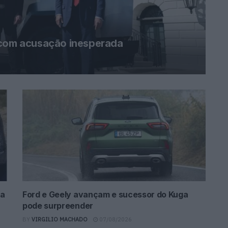
 com acusação inesperada
da
Ford e Geely avançam e sucessor do Kuga
pode surpreender
BY
VIRGILIO MACHADO
07/08/2026