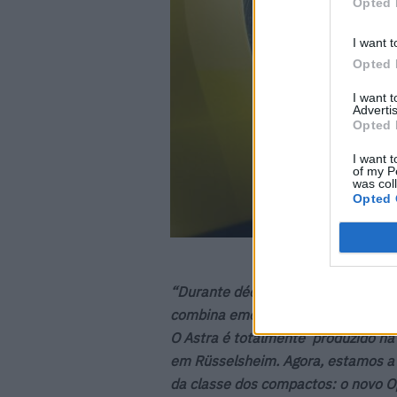
Opted 
I want t
Opted 
I want 
Advertis
Opted 
I want t
of my P
was col
Opted 
“Durante décadas, o Astra represe
combina emoções com praticidade 
O Astra é totalmente ‘produzido na
em Rüsselsheim. Agora, estamos a 
da classe dos compactos: o novo Op