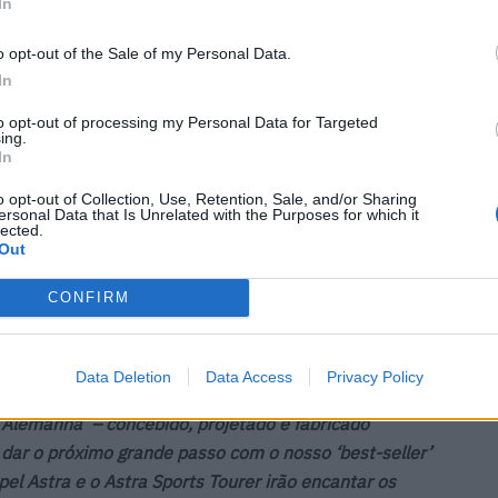
In
o opt-out of the Sale of my Personal Data.
In
to opt-out of processing my Personal Data for Targeted
ing.
In
o opt-out of Collection, Use, Retention, Sale, and/or Sharing
ersonal Data that Is Unrelated with the Purposes for which it
lected.
Out
CONFIRM
ntou o que distingue a Opel: engenharia alemã que
Data Deletion
Data Access
Privacy Policy
comprovada e tecnologias de ponta para todos.
 Alemanha’ – concebido, projetado e fabricado
dar o próximo grande passo com o nosso ‘best-seller’
el Astra e o Astra Sports Tourer irão encantar os