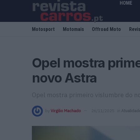
HOME
Motosport
Motomais
Offroad Moto
Revi
Opel mostra prime
novo Astra
Opel mostra primeiro vislumbre do n
by
Virgilio Machado
26/11/2025
in
Atualidad