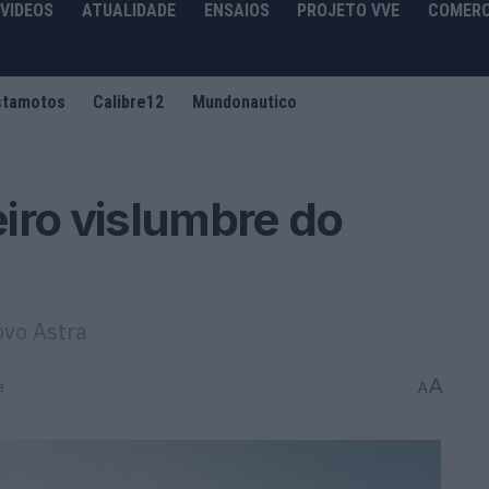
VIDEOS
ATUALIDADE
ENSAIOS
PROJETO VVE
COMERC
stamotos
Calibre12
Mundonautico
iro vislumbre do
ovo Astra
A
e
A