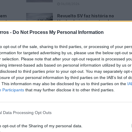
06/08/2026
i em
Revuelto SV faz história no
omete
Hockenheimring antes da
estreia
rros -
Do Not Process My Personal Information
06/08/2026
to opt-out of the sale, sharing to third parties, or processing of your per
formation for targeted advertising by us, please use the below opt-out s
r selection. Please note that after your opt-out request is processed y
eing interest-based ads based on personal information utilized by us or
disclosed to third parties prior to your opt-out. You may separately opt-
 prometendo um conjunto de tecnologias inovadoras de
losure of your personal information by third parties on the IAB’s list of
a vai dar continuidade à tradição de sucesso na classe
. This information may also be disclosed by us to third parties on the
IA
Participants
that may further disclose it to other third parties.
l Data Processing Opt Outs
o opt-out of the Sharing of my personal data.