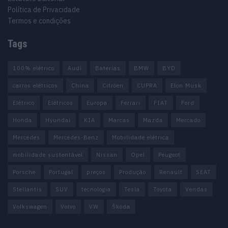
Política de Privacidade
Termos e condições
Tags
100% elétrico
Audi
Baterias
BMW
BYD
carros elétricos
China
Citröen
CUPRA
Elon Musk
Elétrico
Elétricos
Europa
Ferrari
FIAT
Ford
Honda
Hyundai
KIA
Marcas
Mazda
Mercado
Mercedes
Mercedes-Benz
Mobilidade elétrica
mobilidade sustentável
Nissan
Opel
Peugeot
Porsche
Portugal
preços
Produção
Renault
SEAT
Stellantis
SUV
tecnologia
Tesla
Toyota
Vendas
Volkswagen
Volvo
VW
Škoda