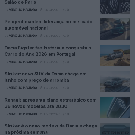
Salão de Paris
BY
VIRGILIO MACHADO
23/04/2026
0
Peugeot mantém liderança no mercado
automóvel nacional
BY
VIRGILIO MACHADO
04/04/2026
0
Dacia Bigster faz história e conquista o
Carro do Ano 2026 em Portugal
BY
VIRGILIO MACHADO
11/03/2026
0
Striker: novo SUV da Dacia chega em
junho com preço de arromba
BY
VIRGILIO MACHADO
10/03/2026
0
Renault apresenta plano estratégico com
36 novos modelos até 2030
BY
VIRGILIO MACHADO
10/03/2026
0
Striker é o novo modelo da Dacia e chega
na próxima semana