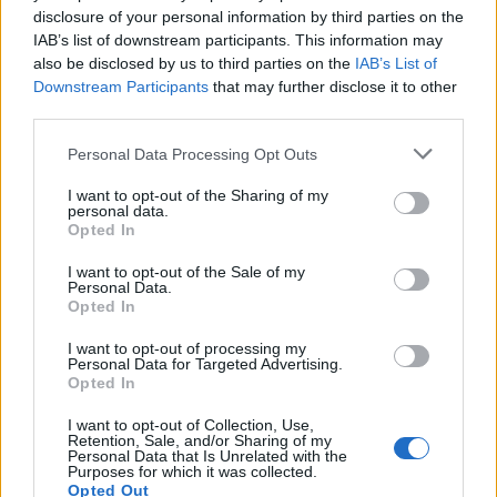
disclosure of your personal information by third parties on the
BY
VIRGILIO MACHADO
19/02/2026
0
IAB’s list of downstream participants. This information may
also be disclosed by us to third parties on the
IAB’s List of
Downstream Participants
that may further disclose it to other
1
2
…
5
third parties.
Personal Data Processing Opt Outs
Trending
Comments
Latest
I want to opt-out of the Sharing of my
personal data.
Opted In
Este é um Porsche 911 Carrera RS 2.7 Safari
que todos podem comprar
I want to opt-out of the Sale of my
13/03/2024
Personal Data.
Opted In
Vídeo – Tesla Cybertruck – Nunca vimos
nada assim!
I want to opt-out of processing my
Personal Data for Targeted Advertising.
13/05/2024
Opted In
O Toyota mais português continua à venda
I want to opt-out of Collection, Use,
Retention, Sale, and/or Sharing of my
40 anos depois
Personal Data that Is Unrelated with the
31/07/2026
Purposes for which it was collected.
Opted Out