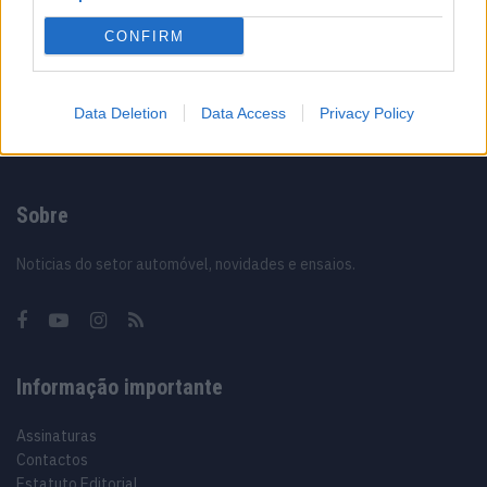
Vídeo – Os renovados Skoda Scala e Kamiq
CONFIRM
12/02/2024
Data Deletion
Data Access
Privacy Policy
Sobre
Noticias do setor automóvel, novidades e ensaios.
Informação importante
Assinaturas
Contactos
Estatuto Editorial