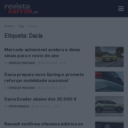
Home
Tag
Dacia
Etiqueta:
Dacia
Mercado automóvel acelera e deixa
sinais para o resto do ano
BY
VIRGILIO MACHADO
04/08/2026
0
Dacia prepara novo Spring e promete
reforçar mobilidade acessível
BY
VIRGILIO MACHADO
18/06/2026
0
Dacia Evader abaixo dos 20.000 €
BY
VITOR MENDES
18/05/2026
0
Renault confirma ofensiva elétrica no