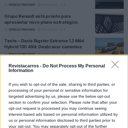
BY
VIRGILIO MACHADO
05/03/2026
0
Grupo Renault está pronto para
apresentar novo plano estratégico
BY
VIRGILIO MACHADO
03/03/2026
0
Teste – Dacia Bigster Extreme 1.2 Mild
Hybrid 130 4X4: Desbravar caminhos
BY
VIRGILIO MACHADO
01/03/2026
0
Dacia lança Duster Spirit of Sand… mas
Revistacarros -
Do Not Process My Personal
Information
não vai poder comprá‑lo
BY
VIRGILIO MACHADO
25/02/2026
0
If you wish to opt-out of the sale, sharing to third parties, or
Carro do Ano em Portugal já tem sete
processing of your personal or sensitive information for
finalistas
targeted advertising by us, please use the below opt-out
section to confirm your selection. Please note that after your
BY
VITOR MENDES
24/02/2026
0
opt-out request is processed you may continue seeing
interest-based ads based on personal information utilized by
Atualização profunda na Dacia: novos
us or personal information disclosed to third parties prior to
híbridos, mais tecnologia e autonomia
your opt-out. You may separately opt-out of the further
reforçada