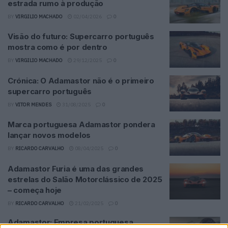
estrada rumo à produção
BY
VIRGILIO MACHADO
02/04/2026
0
Visão do futuro: Supercarro português
mostra como é por dentro
BY
VIRGILIO MACHADO
29/12/2025
0
Crónica: O Adamastor não é o primeiro
supercarro português
BY
VITOR MENDES
31/08/2025
0
Marca portuguesa Adamastor pondera
lançar novos modelos
BY
RICARDO CARVALHO
08/04/2025
0
Adamastor Furia é uma das grandes
estrelas do Salão Motorclássico de 2025
– começa hoje
BY
RICARDO CARVALHO
21/02/2025
0
Adamastor: Empresa portuguesa