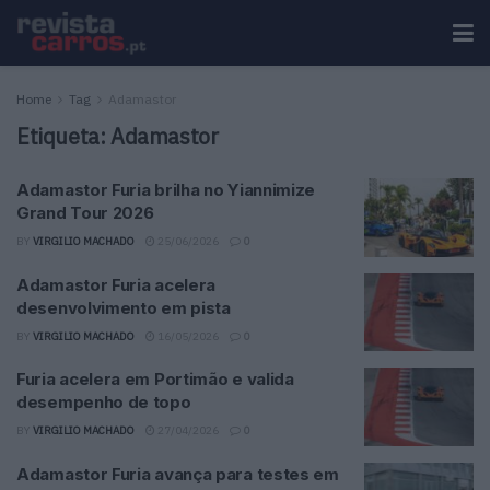
Home
Tag
Adamastor
Etiqueta:
Adamastor
Adamastor Furia brilha no Yiannimize
Grand Tour 2026
BY
VIRGILIO MACHADO
25/06/2026
0
Adamastor Furia acelera
desenvolvimento em pista
BY
VIRGILIO MACHADO
16/05/2026
0
Furia acelera em Portimão e valida
desempenho de topo
BY
VIRGILIO MACHADO
27/04/2026
0
Adamastor Furia avança para testes em