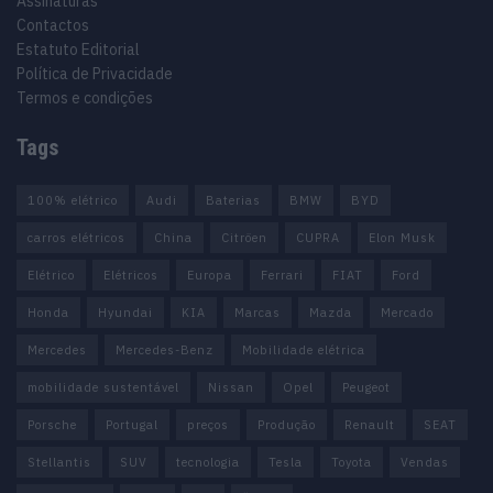
Assinaturas
Contactos
Estatuto Editorial
Política de Privacidade
Termos e condições
Tags
100% elétrico
Audi
Baterias
BMW
BYD
carros elétricos
China
Citröen
CUPRA
Elon Musk
Elétrico
Elétricos
Europa
Ferrari
FIAT
Ford
Honda
Hyundai
KIA
Marcas
Mazda
Mercado
Mercedes
Mercedes-Benz
Mobilidade elétrica
mobilidade sustentável
Nissan
Opel
Peugeot
Porsche
Portugal
preços
Produção
Renault
SEAT
Stellantis
SUV
tecnologia
Tesla
Toyota
Vendas