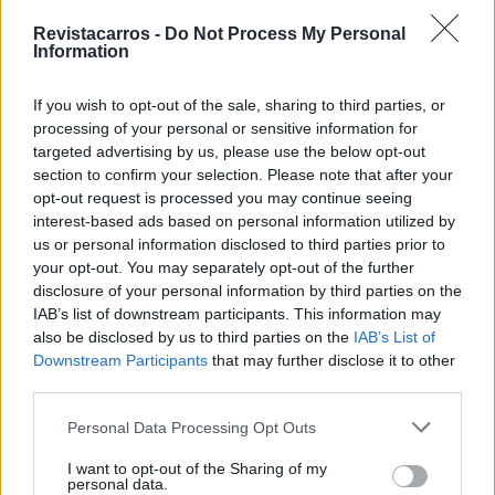
certificada pela Agência Nacional de
Inovação
Revistacarros -
Do Not Process My Personal
Information
BY
HENRIQUE LOPES
05/01/2024
0
Adamastor: Empresa portuguesa focada
If you wish to opt-out of the sale, sharing to third parties, or
na recuperação do setor automóvel
processing of your personal or sensitive information for
targeted advertising by us, please use the below opt-out
BY
HENRIQUE LOPES
24/12/2023
0
section to confirm your selection. Please note that after your
opt-out request is processed you may continue seeing
interest-based ads based on personal information utilized by
Trending
Comments
Latest
us or personal information disclosed to third parties prior to
your opt-out. You may separately opt-out of the further
Este é um Porsche 911 Carrera RS 2.7 Safari
disclosure of your personal information by third parties on the
que todos podem comprar
IAB’s list of downstream participants. This information may
13/03/2024
also be disclosed by us to third parties on the
IAB’s List of
Downstream Participants
that may further disclose it to other
Vídeo – Tesla Cybertruck – Nunca vimos
third parties.
nada assim!
Personal Data Processing Opt Outs
13/05/2024
I want to opt-out of the Sharing of my
O Toyota mais português continua à venda
personal data.
40 anos depois