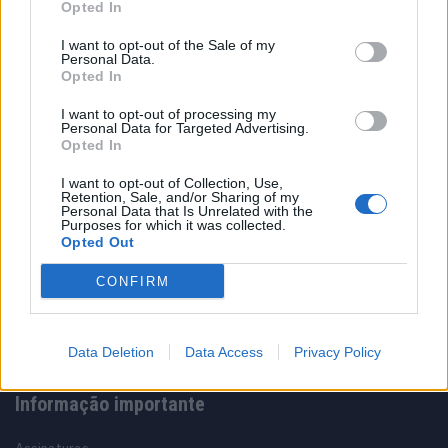
Opted In
31/07/2026
I want to opt-out of the Sale of my
Personal Data.
Vídeo – Os renovados Skoda Scala e Kamiq
Opted In
12/02/2024
I want to opt-out of processing my
Personal Data for Targeted Advertising.
Opted In
I want to opt-out of Collection, Use,
Retention, Sale, and/or Sharing of my
Personal Data that Is Unrelated with the
Purposes for which it was collected.
Opted Out
Sobre
CONFIRM
Noticias do setor automóvel, novidades e ensaios.
Data Deletion
Data Access
Privacy Policy
Informação importante