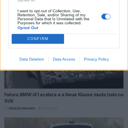
acusação inesperada
I want to opt-out of Collection, Use,
BY
VIRGILIO MACHADO
07/08/2026
Retention, Sale, and/or Sharing of my
Personal Data that Is Unrelated with the
Purposes for which it was collected.
Opted Out
CONFIRM
Data Deletion
Data Access
Privacy Policy
Futuro BMW iX1 acelera e a Neue Klasse muda tudo no
SUV
BY
VIRGILIO MACHADO
07/08/2026