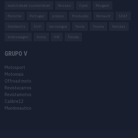
mobilidade sustentável
Nissan
Opel
Peugeot
Porsche
Portugal
preços
Produção
Renault
SEAT
Stellantis
SUV
tecnologia
Tesla
Toyota
Vendas
Volkswagen
Volvo
VW
Škoda
GRUPO V
Motosport
Motomais
Offroad moto
Revistacarros
Revistamotos
Calibre12
Mundonautico