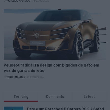
BY
VIRGILIO MACHADO
07/08/2026
Peugeot radicaliza design com bigodes de gato em
vez de garras de leão
BY
VITOR MENDES
07/08/2026
Trending
Comments
Latest
Este é um Porsche 911 Carrera RS 2.7 Safari