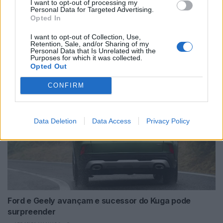
I want to opt-out of processing my
Personal Data for Targeted Advertising.
Opted In
Futuro BMW iX1 acelera e a Neue Klasse
I want to opt-out of Collection, Use,
Retention, Sale, and/or Sharing of my
muda tudo no SUV
Personal Data that Is Unrelated with the
Purposes for which it was collected.
BY
VIRGILIO MACHADO
07/08/2026
Opted Out
CONFIRM
Data Deletion
Data Access
Privacy Policy
Ford e Geely avançam e sucessor do Kuga pode
surpreender