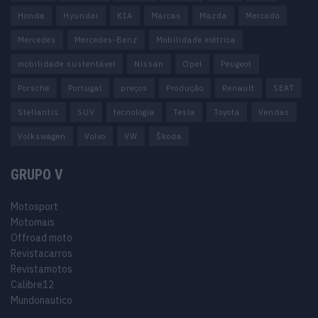
Honda
Hyundai
KIA
Marcas
Mazda
Mercado
Mercedes
Mercedes-Benz
Mobilidade elétrica
mobilidade sustentável
Nissan
Opel
Peugeot
Porsche
Portugal
preços
Produção
Renault
SEAT
Stellantis
SUV
tecnologia
Tesla
Toyota
Vendas
Volkswagen
Volvo
VW
Škoda
GRUPO V
Motosport
Motomais
Offroad moto
Revistacarros
Revistamotos
Calibre12
Mundonautico