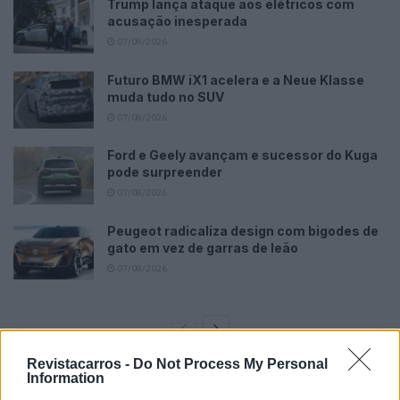
Trump lança ataque aos elétricos com
acusação inesperada
07/08/2026
Futuro BMW iX1 acelera e a Neue Klasse
muda tudo no SUV
07/08/2026
Ford e Geely avançam e sucessor do Kuga
pode surpreender
07/08/2026
Peugeot radicaliza design com bigodes de
gato em vez de garras de leão
07/08/2026
Revistacarros -
Do Not Process My Personal
Information
No início deste ano, os nossos fotógrafos espiões