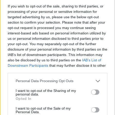
captaram um protótipo ao estilo do Dakar do Audi Q6
If you wish to opt-out of the sale, sharing to third parties, or
Sportback e-tron. O modelo estava envolto em
processing of your personal or sensitive information for
camuflagem e apresentava várias modificações todo-o-
targeted advertising by us, please use the below opt-out
section to confirm your selection. Please note that after your
terreno, incluindo um bodykit largo, uma suspensão
opt-out request is processed you may continue seeing
elevada e pneus todo-o-terreno.
interest-based ads based on personal information utilized by
us or personal information disclosed to third parties prior to
Tags:
Audi Q6 e-tron Sportback
your opt-out. You may separately opt-out of the further
disclosure of your personal information by third parties on the
IAB’s list of downstream participants. This information may
also be disclosed by us to third parties on the
IAB’s List of
Downstream Participants
that may further disclose it to other
third parties.
Personal Data Processing Opt Outs
Ricardo Carvalho
I want to opt-out of the Sharing of my
personal data.
Opted In
I want to opt-out of the Sale of my
Related Posts
Personal Data.