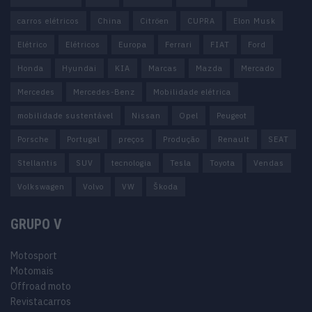
carros elétricos
China
Citröen
CUPRA
Elon Musk
Elétrico
Elétricos
Europa
Ferrari
FIAT
Ford
Honda
Hyundai
KIA
Marcas
Mazda
Mercado
Mercedes
Mercedes-Benz
Mobilidade elétrica
mobilidade sustentável
Nissan
Opel
Peugeot
Porsche
Portugal
preços
Produção
Renault
SEAT
Stellantis
SUV
tecnologia
Tesla
Toyota
Vendas
Volkswagen
Volvo
VW
Škoda
GRUPO V
Motosport
Motomais
Offroad moto
Revistacarros