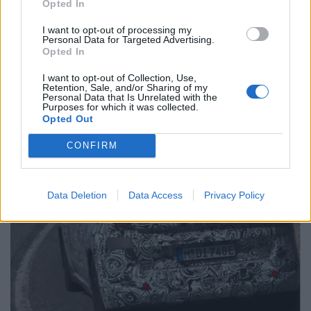
Opted In
I want to opt-out of processing my
Personal Data for Targeted Advertising.
Opted In
I want to opt-out of Collection, Use,
Retention, Sale, and/or Sharing of my
Personal Data that Is Unrelated with the
Trump lança ataque aos elétricos com
Purposes for which it was collected.
acusação inesperada
Opted Out
BY
VIRGILIO MACHADO
07/08/2026
CONFIRM
Data Deletion
Data Access
Privacy Policy