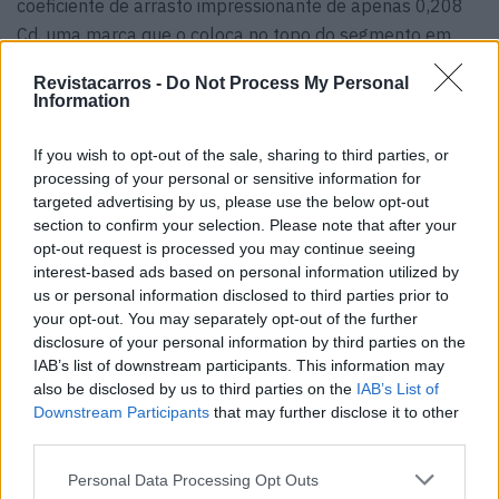
coeficiente de arrasto impressionante de apenas 0,208
Cd, uma marca que o coloca no topo do segmento em
termos de aerodinâmica.Interior
Revistacarros -
Do Not Process My Personal
Information
Tecnológico e Inteligência Artificial
If you wish to opt-out of the sale, sharing to third parties, or
No habitáculo, a rutura com o passado é total. O painel
processing of your personal or sensitive information for
de instrumentos convencional deu lugar a um ambiente
targeted advertising by us, please use the below opt-out
digital dominado por um enorme ecrã central de 15,6
section to confirm your selection. Please note that after your
polegadas, processado por um chip Qualcomm
opt-out request is processed you may continue seeing
Snapdragon 8295P de última geração.A grande novidade
interest-based ads based on personal information utilized by
us or personal information disclosed to third parties prior to
reside nos bancos com tecnologia de Inteligência
your opt-out. You may separately opt-out of the further
Artificial, capazes de ajustar automaticamente a pressão
disclosure of your personal information by third parties on the
do suporte lombar e lateral em tempo real, adaptando-
IAB’s list of downstream participants. This information may
se à postura e ao peso do condutor para garantir o
also be disclosed by us to third parties on the
IAB’s List of
Downstream Participants
that may further disclose it to other
máximo conforto em viagens longas.
third parties.
Personal Data Processing Opt Outs