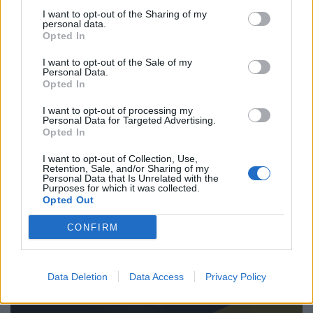
I want to opt-out of the Sharing of my
personal data.
Opted In
I want to opt-out of the Sale of my
Personal Data.
Vitor Mendes
Opted In
I want to opt-out of processing my
Personal Data for Targeted Advertising.
Opted In
Related Posts
I want to opt-out of Collection, Use,
Retention, Sale, and/or Sharing of my
Personal Data that Is Unrelated with the
Purposes for which it was collected.
Opted Out
CONFIRM
NX7 é o novo SUV da Nissan para China e
Data Deletion
Data Access
Privacy Policy
pode chegar à Europa
BY
VIRGILIO MACHADO
08/08/2026