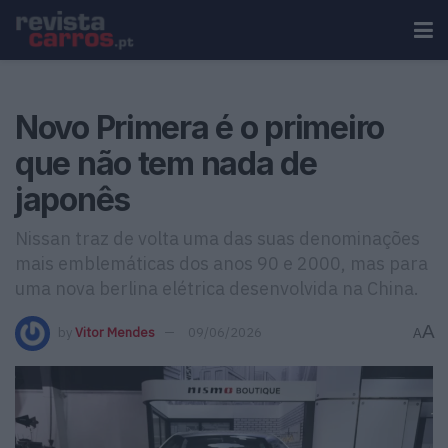
Novo Primera é o primeiro
que não tem nada de
japonês
Nissan traz de volta uma das suas denominações
mais emblemáticas dos anos 90 e 2000, mas para
uma nova berlina elétrica desenvolvida na China.
A
by
Vitor Mendes
09/06/2026
A