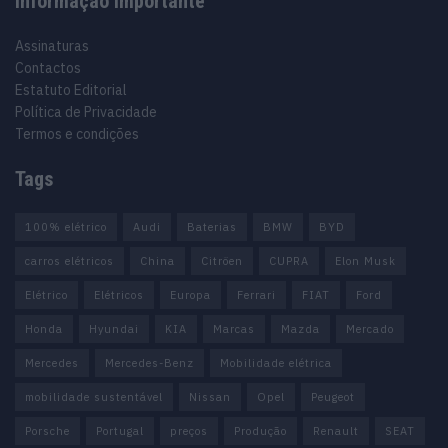
Informação importante
Assinaturas
Contactos
Estatuto Editorial
Política de Privacidade
Termos e condições
Tags
100% elétrico
Audi
Baterias
BMW
BYD
carros elétricos
China
Citröen
CUPRA
Elon Musk
Elétrico
Elétricos
Europa
Ferrari
FIAT
Ford
Honda
Hyundai
KIA
Marcas
Mazda
Mercado
Mercedes
Mercedes-Benz
Mobilidade elétrica
mobilidade sustentável
Nissan
Opel
Peugeot
Porsche
Portugal
preços
Produção
Renault
SEAT