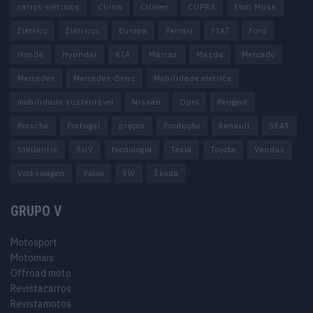
carros elétricos
China
Citröen
CUPRA
Elon Musk
Elétrico
Elétricos
Europa
Ferrari
FIAT
Ford
Honda
Hyundai
KIA
Marcas
Mazda
Mercado
Mercedes
Mercedes-Benz
Mobilidade elétrica
mobilidade sustentável
Nissan
Opel
Peugeot
Porsche
Portugal
preços
Produção
Renault
SEAT
Stellantis
SUV
tecnologia
Tesla
Toyota
Vendas
Volkswagen
Volvo
VW
Škoda
GRUPO V
Motosport
Motomais
Offroad moto
Revistacarros
Revistamotos