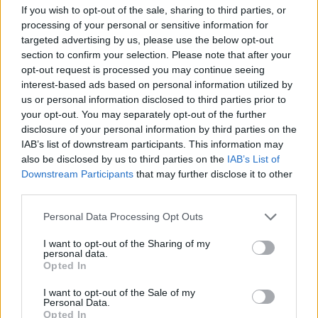
que promete uma autonomia combinada até 430 km
If you wish to opt-out of the sale, sharing to third parties, or
processing of your personal or sensitive information for
(WLTP).
targeted advertising by us, please use the below opt-out
section to confirm your selection. Please note that after your
No interior, o E5 aposta na facilidade de utilização, com
opt-out request is processed you may continue seeing
um sistema de infoentretenimento rápido e conectividade
interest-based ads based on personal information utilized by
total. O habitáculo foi desenhado para ser espaçoso e
us or personal information disclosed to third parties prior to
confortável, recorrendo a materiais de qualidade. No
your opt-out. You may separately opt-out of the further
campo da segurança, o modelo integra os mais recentes
disclosure of your personal information by third parties on the
IAB’s list of downstream participants. This information may
sistemas de assistência à condução e proteção ativa.
also be disclosed by us to third parties on the
IAB’s List of
Downstream Participants
that may further disclose it to other
Recorde-se que a entrada em Portugal da Geely faz-
third parties.
pela mão da Salvador Caetano, importador da Toyota,
que amplia assim o seu portfólio de marcas chinesas.
Personal Data Processing Opt Outs
I want to opt-out of the Sharing of my
Leia também:
personal data.
Opted In
Parceria entre a Ford e a
I want to opt-out of the Sale of my
Personal Data.
Geely ganha força na
Opted In