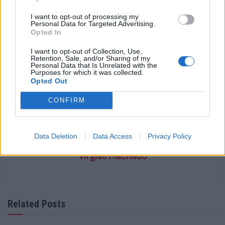
Europa
I want to opt-out of processing my
Personal Data for Targeted Advertising.
Opted In
Tags:
carros elétricos
Geely
Geely E5
I want to opt-out of Collection, Use,
Geely Starray EM‑i
Híbrido plug-in
Mobilidade elétrica
Retention, Sale, and/or Sharing of my
Personal Data that Is Unrelated with the
Portugal
Purposes for which it was collected.
Opted Out
CONFIRM
Data Deletion
Data Access
Privacy Policy
Virgilio Machado
Related Posts